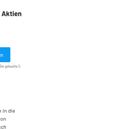
5 Aktien
en
Sie gekaufte E-
 in die
ton
sch