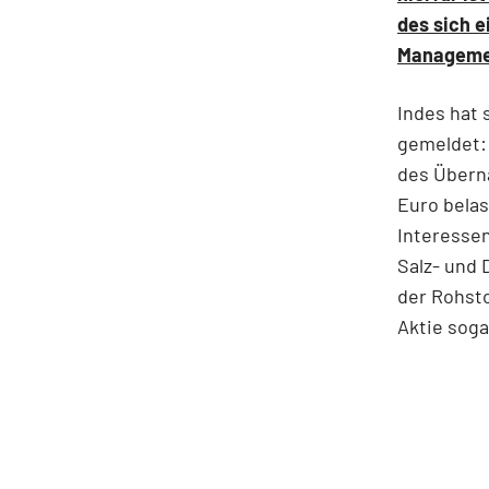
des sich 
Manageme
Indes hat 
gemeldet: 
des Übern
Euro belas
Interessen
Salz- und 
der Rohst
Aktie soga