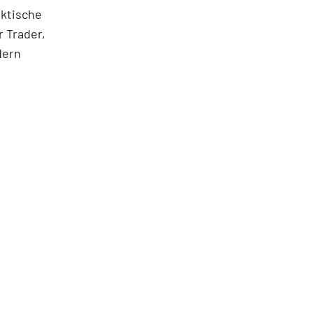
aktische
 Trader,
dern