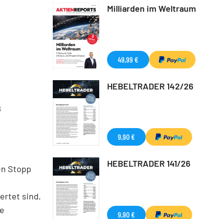
Milliarden im Weltraum
49,99 €
HEBELTRADER 142/26
G
9,90 €
HEBELTRADER 141/26
en Stopp
ertet sind,
ie
9,90 €