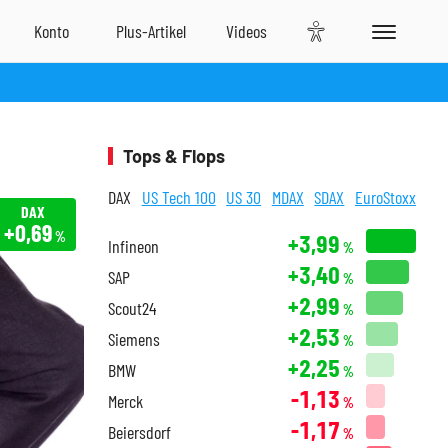
Tops & Flops
DAX
US Tech 100
US 30
MDAX
SDAX
EuroStoxx
DAX
+0,69
%
+3,99
Infineon
%
+3,40
SAP
%
+2,99
Scout24
%
+2,53
Siemens
%
+2,25
BMW
%
-1,13
Merck
%
-1,17
Beiersdorf
%