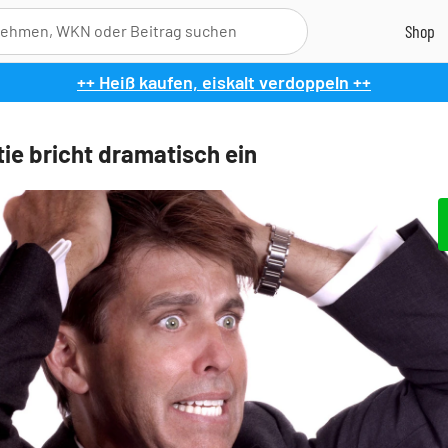
++ Heiß kaufen, eiskalt verdoppeln ++
ie bricht dramatisch ein