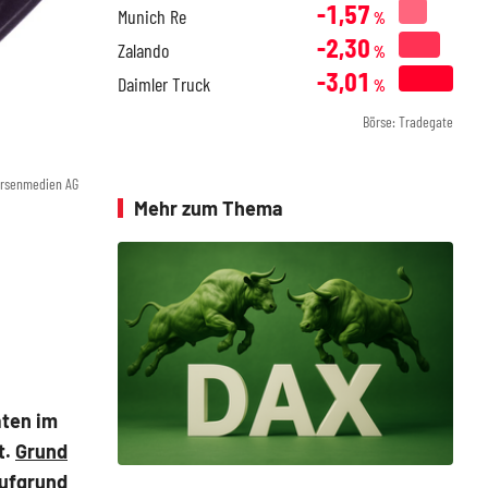
-1,57
Munich Re
%
-2,30
Zalando
%
-3,01
Daimler Truck
%
Börse: Tradegate
örsenmedien AG
Mehr zum Thema
aten im
t.
Grund
aufgrund