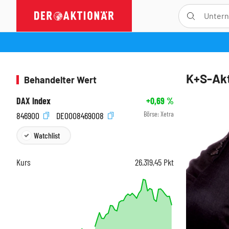
K+S-Akt
Behandelter Wert
DAX Index
+0,69
%
Börse:
Xetra
846900
DE0008469008
Watchlist
Kurs
26.319,45
Pkt