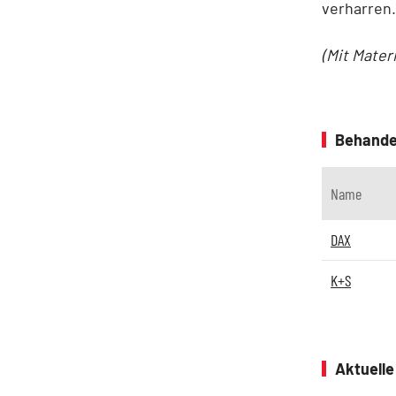
verharren.
(Mit Mater
Behande
Name
DAX
K+S
Aktuell