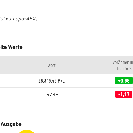
ial von dpa-AFX)
lte Werte
Veränderu
Wert
Heute in %
26.319,45
Pkt.
+0,69
14,39
€
-1,17
e Ausgabe