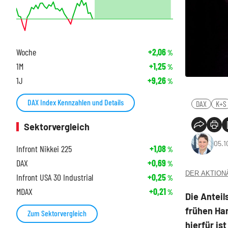
Woche
+2,06
%
1M
+1,25
%
1J
+9,26
%
DAX Index Kennzahlen und Details
DAX
K+S
Sektorvergleich
05.1
Infront Nikkei 225
+1,08
%
DAX
+0,69
%
DER AKTIONÄR
Infront USA 30 Industrial
+0,25
%
MDAX
+0,21
%
Die Antei
frühen Han
Zum Sektorvergleich
hierfür is