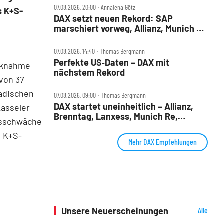
07.08.2026, 20:00 ‧ Annalena Götz
s K+S-
DAX setzt neuen Rekord: SAP
marschiert vorweg, Allianz, Munich Re
& Daimler Truck patzen
07.08.2026, 14:40 ‧ Thomas Bergmann
Perfekte US‑Daten – DAX mit
ücknahme
nächstem Rekord
von 37
nadischen
07.08.2026, 09:00 ‧ Thomas Bergmann
DAX startet uneinheitlich – Allianz,
Kasseler
Brenntag, Lanxess, Munich Re,
ursschwäche
Porsche SE, SUSS MicroTec im Check
e K+S-
Mehr DAX Empfehlungen
Unsere Neuerscheinungen
Alle
Neuerscheinungen