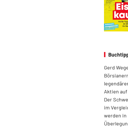
Buchtip
Gerd Weger
Börsianern
legendären
Aktien auf
Der Schwer
im Ver­gle
werden in 
Überlegung