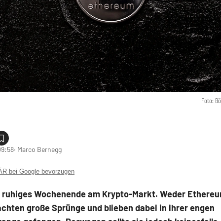
Foto: B
09:58
‧ Marco Bernegg
 bei Google bevorzugen
n ruhiges Wochenende am Krypto-Markt. Weder Ethere
chten große Sprünge und blieben dabei in ihrer engen