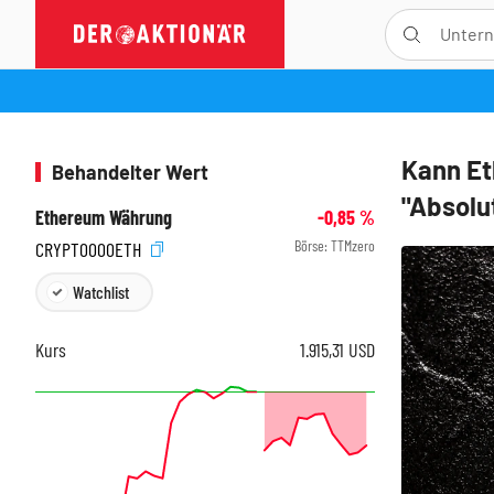
Kann Et
Behandelter Wert
"Absolu
Ethereum Währung
-0,85
%
Börse:
TTMzero
CRYPT0000ETH
Watchlist
Kurs
1.915,31
USD