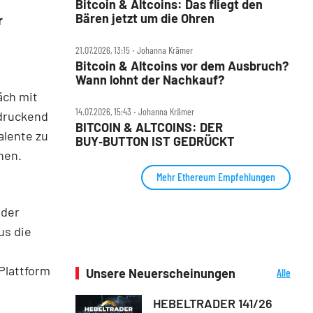
Bitcoin & Altcoins: Das fliegt den
Bären jetzt um die Ohren
r
21.07.2026, 13:15 ‧ Johanna Krämer
Bitcoin & Altcoins vor dem Ausbruch?
Wann lohnt der Nachkauf?
äch mit
14.07.2026, 15:43 ‧ Johanna Krämer
ndruckend
BITCOIN & ALTCOINS: DER
alente zu
BUY‑BUTTON IST GEDRÜCKT
chen.
Mehr Ethereum Empfehlungen
 der
us die
Plattform
Unsere Neuerscheinungen
Alle
Neuerscheinungen
HEBELTRADER 141/26