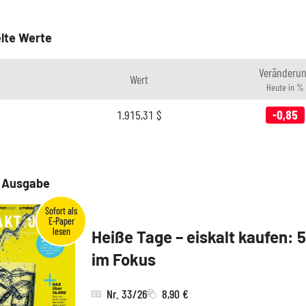
lte Werte
Veränderu
Wert
Heute in %
1.915,31
$
-0,85
e Ausgabe
Heiße Tage – eiskalt kaufen: 
im Fokus
Nr. 33/26
8,90 €