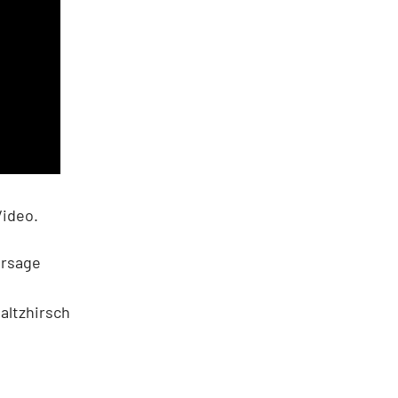
Video.
ersage
altzhirsch