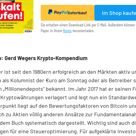
Im Shop kauf
Sofortkauf
Sie erhalten einen Download-Link per E-Mail. Außerdem können 
Paper in Ihrem
Konto
herunterladen.
p: Gerd Wegers Krypto-Kompendium
 ist seit den 1980ern erfolgreich an den Märkten aktiv u
 als Kolumnist der €uro am Sonntag oder als Betreiber 
 „Millionen­depots“ bekannt. Im Jahr 2017 hat er seinen 
 Kryptowährungen verlagert und legt nun ein Standardwe
punkt liegt auf den Bewertungsfaktoren von Bitcoin und
ich zu Aktien völlig anderen Ansätze zur Fundamentalanal
dem Buch systematisch dargestellt. Wichtig sind auch d
en für eine Steueroptimierung. Für aufgeklärte Invest