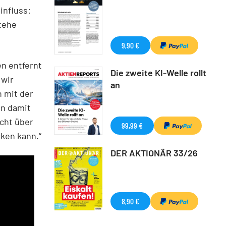
influss:
stehe
9,90 €
n entfernt
Die zweite KI-Welle rollt
 wir
an
 mit der
nn damit
icht über
99,99 €
cken kann.“
DER AKTIONÄR 33/26
8,90 €