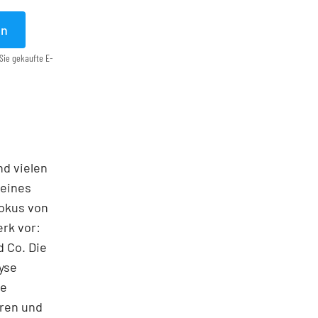
en
Sie gekaufte E-
nd vielen
seines
Fokus von
rk vor:
 Co. Die
yse
ie
oren und