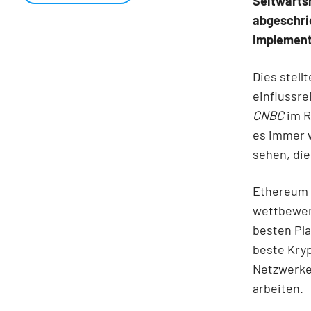
Seitwärtsr
abgeschri
Implement
Dies stell
einflussre
CNBC
im R
es immer w
sehen, die
Ethereum h
wettbewerb
besten Pla
beste Kry
Netzwerkef
arbeiten.