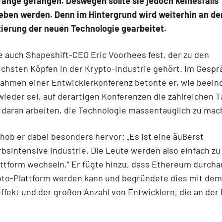
ange gefangen. Deswegen sollte sie jedoch keinesfalls
eben werden. Denn im Hintergrund wird weiterhin an de
ierung der neuen Technologie gearbeitet.
te auch Shapeshift-CEO Eric Voorhees fest, der zu den
ichsten Köpfen in der Krypto-Industrie gehört. Im Gespr
ahmen einer Entwicklerkonferenz betonte er, wie beei
ieder sei, auf derartigen Konferenzen die zahlreichen T
 daran arbeiten, die Technologie massentauglich zu ma
ob er dabei besonders hervor: „Es ist eine äußerst
sintensive Industrie. Die Leute werden also einfach zu
ttform wechseln.“ Er fügte hinzu, dass Ethereum durcha
pto-Plattform werden kann und begründete dies mit dem
fekt und der großen Anzahl von Entwicklern, die an der 