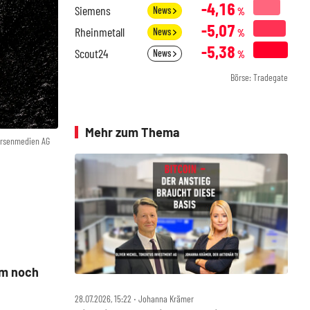
-4,16
Siemens
News
%
-5,07
Rheinmetall
News
%
-5,38
Scout24
News
%
Börse: Tradegate
Mehr zum Thema
örsenmedien AG
um noch
28.07.2026, 15:22 ‧ Johanna Krämer