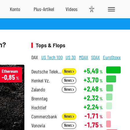
n?
Tops & Flops
DAX
US Tech 100
US 30
MDAX
SDAX
EuroStoxx
+5,49
Ethereum
Deutsche Telekom
News
%
-0,85
+3,70
%
Henkel Vz.
News
%
+2,48
Zalando
News
%
+2,32
Brenntag
%
+2,24
Hochtief
%
-1,71
Commerzbank
News
%
-1,75
Vonovia
News
%