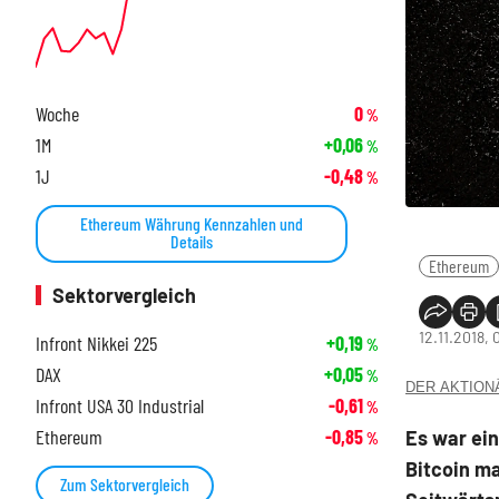
Woche
0
%
1M
+0,06
%
1J
-0,48
%
Ethereum Währung Kennzahlen und
Details
Ethereum
Sektorvergleich
12.11.2018, 
Infront Nikkei 225
+0,19
%
DAX
+0,05
%
DER AKTIONÄR
Infront USA 30 Industrial
-0,61
%
Ethereum
-0,85
Es war ei
%
Bitcoin ma
Zum Sektorvergleich