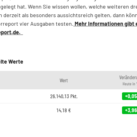
gelegt hat. Wenn Sie wissen wollen, welche weiteren dr
n derzeit als besonders aussichtsreich gelten, dann kön
rreport vier Ausgaben testen.
Mehr Informationen gibt 
eport.de.
lte Werte
Veränder
Wert
Heute in
26.140,13
Pkt.
+0,05
14,18
€
+3,96