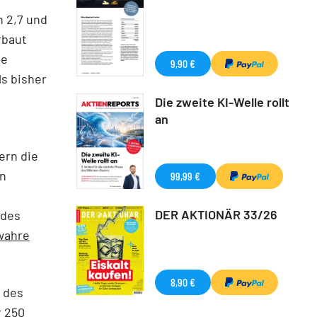
n 2,7 und
rbaut
ue
9,90 €
ls bisher
Die zweite KI-Welle rollt
an
ern die
en
99,99 €
DER AKTIONÄR 33/26
 des
wahre
8,90 €
t des
r 250