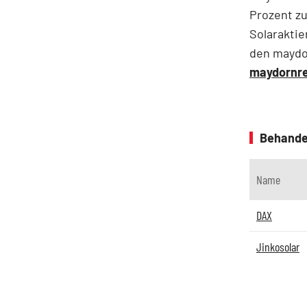
Prozent zu
Solaraktie
den maydo
maydornr
Behande
Name
DAX
Jinkosolar