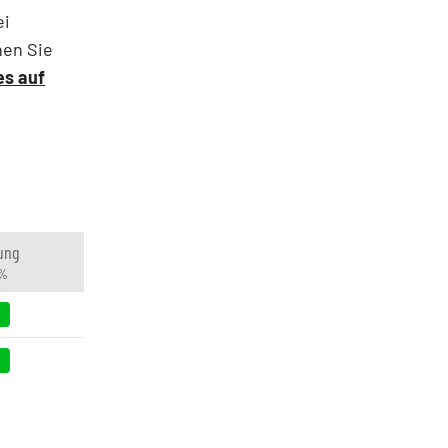
ei
nen Sie
es auf
ung
 %