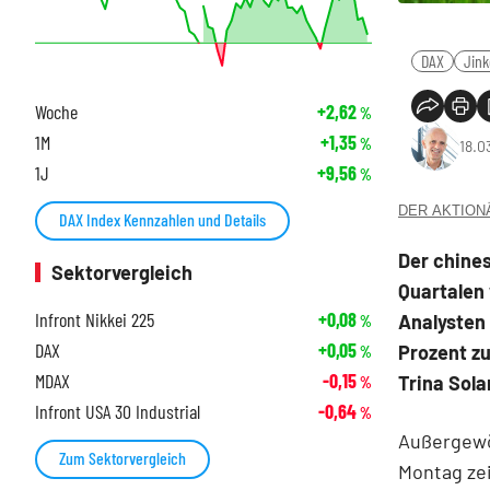
DAX
Jink
Woche
+2,62
%
1M
+1,35
%
18.0
1J
+9,56
%
DER AKTIONÄR
DAX Index Kennzahlen und Details
Der chine
Sektorvergleich
Quartalen
Infront Nikkei 225
+0,08
Analysten 
%
DAX
+0,05
Prozent zu
%
MDAX
-0,15
Trina Sola
%
Infront USA 30 Industrial
-0,64
%
Außergewöh
Zum Sektorvergleich
Montag ze