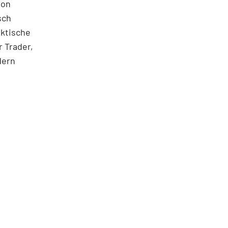
ton
sch
aktische
 Trader,
dern