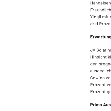
Handelsend
Freundlich
Yingli mit
drei Proze
Erwartung
JA Solar h
Hinsicht k
den progno
ausgeglic
Gewinn von
Prozent ve
Prozent g
Prima Aus