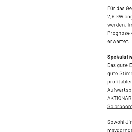
Für das Ge
2,9 GW ang
werden. Im
Prognose e
erwartet.
Spekulati
Das gute E
gute Stimm
profitable
Aufwärtspo
AKTIONÄR b
Solarboom
Sowohl Jin
maydorndep