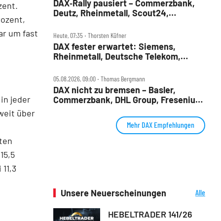
DAX‑Rally pausiert – Commerzbank,
zent.
Deutz, Rheinmetall, Scout24,
rozent,
Siemens, SUSS, United Internet im
Check
ar um fast
Heute, 07:35 ‧ Thorsten Küfner
DAX fester erwartet: Siemens,
Rheinmetall, Deutsche Telekom,
Merck und Commerzbank im Fokus
05.08.2026, 09:00 ‧ Thomas Bergmann
DAX nicht zu bremsen – Basler,
in jeder
Commerzbank, DHL Group, Fresenius,
Infineon, Vonovia im Check
 weit über
Mehr DAX Empfehlungen
ten
15,5
 11,3
Unsere Neuerscheinungen
Alle
Neuerscheinungen
HEBELTRADER 141/26