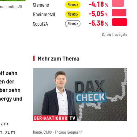
-4,18
Siemens
News
%
örsenmedien AG
-5,05
Rheinmetall
News
%
-5,38
Scout24
News
%
Börse: Tradegate
Mehr zum Thema
it zehn
en der
über zehn
nergy und
r am
n, zum
Heute, 09:00 ‧ Thomas Bergmann