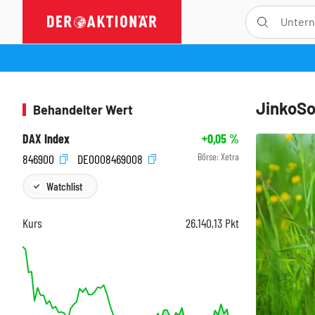
JinkoSol
Behandelter Wert
DAX Index
+0,05
%
Börse:
Xetra
846900
DE0008469008
Watchlist
Kurs
26.140,13
Pkt