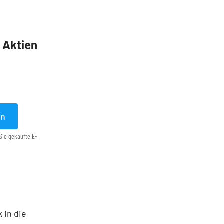
5 Aktien
en
Sie gekaufte E-
 in die