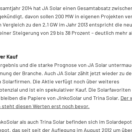
samtjahr 2014 hat JA Solar einen Gesamtabsatz zwische
ekündigt, davon sollen 200 MW in eigenen Projekten ve
 Vergleich zu den 2,1 GW im Jahr 2013 entspricht die ne
iner Steigerung von 29 bis 38 Prozent – deutlich mehr a
ver Kauf
rgebnis und die starke Prognose von JA Solar untermau
ung der Branche. Auch JA Solar zählt jetzt wieder zu d
n Solarfirmen. Die Aktie verfügt noch über weiteres
tenzial und ist ein spekulativer Kauf. Die Solarfavoriten
leiben die Papiere von JinkoSolar und Trina Solar.
Der 
 steht diesen Werten erst noch bevor.
koSolar als auch Trina Solar befinden sich im Solardepo
ot, das seit seit der Auflegung im August 2012 um übe