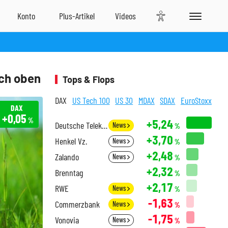
ach oben
Tops & Flops
DAX
US Tech 100
US 30
MDAX
SDAX
EuroStoxx
DAX
+0,05
%
+5,24
Deutsche Telekom
News
%
+3,70
Henkel Vz.
News
%
+2,48
Zalando
News
%
+2,32
Brenntag
%
+2,17
RWE
News
%
-1,63
Commerzbank
News
%
-1,75
Vonovia
News
%