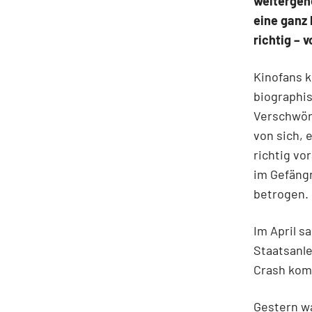
weitergehe
eine ganz 
richtig – v
Kinofans k
biographis
Verschwör
von sich,
richtig vo
im Gefängn
betrogen.
Im April s
Staatsanle
Crash komm
Gestern wa