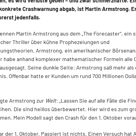
n, es wird Verluste geben – und zwar schmerzhafte. Ein
konkrete Crashwarnung abgab, ist Martin Armstrong. Er
orerst jedenfalls.
ennen Martin Armstrong aus dem „The Forecaster“, ein s
cher Thriller über kühne Prophezeiungen und
ungstheorien. Armstrong, ein amerikanischer Börsenana
 er habe anhand komplexer mathematischer Formeln alle 
rausgesagt. Seine dunkle Seite: Armstrong saß mehr als 
is. Offenbar hatte er Kunden um rund 700 Millionen Doll
agte Armstrong zur
Welt
: „Lassen Sie auf alle Fälle die Fi
ihen. Die sind heillos überbewertet. Hier wird es zum g
en. Mein Modell sagt den Crash für den 1. Oktober vorau
r der 1. Oktober. Passiert ist nichts. Einen Versuch hat