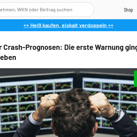
++ Heiß kaufen, eiskalt verdoppeln ++
r Crash-Prognosen: Die erste Warnung gin
neben