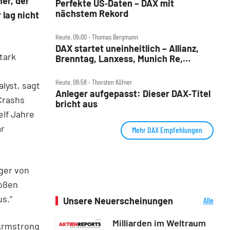
er, der
Perfekte US‑Daten – DAX mit
nächstem Rekord
 lag nicht
Heute, 09:00 ‧ Thomas Bergmann
DAX startet uneinheitlich – Allianz,
tark
Brenntag, Lanxess, Munich Re,
Porsche SE, SUSS MicroTec im Check
Heute, 08:58 ‧ Thorsten Küfner
lyst, sagt
Anleger aufgepasst: Dieser DAX‑Titel
Crashs
bricht aus
elf Jahre
ar
Mehr DAX Empfehlungen
nger von
roßen
s.“
Unsere Neuerscheinungen
Alle
Neuerscheinungen
Milliarden im Weltraum
 Armstrong