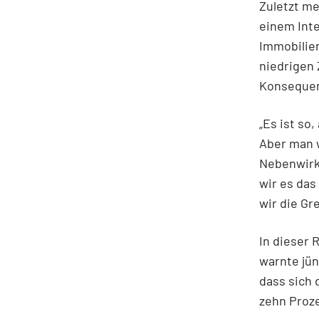
Zuletzt me
einem Int
Immobilien
niedrigen 
Konsequen
„Es ist so
Aber man w
Nebenwirku
wir es das
wir die Gr
In dieser 
warnte jün
dass sich 
zehn Prozen