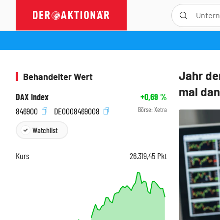
Jahr de
Behandelter Wert
mal da
DAX Index
+0,69
%
Börse:
Xetra
846900
DE0008469008
Watchlist
Kurs
26.319,45
Pkt