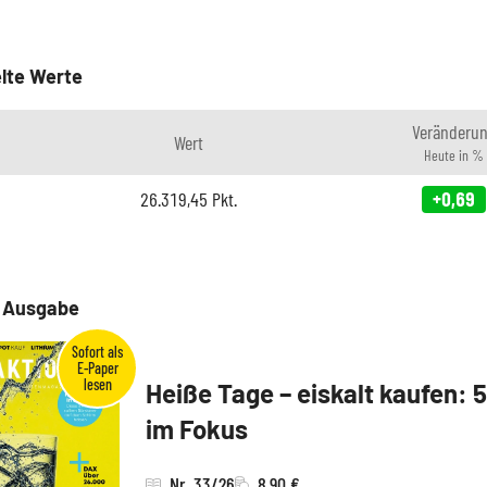
lte Werte
Veränderu
Wert
Heute in %
26.319,45
Pkt.
+0,69
e Ausgabe
Heiße Tage – eiskalt kaufen: 
im Fokus
Nr. 33/26
8,90 €