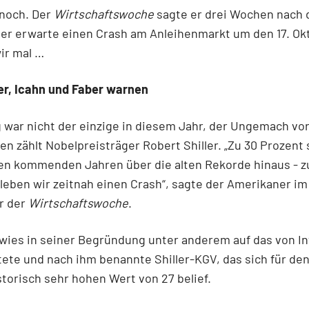
 noch. Der
Wirtschaftswoche
sagte er drei Wochen nach 
 er erwarte einen Crash am Anleihenmarkt um den 17. Ok
ir mal …
er, Icahn und Faber warnen
 war nicht der einzige in diesem Jahr, der Ungemach vo
nen zählt Nobelpreisträger Robert Shiller. „Zu 30 Prozent 
en kommenden Jahren über die alten Rekorde hinaus - z
leben wir zeitnah einen Crash“, sagte der Amerikaner im
r der
Wirtschaftswoche
.
rwies in seiner Begründung unter anderem auf das von I
tete und nach ihm benannte Shiller-KGV, das sich für de
storisch sehr hohen Wert von 27 belief.