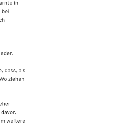
arnte in
 bei
ch
ieder.
, dass, als
: Wo ziehen
seher
 davor,
um weitere