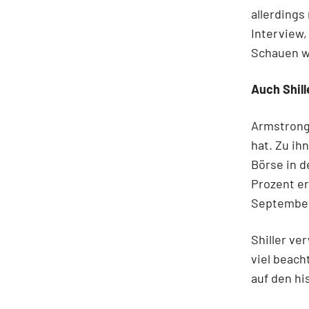
allerdings
Interview,
Schauen w
Auch Shill
Armstrong
hat. Zu ih
Börse in d
Prozent er
Septembe
Shiller ve
viel beach
auf den hi