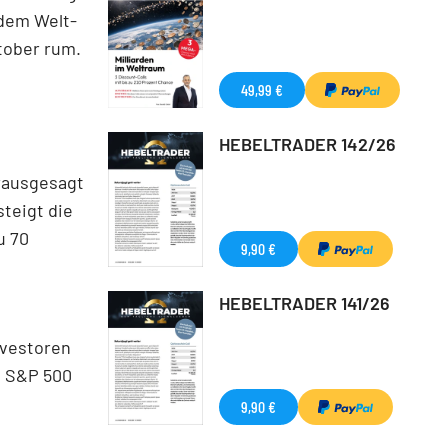
dem Welt-
tober rum.
49,99 €
HEBELTRADER 142/26
rausgesagt
steigt die
u 70
9,90 €
HEBELTRADER 141/26
nvestoren
n S&P 500
9,90 €