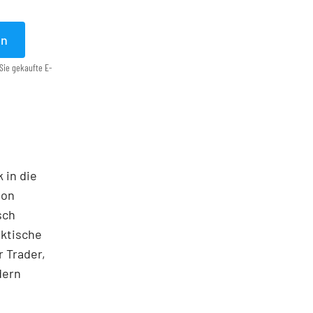
en
Sie gekaufte E-
 in die
ton
sch
aktische
 Trader,
dern