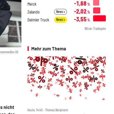
-1,68
Merck
%
-2,02
Zalando
News
%
-3,55
Daimler Truck
News
%
Börse: Tradegate
Mehr zum Thema
örsenmedien AG
s nicht
Heute, 14:40 ‧ Thomas Bergmann