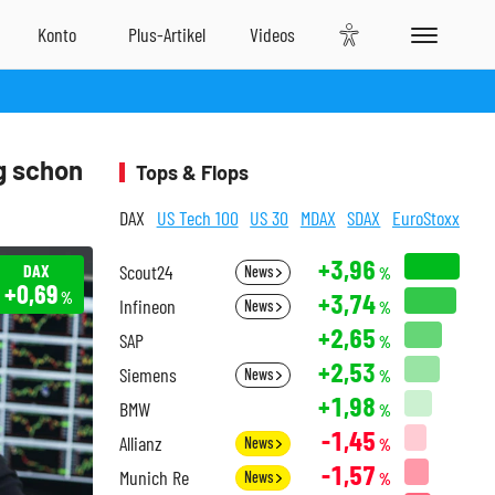
g schon
Tops & Flops
DAX
US Tech 100
US 30
MDAX
SDAX
EuroStoxx
+3,96
DAX
Scout24
News
%
+0,69
+3,74
%
Infineon
News
%
+2,65
SAP
%
+2,53
Siemens
News
%
+1,98
BMW
%
-1,45
Allianz
News
%
-1,57
Munich Re
News
%