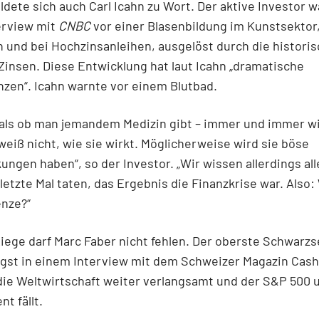
ldete sich auch Carl Icahn zu Wort. Der aktive Investor w
erview mit
CNBC
vor einer Blasenbildung im Kunstsektor,
 und bei Hochzinsanleihen, ausgelöst durch die historis
Zinsen. Diese Entwicklung hat laut Icahn „dramatische
zen“. Icahn warnte vor einem Blutbad.
, als ob man jemandem Medizin gibt – immer und immer w
eiß nicht, wie sie wirkt. Möglicherweise wird sie böse
ngen haben“, so der Investor. „Wir wissen allerdings alle
 letzte Mal taten, das Ergebnis die Finanzkrise war. Also
enze?“
Riege darf Marc Faber nicht fehlen. Der oberste Schwarz
gst in einem Interview mit dem Schweizer Magazin Cash
die Weltwirtschaft weiter verlangsamt und der S&P 500 
t fällt.