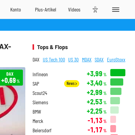
DAX-
Tops & Flops
DAX
US Tech 100
US 30
MDAX
SDAX
EuroStoxx
+3,99
DAX
Infineon
%
+0,69
+3,40
%
SAP
News
%
+2,99
Scout24
%
+2,53
Siemens
%
+2,25
BMW
%
-1,13
Merck
%
-1,17
Beiersdorf
%