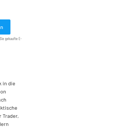
en
Sie gekaufte E-
 in die
ton
sch
aktische
 Trader,
dern