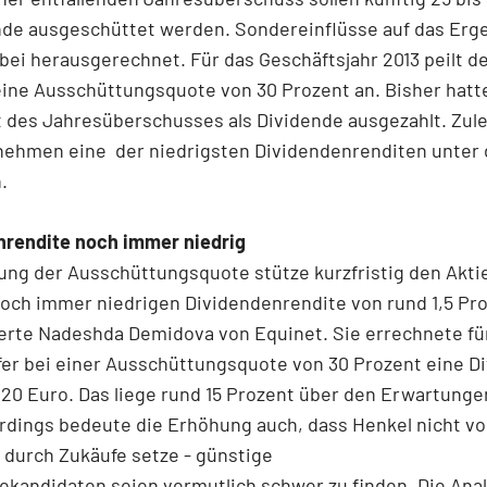
nde ausgeschüttet werden. Sondereinflüsse auf das Erg
ei herausgerechnet. Für das Geschäftsjahr 2013 peilt d
ine Ausschüttungsquote von 30 Prozent an. Bisher hatt
 des Jahresüberschusses als Dividende ausgezahlt. Zule
nehmen eine der niedrigsten Dividendenrenditen unter 
.
nrendite noch immer niedrig
ung der Ausschüttungsquote stütze kurzfristig den Akti
noch immer niedrigen Dividendenrendite von rund 1,5 Pr
rte Nadeshda Demidova von Equinet. Sie errechnete für
er bei einer Ausschüttungsquote von 30 Prozent eine D
,20 Euro. Das liege rund 15 Prozent über den Erwartung
erdings bedeute die Erhöhung auch, dass Henkel nicht vol
durch Zukäufe setze - günstige
andidaten seien vermutlich schwer zu finden. Die Analy