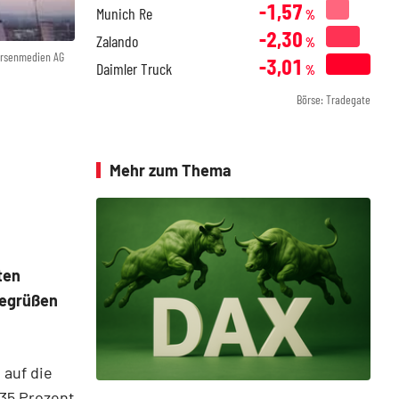
-1,57
Munich Re
%
-2,30
Zalando
%
örsenmedien AG
-3,01
Daimler Truck
%
Börse: Tradegate
Mehr zum Thema
ten
begrüßen
 auf die
 35 Prozent