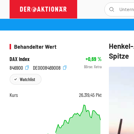
Henkel-
Behandelter Wert
Spitze
DAX Index
+0,69
%
Börse:
Xetra
846900
DE0008469008
Watchlist
Kurs
26.319,45
Pkt