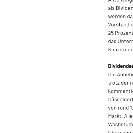
als Divide
werden dab
Vorstand e
25 Prozent
das Unter
Konzernen
Dividende
Die Anheb
trotz der 
kommentie
Düsseldorf
von rund 1
Markt. All
Wachstum 
Übernahmek