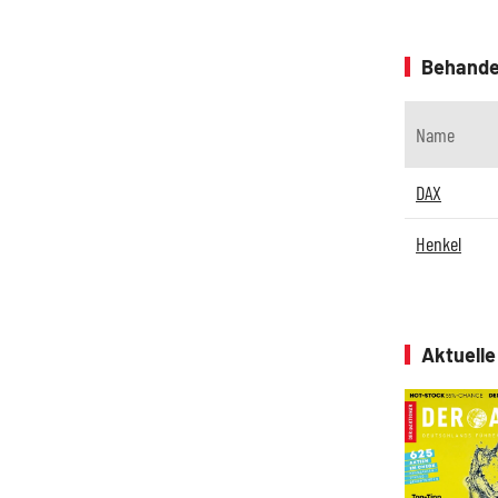
Behande
Name
DAX
Henkel
Aktuell