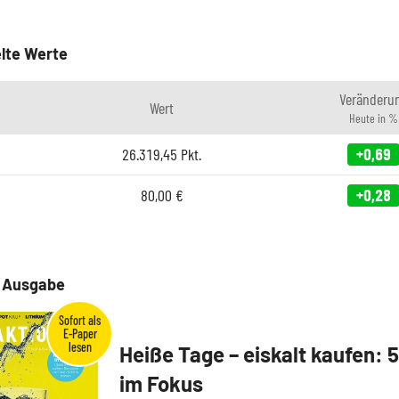
lte Werte
Veränderu
Wert
Heute in %
26.319,45
Pkt.
+0,69
80,00
€
+0,28
e Ausgabe
Heiße Tage – eiskalt kaufen: 
im Fokus