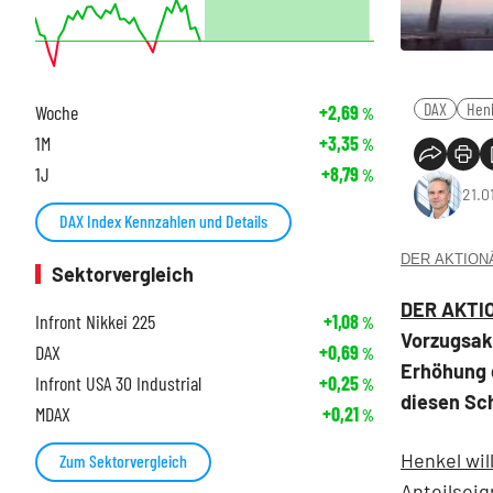
DAX
Hen
Woche
+2,69
%
1M
+3,35
%
1J
+8,79
%
21.0
DAX Index Kennzahlen und Details
DER AKTIONÄR
Sektorvergleich
DER AKTIO
Infront Nikkei 225
+1,08
%
Vorzugsak
DAX
+0,69
%
Erhöhung 
Infront USA 30 Industrial
+0,25
%
diesen Sch
MDAX
+0,21
%
Henkel wil
Zum Sektorvergleich
Anteilseig