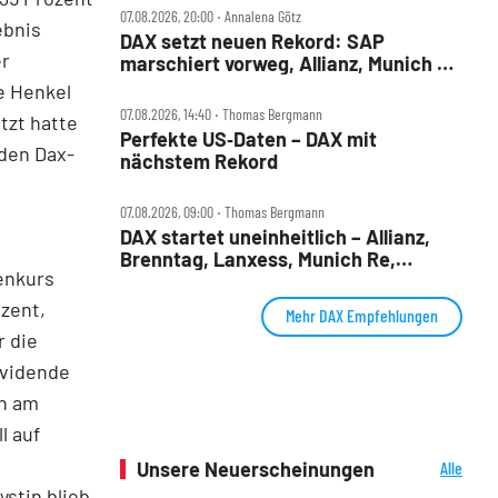
07.08.2026, 20:00 ‧ Annalena Götz
ebnis
DAX setzt neuen Rekord: SAP
er
marschiert vorweg, Allianz, Munich Re
& Daimler Truck patzen
e Henkel
07.08.2026, 14:40 ‧ Thomas Bergmann
tzt hatte
Perfekte US‑Daten – DAX mit
den Dax-
nächstem Rekord
07.08.2026, 09:00 ‧ Thomas Bergmann
DAX startet uneinheitlich – Allianz,
Brenntag, Lanxess, Munich Re,
enkurs
Porsche SE, SUSS MicroTec im Check
ozent,
Mehr DAX Empfehlungen
 die
ividende
en am
l auf
Unsere Neuerscheinungen
Alle
Neuerscheinungen
stin blieb