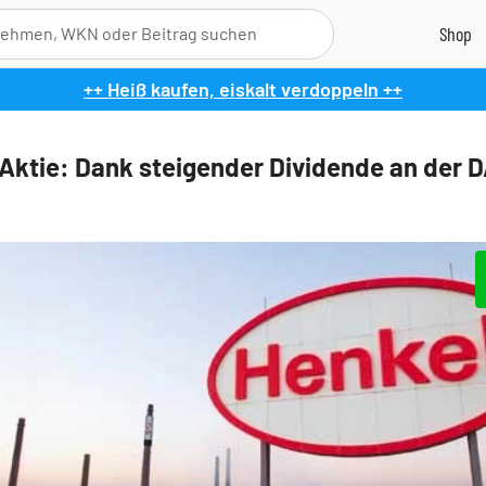
++ Heiß kaufen, eiskalt verdoppeln ++
Aktie: Dank steigender Dividende an der 