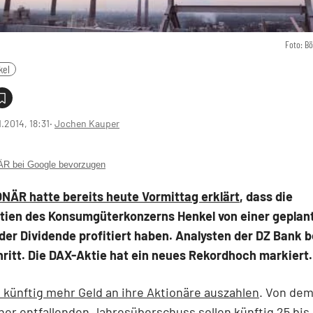
Foto: B
kel
1.2014, 18:31
‧
Jochen Kauper
 bei Google bevorzugen
NÄR hatte bereits heute Vormittag erklärt
, dass die
tien des Konsumgüterkonzerns Henkel von einer geplan
der Dividende profitiert haben. Analysten der DZ Bank 
ritt. Die DAX-Aktie hat ein neues Rekordhoch markiert.
l künftig mehr Geld an ihre Aktionäre auszahlen
. Von dem
ner entfallenden Jahresüberschuss sollen künftig 25 bis