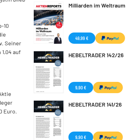
Milliarden im Weltraum
p-10
die
49,99 €
v. Seiner
 1,04 auf
HEBELTRADER 142/26
9,90 €
Aktie
leger
HEBELTRADER 141/26
0 Euro.
9,90 €