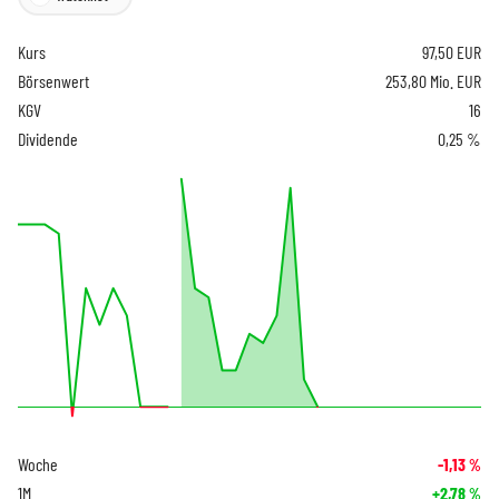
Kurs
97,50
EUR
Börsenwert
253,80 Mio. EUR
KGV
16
Dividende
0,25 %
Woche
-1,13
%
1M
+2,78
%