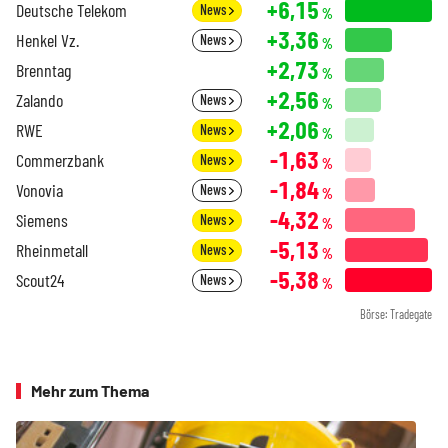
+6,15
Deutsche Telekom
News
%
+3,36
Henkel Vz.
News
%
+2,73
Brenntag
%
+2,56
Zalando
News
%
+2,06
RWE
News
%
-1,63
Commerzbank
News
%
-1,84
Vonovia
News
%
-4,32
Siemens
News
%
-5,13
Rheinmetall
News
%
-5,38
Scout24
News
%
Börse: Tradegate
Mehr zum Thema