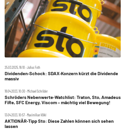
25.03.2025, 16:10 ‧ Julius Foth
Dividenden‑Schock: SDAX‑Konzern kürzt die Dividende
massiv
18.04.2023, 10:30 ‧ Michael Schröder
Schröders Nebenwerte‑Watchlist: Traton, Sto, Amadeus
FiRe, SFC Energy, Viscom – mächtig viel Bewegung!
13.04.2023, 10:57 ‧ Maximilian Völkl
AKTIONÄR‑Tipp Sto: Diese Zahlen können sich sehen
lassen