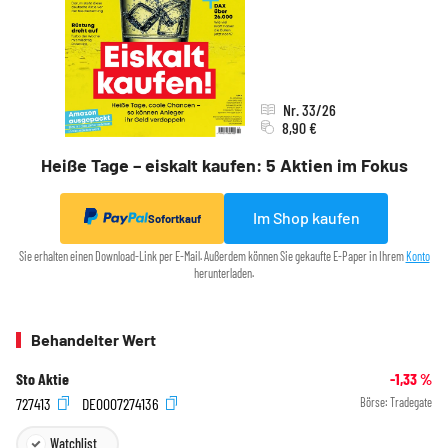
Nr. 33/26
8,90 €
Heiße Tage – eiskalt kaufen: 5 Aktien im Fokus
Im Shop kaufen
Sofortkauf
Sie erhalten einen Download-Link per E-Mail. Außerdem können Sie gekaufte E-Paper in Ihrem
Konto
herunterladen.
Behandelter Wert
Sto Aktie
-1,33
%
727413
DE0007274136
Börse:
Tradegate
Watchlist