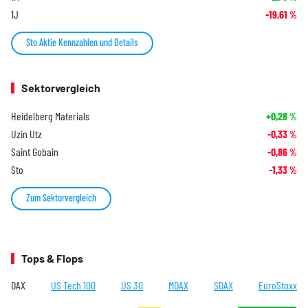
1J
-19,61
%
Sto Aktie Kennzahlen und Details
Sektorvergleich
Heidelberg Materials
+0,28
%
Uzin Utz
-0,33
%
Saint Gobain
-0,86
%
Sto
-1,33
%
Zum Sektorvergleich
Tops & Flops
DAX
US Tech 100
US 30
MDAX
SDAX
EuroStoxx