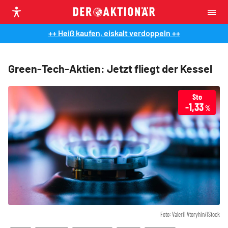
++ Heiß kaufen, eiskalt verdoppeln ++
Green-Tech-Aktien: Jetzt fliegt der Kessel
Sto
-1,33
%
Foto: Valerii Vtoryhin/iStock