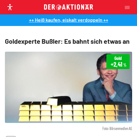
++ Heiß kaufen, eiskalt verdoppeln ++
Goldexperte Bußler: Es bahnt sich etwas an
Gold
+2,41
%
Foto: Börsenmedien AG