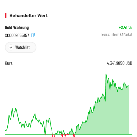
Behandelter Wert
Gold Währung
+2,41
%
XC0009655157
Börse:
Infront FX Market
Watchlist
Kurs
4.341,9850
USD