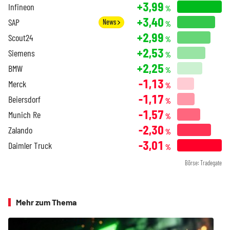
+3,99
Infineon
%
+3,40
SAP
News
%
+2,99
Scout24
%
+2,53
Siemens
%
+2,25
BMW
%
-1,13
Merck
%
-1,17
Beiersdorf
%
-1,57
Munich Re
%
-2,30
Zalando
%
-3,01
Daimler Truck
%
Börse: Tradegate
Mehr zum Thema