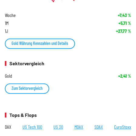
Woche
+7,43
%
1M
+5,71
%
1J
+27,77
%
Gold Währung Kennzahlen und Details
Sektorvergleich
Gold
+2,41
%
Zum Sektorvergleich
Tops & Flops
DAX
US Tech 100
US 30
MDAX
SDAX
EuroStoxx