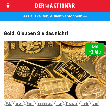
++ Heiß kaufen, eiskalt verdoppeln ++
Gold: Glauben Sie das nicht!
Gold
+2,41
%
Gold
Silber
Chart
empfehlung
Tipp
Prognose
Trade
Deal