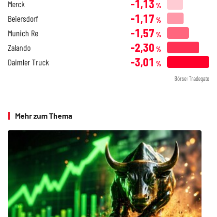
-1,13
Merck
%
-1,17
Beiersdorf
%
-1,57
Munich Re
%
-2,30
Zalando
%
-3,01
Daimler Truck
%
Börse: Tradegate
Mehr zum Thema