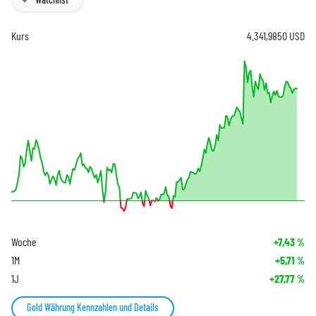
Kurs
4.341,9850
USD
Woche
+7,43
%
1M
+5,71
%
1J
+27,77
%
Gold Währung Kennzahlen und Details