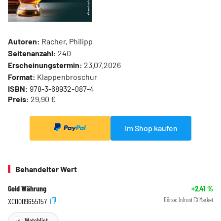
Autoren:
Racher, Philipp
Seitenanzahl:
240
Erscheinungstermin:
23.07.2026
Format:
Klappenbroschur
ISBN:
978-3-68932-087-4
Preis:
29,90 €
Im Shop kaufen
Behandelter Wert
Gold Währung
+2,41
%
XC0009655157
Börse:
Infront FX Market
Watchlist