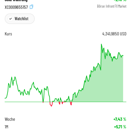
XC0009655157
Börse:
Infront FX Market
Watchlist
Kurs
4.341,9850
USD
Woche
+7,43
%
1M
+5,71
%