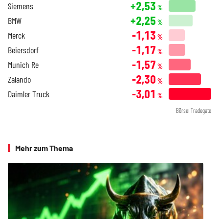
+2,53
Siemens
%
+2,25
BMW
%
-1,13
Merck
%
-1,17
Beiersdorf
%
-1,57
Munich Re
%
-2,30
Zalando
%
-3,01
Daimler Truck
%
Börse: Tradegate
Mehr zum Thema