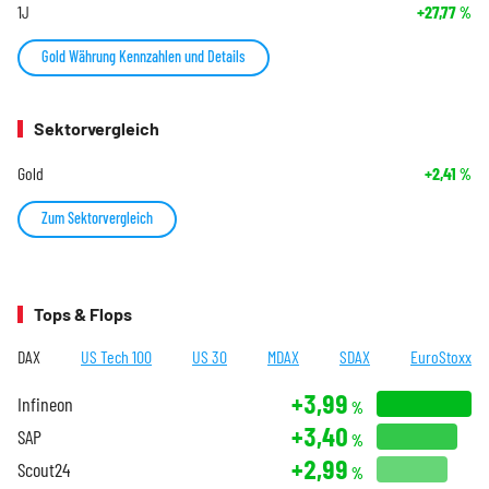
1J
+27,77
%
Gold Währung Kennzahlen und Details
Sektorvergleich
Gold
+2,41
%
Zum Sektorvergleich
Tops & Flops
DAX
US Tech 100
US 30
MDAX
SDAX
EuroStoxx
+3,99
Infineon
%
+3,40
SAP
%
+2,99
Scout24
%