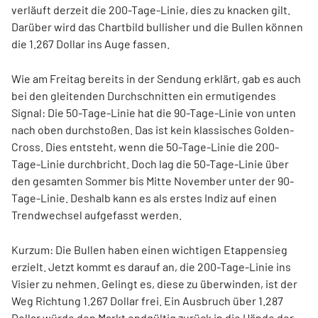
verläuft derzeit die 200-Tage-Linie, dies zu knacken gilt.
Darüber wird das Chartbild bullisher und die Bullen können
die 1.267 Dollar ins Auge fassen.
Wie am Freitag bereits in der Sendung erklärt, gab es auch
bei den gleitenden Durchschnitten ein ermutigendes
Signal: Die 50-Tage-Linie hat die 90-Tage-Linie von unten
nach oben durchstoßen. Das ist kein klassisches Golden-
Cross. Dies entsteht, wenn die 50-Tage-Linie die 200-
Tage-Linie durchbricht. Doch lag die 50-Tage-Linie über
den gesamten Sommer bis Mitte November unter der 90-
Tage-Linie. Deshalb kann es als erstes Indiz auf einen
Trendwechsel aufgefasst werden.
Kurzum: Die Bullen haben einen wichtigen Etappensieg
erzielt. Jetzt kommt es darauf an, die 200-Tage-Linie ins
Visier zu nehmen. Gelingt es, diese zu überwinden, ist der
Weg Richtung 1.267 Dollar frei. Ein Ausbruch über 1.287
Dollar würde den Markt endgültig zurück in die Hände der