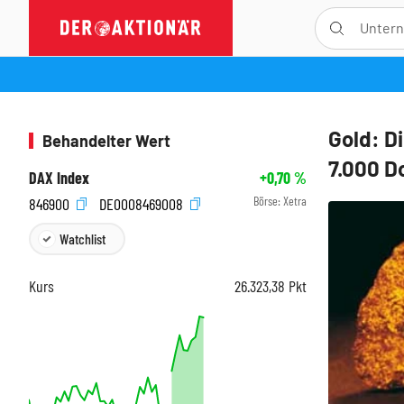
Gold: D
Behandelter Wert
7.000 Do
DAX Index
+0,70
%
Börse:
Xetra
846900
DE0008469008
Watchlist
Kurs
26.323,38
Pkt