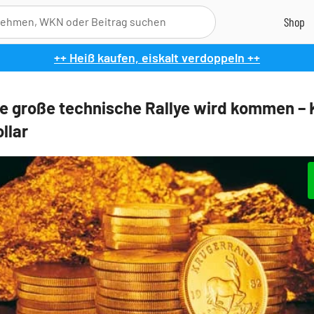
++ Heiß kaufen, eiskalt verdoppeln ++
ie große technische Rallye wird kommen – 
llar