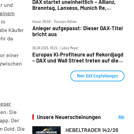
DAX startet uneinheitlich – Allianz,
er und
Brenntag, Lanxess, Munich Re,
 einem
Porsche SE, SUSS MicroTec im Check
 in
Heute, 08:58 ‧ Thorsten Küfner
Anleger aufgepasst: Dieser DAX‑Titel
die Käufer
bricht aus
hr da
06.08.2026, 19:24 ‧ Lukas Meyer
Europas KI‑Profiteure auf Rekordjagd
or einer
– DAX und Wall Street treten auf die
 zwischen
Bremse
Mehr DAX Empfehlungen
ieser
en. Sie
Unsere Neuerscheinungen
Alle
app. Der
Neuerscheinungen
 Gold. Die
HEBELTRADER 142/26