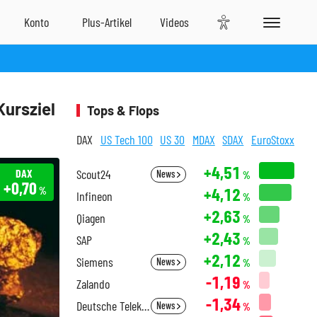
Kursziel
Tops & Flops
DAX
US Tech 100
US 30
MDAX
SDAX
EuroStoxx
+4,51
DAX
Scout24
News
%
+0,70
+4,12
%
Infineon
%
+2,63
Qiagen
%
+2,43
SAP
%
+2,12
Siemens
News
%
-1,19
Zalando
%
-1,34
Deutsche Telekom
News
%