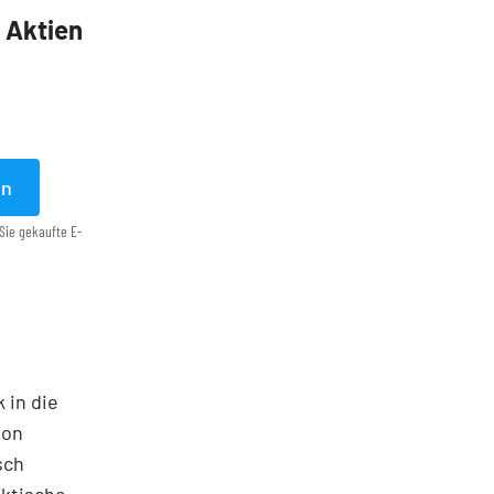
5 Aktien
en
Sie gekaufte E-
 in die
ton
sch