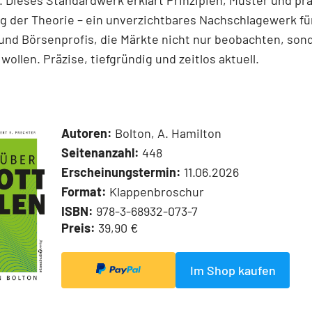
 Dieses Standardwerk erklärt Prinzipien, Muster und pr
 der Theorie – ein unverzichtbares Nachschlagewerk für
und Börsenprofis, die Märkte nicht nur beobachten, son
wollen. Präzise, tiefgründig und zeitlos aktuell.
Autoren:
Bolton, A. Hamilton
Seitenanzahl:
448
Erscheinungstermin:
11.06.2026
Format:
Klappenbroschur
ISBN:
978-3-68932-073-7
Preis:
39,90 €
Im Shop kaufen