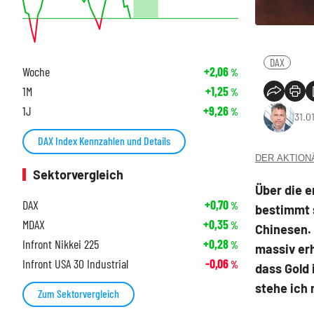
DAX
Woche
+2,06
%
1M
+1,25
%
1J
+9,26
%
31.0
DAX Index Kennzahlen und Details
DER AKTIONÄR
Sektorvergleich
Über die 
DAX
+0,70
%
bestimmt 
MDAX
+0,35
%
Chinesen.
Infront Nikkei 225
+0,28
%
massiv erh
Infront USA 30 Industrial
-0,06
%
dass Gold 
stehe ich 
Zum Sektorvergleich