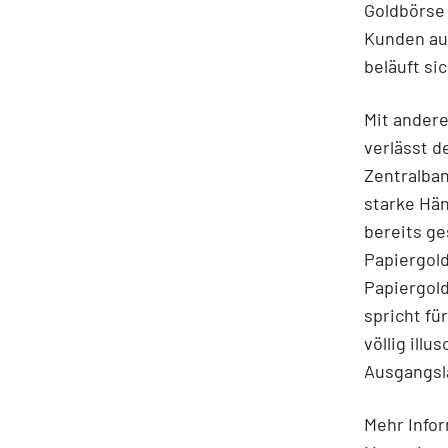
Goldbörse 
Kunden aus
beläuft si
Mit andere
verlässt d
Zentralban
starke Hän
bereits ge
Papiergold
Papiergol
spricht fü
völlig ill
Ausgangsla
Mehr Infor