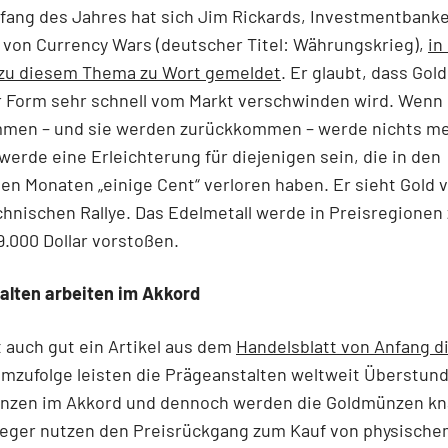
fang des Jahres hat sich Jim Rickards, Investmentbank
von Currency Wars (deutscher Titel: Währungskrieg),
in
 zu diesem Thema zu Wort gemeldet
. Er glaubt, dass Gold
 Form sehr schnell vom Markt verschwinden wird. Wenn 
men – und sie werden zurückkommen – werde nichts me
 werde eine Erleichterung für diejenigen sein, die in den
n Monaten „einige Cent“ verloren haben. Er sieht Gold v
hnischen Rallye. Das Edelmetall werde in Preisregionen
9.000 Dollar vorstoßen.
alten arbeiten im Akkord
 auch gut ein Artikel aus dem
Handelsblatt von Anfang d
emzufolge leisten die Prägeanstalten weltweit Überstund
nzen im Akkord und dennoch werden die Goldmünzen kn
leger nutzen den Preisrückgang zum Kauf von physischem