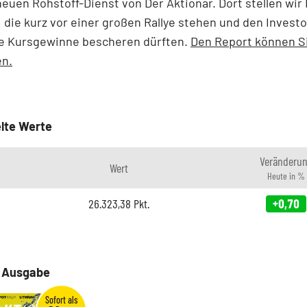
euen Rohstoff-Dienst von Der Aktionär. Dort stellen wir
, die kurz vor einer großen Rallye stehen und den Invest
ige Kursgewinne bescheren dürften.
Den Report können Si
en.
lte Werte
Veränderu
Wert
Heute in %
26.323,38
Pkt.
+0,70
e Ausgabe