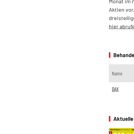
Monat im n
Aktien vor
dreistell
hier abruf
Behande
Name
DAX
Aktuell