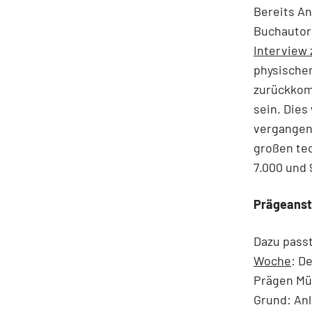
Bereits An
Buchautor 
Interview
physischer
zurückkom
sein. Dies
vergangene
großen tec
7.000 und 
Prägeanst
Dazu passt
Woche
: D
Prägen Mü
Grund: An