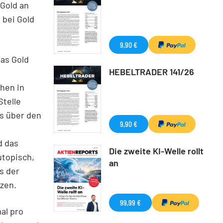
 Gold an
 bei Gold
9,90 €
as Gold
HEBELTRADER 141/26
hen in
Stelle
is über den
9,90 €
d das
Die zweite KI-Welle rollt
utopisch,
an
s der
tzen.
99,99 €
al pro