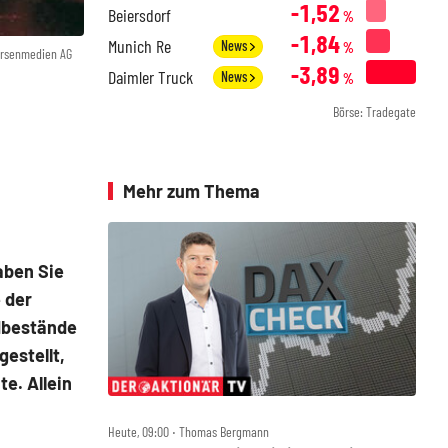
-1,52
Beiersdorf
%
-1,84
Munich Re
News
%
örsenmedien AG
-3,89
Daimler Truck
News
%
Börse: Tradegate
Mehr zum Thema
aben Sie
 der
ldbestände
gestellt,
e. Allein
Heute, 09:00 ‧ Thomas Bergmann