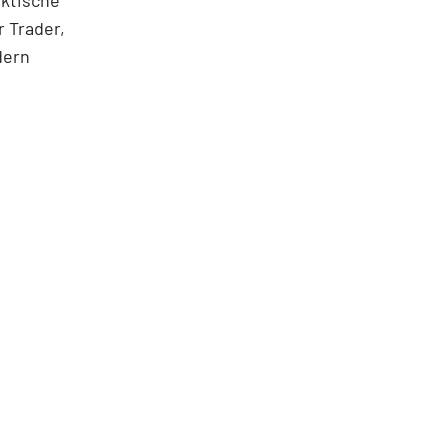
aktische
 Trader,
dern