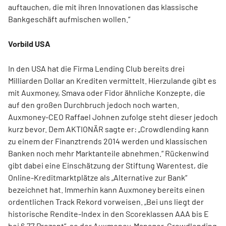
auftauchen, die mit ihren Innovationen das klassische
Bankgeschäft aufmischen wollen.“
Vorbild USA
In den USA hat die Firma Lending Club bereits drei
Milliarden Dollar an Krediten vermittelt. Hierzulande gibt es
mit Auxmoney, Smava oder Fidor ähnliche Konzepte, die
auf den großen Durchbruch jedoch noch warten.
Auxmoney-CEO Raffael Johnen zufolge steht dieser jedoch
kurz bevor. Dem AKTIONÄR sagte er: „Crowdlending kann
zu einem der Finanztrends 2014 werden und klassischen
Banken noch mehr Marktanteile abnehmen.“ Rückenwind
gibt dabei eine Einschätzung der Stiftung Warentest, die
Online-Kreditmarktplätze als „Alternative zur Bank“
bezeichnet hat. Immerhin kann Auxmoney bereits einen
ordentlichen Track Rekord vorweisen. „Bei uns liegt der
historische Rendite-Index in den Scoreklassen AAA bis E
bei 6,77 Prozent“, so der Auxmoney-Manager. Crowdlending