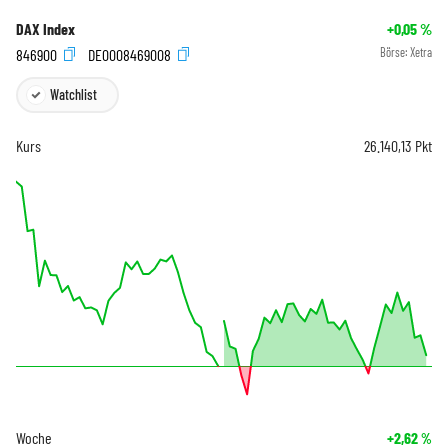
DAX Index
+0,05
%
846900
DE0008469008
Börse:
Xetra
Watchlist
Kurs
26.140,13
Pkt
Woche
+2,62
%