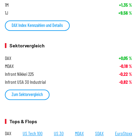
1M
+1,35
%
1J
+9,56
%
DAX Index Kennzahlen und Details
Sektorvergleich
DAX
+0,05
%
MDAX
-0,18
%
Infront Nikkei 225
-0,22
%
Infront USA 30 Industrial
-0,82
%
Zum Sektorvergleich
Tops & Flops
DAX
US Tech 100
US 30
MDAX
SDAX
EuroStoxx