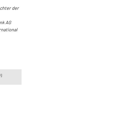
ochter der
ank AG
rnational
ng