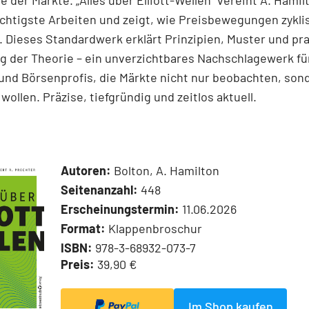
e der Märkte. „Alles über Elliott-Wellen“ vereint A. Hamil
chtigste Arbeiten und zeigt, wie Preisbewegungen zykli
 Dieses Standardwerk erklärt Prinzipien, Muster und pr
 der Theorie – ein unverzichtbares Nachschlagewerk für
und Börsenprofis, die Märkte nicht nur beobachten, son
wollen. Präzise, tiefgründig und zeitlos aktuell.
Autoren:
Bolton, A. Hamilton
Seitenanzahl:
448
Erscheinungstermin:
11.06.2026
Format:
Klappenbroschur
ISBN:
978-3-68932-073-7
Preis:
39,90 €
Im Shop kaufen