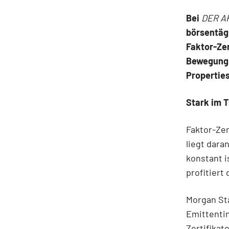
Bei
DER A
börsentägl
Faktor-Zer
Bewegung 
Properties
Stark im 
Faktor-Zer
liegt dara
konstant i
profitiert
Morgan Sta
Emittentin
Zertifikat