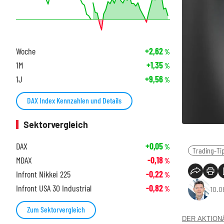
Woche
+2,62
%
1M
+1,35
%
1J
+9,56
%
DAX Index Kennzahlen und Details
Sektorvergleich
DAX
+0,05
%
Trading-Ti
MDAX
-0,18
%
Infront Nikkei 225
-0,22
%
Infront USA 30 Industrial
-0,82
%
10.0
Zum Sektorvergleich
DER AKTIONÄR