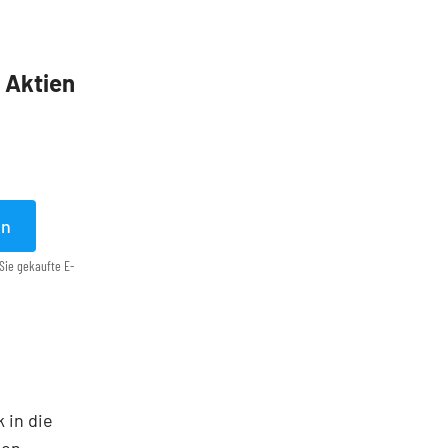
5 Aktien
en
Sie gekaufte E-
 in die