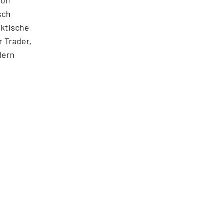
ton
sch
aktische
 Trader,
dern