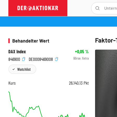
Faktor-
Behandelter Wert
DAX Index
+0,05
%
Börse:
Xetra
846900
DE0008469008
Watchlist
Kurs
26.140,13
Pkt