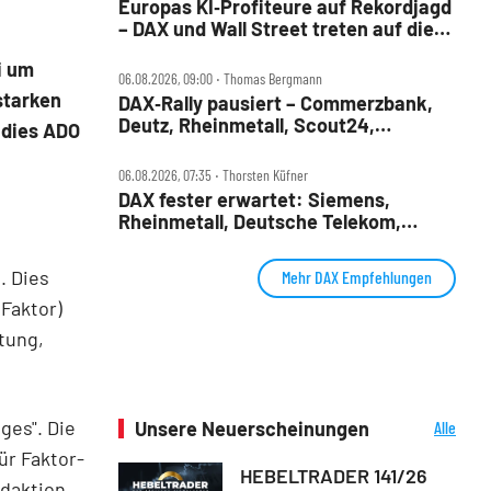
Europas KI‑Profiteure auf Rekordjagd
– DAX und Wall Street treten auf die
Bremse
i um
06.08.2026, 09:00 ‧ Thomas Bergmann
 starken
DAX‑Rally pausiert – Commerzbank,
Deutz, Rheinmetall, Scout24,
 dies ADO
Siemens, SUSS, United Internet im
Check
06.08.2026, 07:35 ‧ Thorsten Küfner
DAX fester erwartet: Siemens,
Rheinmetall, Deutsche Telekom,
Merck und Commerzbank im Fokus
. Dies
Mehr DAX Empfehlungen
Faktor)
tung,
ges". Die
Unsere Neuerscheinungen
Alle
Neuerscheinungen
ür Faktor-
HEBELTRADER 141/26
edaktion