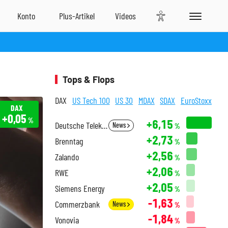
Tops & Flops
DAX
US Tech 100
US 30
MDAX
SDAX
EuroStoxx
DAX
+0,05
%
+6,15
Deutsche Telekom
News
%
+2,73
Brenntag
%
+2,56
Zalando
%
+2,06
RWE
%
+2,05
Siemens Energy
%
-1,63
Commerzbank
News
%
-1,84
Vonovia
%