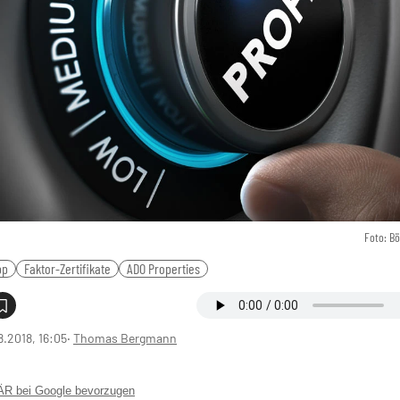
Foto: B
pp
Faktor-Zertifikate
ADO Properties
8.2018, 16:05
‧
Thomas Bergmann
 bei Google bevorzugen