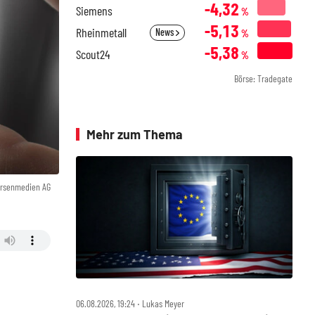
-4,32
Siemens
%
-5,13
Rheinmetall
News
%
-5,38
Scout24
%
Börse: Tradegate
Mehr zum Thema
örsenmedien AG
06.08.2026, 19:24 ‧ Lukas Meyer