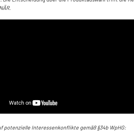
ONÄR
.
uf potenzielle Interessenkonflikte gemäß §34b WpHG: