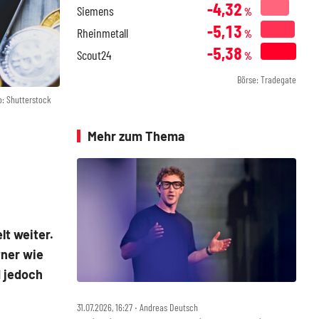
-4,32
Siemens
%
-5,13
Rheinmetall
%
-5,38
Scout24
%
Börse: Tradegate
o: Shutterstock
Mehr zum Thema
lt weiter.
ner wie
d jedoch
31.07.2026, 16:27 ‧ Andreas Deutsch