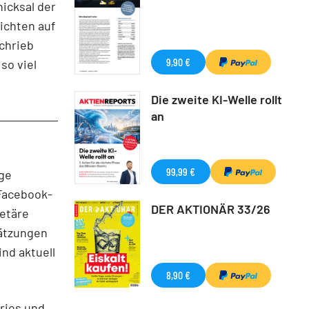
icksal der
ichten auf
schrieb
9,90 €
so viel
Die zweite KI-Welle rollt
an
99,99 €
ige
 Facebook-
DER AKTIONÄR 33/26
netäre
hätzungen
nd aktuell
8,90 €
ories und