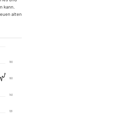
n kann.
neuen alten
180
160
140
120