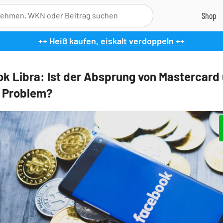
++ Heiß kaufen, eiskalt verdoppeln ++
k Libra: Ist der Absprung von Mastercard
n Problem?