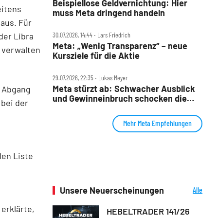
Beispiellose Geldvernichtung: Hier
eitens
muss Meta dringend handeln
aus. Für
der Libra
30.07.2026, 14:44 ‧ Lars Friedrich
Meta: „Wenig Transparenz“ – neue
g verwalten
Kursziele für die Aktie
29.07.2026, 22:35 ‧ Lukas Meyer
Meta stürzt ab: Schwacher Ausblick
n Abgang
und Gewinneinbruch schocken die
 bei der
Wall Street
Mehr Meta Empfehlungen
len Liste
Unsere Neuerscheinungen
Alle
Neuerscheinungen
erklärte,
HEBELTRADER 141/26