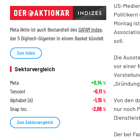
US-Medien 
Politikern
Montag ist
Meta Aktie ist auch Bestandteil des
GAFAM Index
,
Associatio
der 5 Digitech-Giganten in einem Basket bündelt.
soll.
Zum Index
Die Ausste
vor einer 
Sektorvergleich
Vorstellu
Meta
+0,14
„Gründungs
%
Tencent
-0,11
%
Von den da
Alphabet (A)
-1,15
%
nur noch P
Snap Inc.
-2,06
%
Dienstleis
Zum Sektorvergleich
Der bei Fa