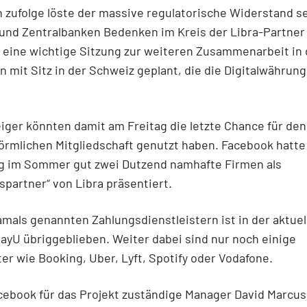
zufolge löste der massive regulatorische Widerstand s
 und Zentralbanken Bedenken im Kreis der Libra-Partner 
 eine wichtige Sitzung zur weiteren Zusammenarbeit in 
n mit Sitz in der Schweiz geplant, die die Digitalwährun
iger könnten damit am Freitag die letzte Chance für de
förmlichen Mitgliedschaft genutzt haben. Facebook hatte
ng im Sommer gut zwei Dutzend namhafte Firmen als
partner“ von Libra präsentiert.
mals genannten Zahlungsdienstleistern ist in der aktuel
ayU übriggeblieben. Weiter dabei sind nur noch einige
ter wie Booking, Uber, Lyft, Spotify oder Vodafone.
cebook für das Projekt zuständige Manager David Marcus 