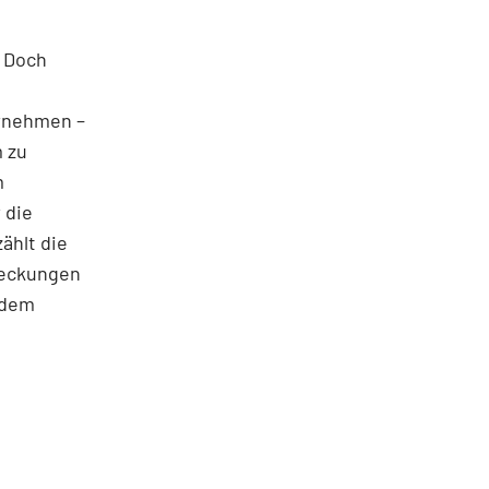
. Doch
rnehmen –
m zu
m
 die
ählt die
tdeckungen
ndem