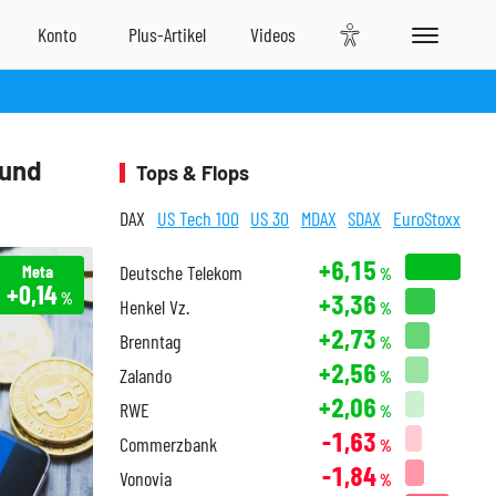
 und
Tops & Flops
DAX
US Tech 100
US 30
MDAX
SDAX
EuroStoxx
+6,15
Meta
Deutsche Telekom
%
+0,14
+3,36
%
Henkel Vz.
%
+2,73
Brenntag
%
+2,56
Zalando
%
+2,06
RWE
%
-1,63
Commerzbank
%
-1,84
Vonovia
%