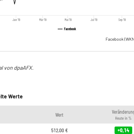
Jan '19
Mär '19
Mai '19
Jul '19
Sep '19
Facebook
Facebook
(WKN
al von dpaAFX.
lte Werte
Veränderun
Wert
Heute in %
512,00
€
+0,14