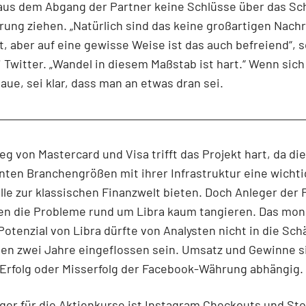
aus dem Abgang der Partner keine Schlüsse über das Sch
rung ziehen. „Natürlich sind das keine großartigen Nachr
t, aber auf eine gewisse Weise ist das auch befreiend“, 
 Twitter. „Wandel in diesem Maßstab ist hart.“ Wenn sich 
aue, sei klar, dass man an etwas dran sei.
eg von Mastercard und Visa trifft das Projekt hart, da die
ten Branchengrößen mit ihrer Infrastruktur eine wicht
lle zur klassischen Finanzwelt bieten. Doch Anleger der
ten die Probleme rund um Libra kaum tangieren. Das mo
Potenzial von Libra dürfte von Analysten nicht in die Sc
en zwei Jahre eingeflossen sein. Umsatz und Gewinne si
Erfolg oder Misserfolg der Facebook-Währung abhängig.
iger für die Aktienkurse ist Instagram Checkouts und St