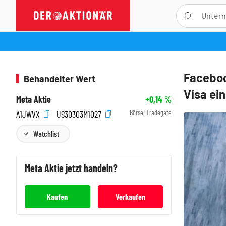
Faceboo
Behandelter Wert
Visa ei
Meta Aktie
+0,14
%
Börse:
Tradegate
A1JWVX
US30303M1027
Watchlist
Meta
Aktie jetzt handeln?
Kaufen
Verkaufen