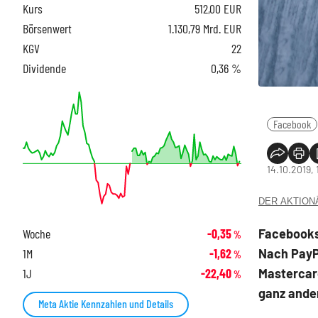
Kurs
512,00
EUR
Börsenwert
1.130,79 Mrd. EUR
KGV
22
Dividende
0,36 %
Facebook
14.10.2019, 
DER AKTIONÄR
Facebooks 
Woche
-0,35
%
Nach PayP
1M
-1,62
%
Mastercard
1J
-22,40
%
ganz ande
Meta Aktie Kennzahlen und Details