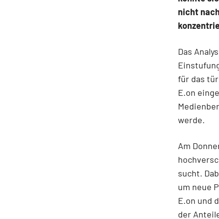
nicht nac
konzentrie
Das Analys
Einstufung
für das tü
E.on einge
Medienberi
werde.
Am Donner
hochversch
sucht. Dab
um neue P
E.on und d
der Anteil