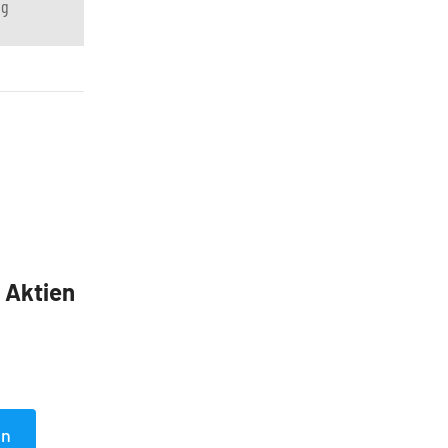
ng
5 Aktien
en