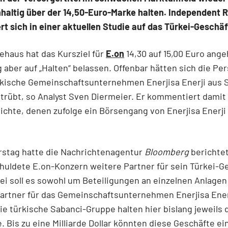
hhaltig über der 14,50-Euro-Marke halten. Independent 
rt sich in einer aktuellen Studie auf das Türkei-Geschäf
ehaus hat das Kursziel für
E.on
14,30 auf 15,00 Euro ange
 aber auf „Halten“ belassen. Offenbar hätten sich die Pe
rkische Gemeinschaftsunternehmen Enerjisa Enerji aus 
trübt, so Analyst Sven Diermeier. Er kommentiert damit
chte, denen zufolge ein Börsengang von Enerjisa Enerji
stag hatte die Nachrichtenagentur
Bloomberg
berichtet
uldete E.on-Konzern weitere Partner für sein Türkei-G
ei soll es sowohl um Beteiligungen an einzelnen Anlagen
artner für das Gemeinschaftsunternehmen Enerjisa Ener
ie türkische Sabanci-Gruppe halten hier bislang jeweils d
e. Bis zu eine Milliarde Dollar könnten diese Geschäfte ei