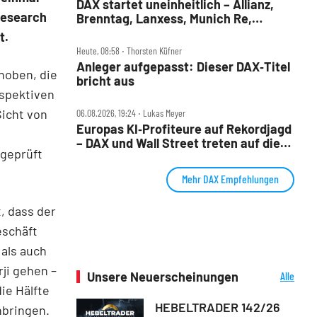
DAX startet uneinheitlich – Allianz,
Research
Brenntag, Lanxess, Munich Re,
Porsche SE, SUSS MicroTec im Check
t.
Heute, 08:58 ‧ Thorsten Küfner
Anleger aufgepasst: Dieser DAX‑Titel
hoben, die
bricht aus
rspektiven
Sicht von
06.08.2026, 19:24 ‧ Lukas Meyer
Europas KI‑Profiteure auf Rekordjagd
– DAX und Wall Street treten auf die
 geprüft
Bremse
Mehr DAX Empfehlungen
, dass der
eschäft
 als auch
ji gehen –
Unsere Neuerscheinungen
Alle
Neuerscheinungen
ie Hälfte
HEBELTRADER 142/26
nbringen.