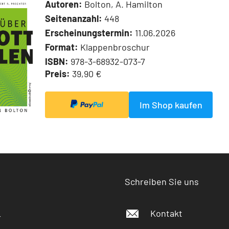
Autoren:
Bolton, A. Hamilton
Seitenanzahl:
448
Erscheinungstermin:
11.06.2026
Format:
Klappenbroschur
ISBN:
978-3-68932-073-7
Preis:
39,90 €
Im Shop kaufen
Schreiben Sie uns
Kontakt
r