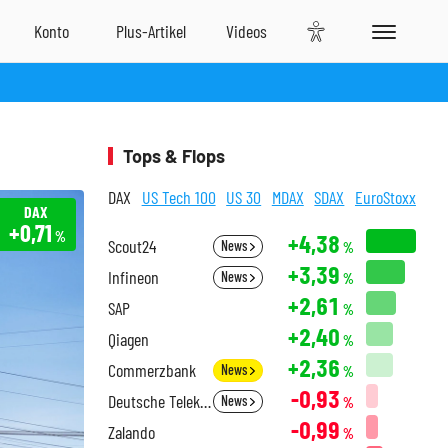
Tops & Flops
DAX
US Tech 100
US 30
MDAX
SDAX
EuroStoxx
DAX
+0,71
%
+4,38
Scout24
News
%
+3,39
Infineon
News
%
+2,61
SAP
%
+2,40
Qiagen
%
+2,36
Commerzbank
News
%
-0,93
Deutsche Telekom
News
%
-0,99
Zalando
%