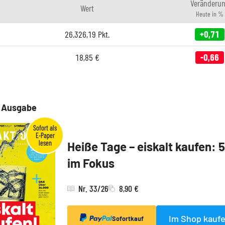
Veränderu
Wert
Heute in %
26.326,19
Pkt.
+0,71
18,85
€
-0,66
e Ausgabe
Heiße Tage – eiskalt kaufen: 
im Fokus
Nr. 33/26
8,90 €
Im Shop kauf
Sofortkauf