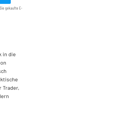
Sie gekaufte E-
 in die
ton
sch
aktische
 Trader,
dern