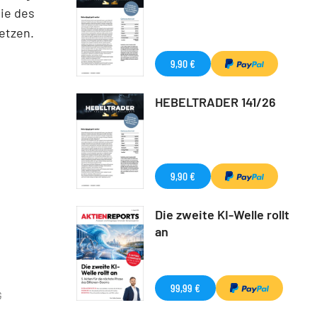
gie des
etzen.
9,90 €
HEBELTRADER 141/26
9,90 €
Die zweite KI-Welle rollt
an
99,99 €
G