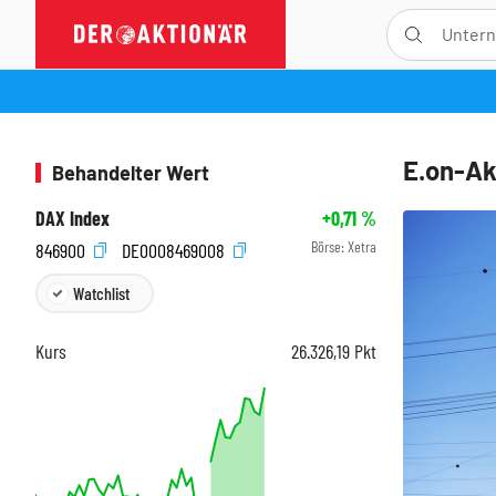
E.on-Akt
Behandelter Wert
DAX Index
+0,71
%
Börse:
Xetra
846900
DE0008469008
Watchlist
Kurs
26.326,19
Pkt