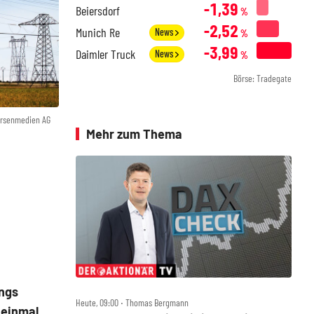
-1,39
Beiersdorf
%
-2,52
Munich Re
News
%
-3,99
Daimler Truck
News
%
Börse: Tradegate
örsenmedien AG
Mehr zum Thema
ngs
Heute, 09:00 ‧ Thomas Bergmann
 einmal