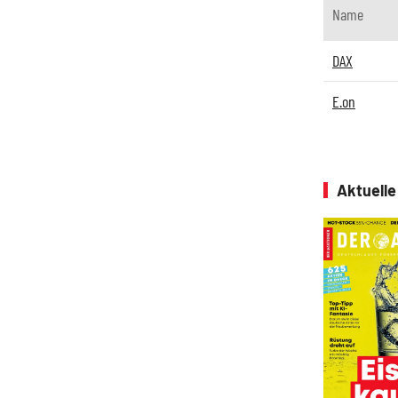
Name
DAX
E.on
Aktuell