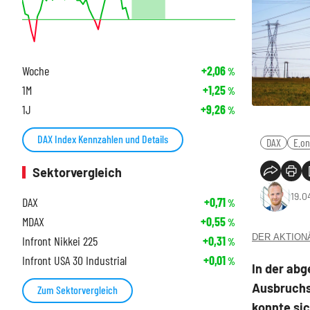
Woche
+2,06
%
1M
+1,25
%
1J
+9,26
%
DAX Index Kennzahlen und Details
DAX
E.on
Sektorvergleich
19.0
DAX
+0,71
%
MDAX
+0,55
%
DER AKTIONÄR
Infront Nikkei 225
+0,31
%
Infront USA 30 Industrial
+0,01
%
In der abg
Ausbruchs
Zum Sektorvergleich
konnte si