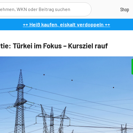
++ Heiß kaufen, eiskalt verdoppeln ++
ie: Türkei im Fokus – Kursziel rauf