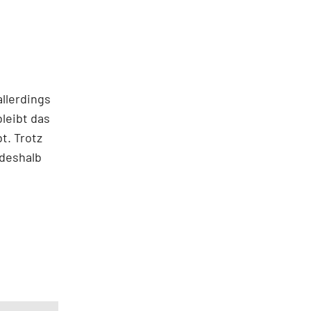
allerdings
bleibt das
t. Trotz
 deshalb