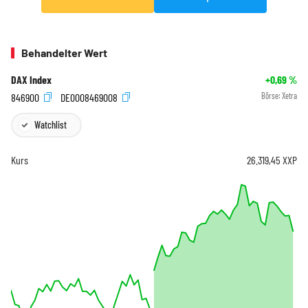
Behandelter Wert
DAX Index
+0,69
%
846900
DE0008469008
Börse:
Xetra
Watchlist
Kurs
26.319,45
XXP