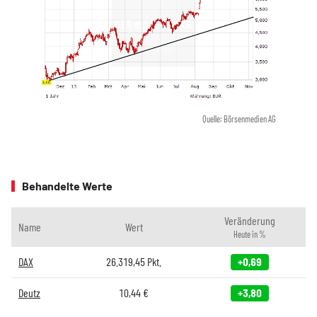
Quelle: Börsenmedien AG
Behandelte Werte
Veränderung
Name
Wert
Heute in %
DAX
26.319,45
Pkt.
+0,69
Deutz
10,44
€
+3,80