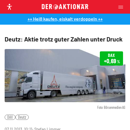
++ Heiß kaufen, eiskalt verdoppeln ++
Deutz: Aktie trotz guter Zahlen unter Druck
DAX
+0,69
%
Foto: Börsenmedien AG
DAX
Deutz
07.11.2013, 10:11
‧ Stefan Limmer