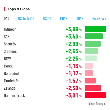
Tops & Flops
DAX
US Tech 100
US 30
MDAX
SDAX
EuroStoxx
+3,99
Infineon
%
+3,40
SAP
%
+2,99
Scout24
%
+2,53
Siemens
%
+2,25
BMW
%
-1,13
Merck
%
-1,17
Beiersdorf
%
-1,57
Munich Re
%
-2,30
Zalando
%
-3,01
Daimler Truck
%
Börse: Tradegate