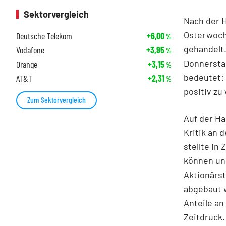
Sektorvergleich
Nach der 
Osterwoch
Deutsche Telekom
+6,00
%
gehandelt.
Vodafone
+3,95
%
Donnerstag
Orange
+3,15
%
bedeutet: 
AT&T
+2,31
%
positiv zu
Zum Sektorvergleich
Auf der H
Kritik an
stellte in
können uns
Aktionärst
abgebaut 
Anteile an
Zeitdruck.