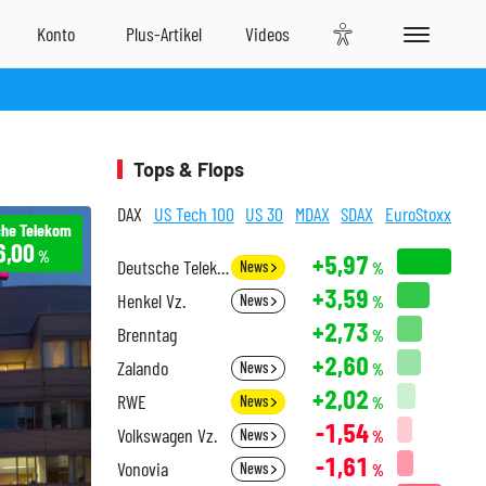
Tops & Flops
DAX
US Tech 100
US 30
MDAX
SDAX
EuroStoxx
he Telekom
6,00
%
+5,97
Deutsche Telekom
News
%
+3,59
Henkel Vz.
News
%
+2,73
Brenntag
%
+2,60
Zalando
News
%
+2,02
RWE
News
%
-1,54
Volkswagen Vz.
News
%
-1,61
Vonovia
News
%