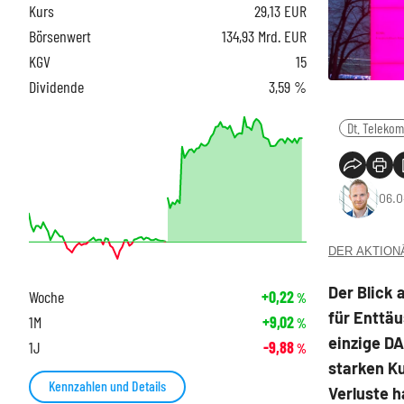
Kurs
29,13
EUR
Börsenwert
134,93 Mrd. EUR
KGV
15
Dividende
3,59 %
Dt. Telekom
06.0
DER AKTIONÄR
Der Blick 
Woche
+0,22
%
für Enttäu
1M
+9,02
%
einzige DA
1J
-9,88
%
starken K
Kennzahlen und Details
Verluste 