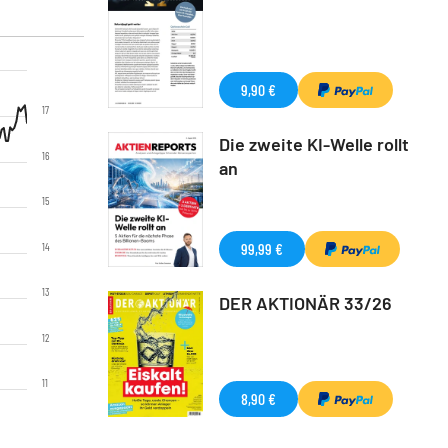
9,90 €
17
Die zweite KI-Welle rollt
16
an
15
99,99 €
14
13
DER AKTIONÄR 33/26
12
11
8,90 €