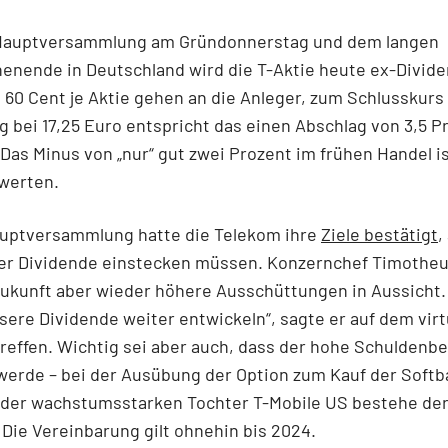
Hauptversammlung am Gründonnerstag und dem langen
enende in Deutschland wird die T-Aktie heute ex-Divid
 60 Cent je Aktie gehen an die Anleger, zum Schlusskur
 bei 17,25 Euro entspricht das einen Abschlag von 3,5 P
Das Minus von „nur“ gut zwei Prozent im frühen Handel i
 werten.
auptversammlung hatte die Telekom ihre
Ziele bestätigt
,
 der Dividende einstecken müssen. Konzernchef Timothe
 Zukunft aber wieder höhere Ausschüttungen in Aussicht.
ere Dividende weiter entwickeln“, sagte er auf dem virt
reffen. Wichtig sei aber auch, dass der hohe Schuldenb
werde – bei der Ausübung der Option zum Kauf der Softb
 der wachstumsstarken Tochter T-Mobile US bestehe der
 Die Vereinbarung gilt ohnehin bis 2024.