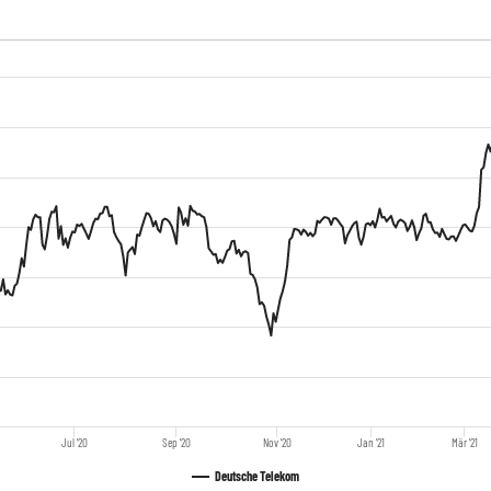
Jul '20
Sep '20
Nov '20
Jan '21
Mär '21
Deutsche Telekom