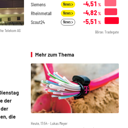
-4,51
Siemens
News
%
-4,82
Rheinmetall
News
%
-5,51
Scout24
News
%
che Telekom AG
Börse: Tradegate
Mehr zum Thema
Dienstag
ie der
 der
en, die
Heute, 17:54 ‧ Lukas Meyer