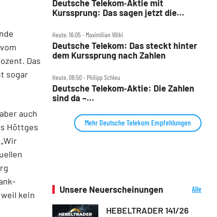
Deutsche Telekom‑Aktie mit
Kurssprung: Das sagen jetzt die
Analysten und DER AKTIONÄR
ende
Heute, 16:05 ‧ Maximilian Völkl
Deutsche Telekom: Das steckt hinter
s vom
dem Kurssprung nach Zahlen
rozent. Das
st sogar
Heute, 08:50 ‧ Philipp Schleu
Deutsche Telekom‑Aktie: Die Zahlen
sind da –
Milliarden‑Rückkaufprogramm
 aber auch
Mehr Deutsche Telekom Empfehlungen
us Höttges
 „Wir
uellen
erg
ank-
Unsere Neuerscheinungen
Alle
weil kein
Neuerscheinungen
HEBELTRADER 141/26