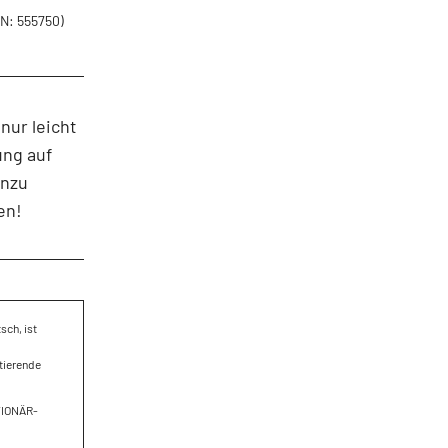
N: 555750)
nur leicht
ung auf
inzu
en!
sch, ist
ltierende
KTIONÄR-