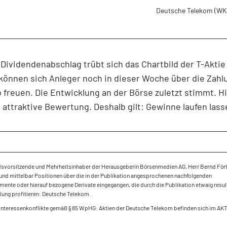
Deutsche Telekom
(WK
Dividendenabschlag trübt sich das Chartbild der T-Aktie 
 können sich Anleger noch in dieser Woche über die Zahl
freuen. Die Entwicklung an der Börse zuletzt stimmt. H
attraktive Bewertung. Deshalb gilt: Gewinne laufen lass
dsvorsitzende und Mehrheitsinhaber der Herausgeberin Börsenmedien AG, Herr Bernd Fört
und mittelbar Positionen über die in der Publikation angesprochenen nachfolgenden
mente oder hierauf bezogene Derivate eingegangen, die durch die Publikation etwaig resu
lung profitieren: Deutsche Telekom.
 Interessenkonflikte gemäß § 85 WpHG: Aktien der Deutsche Telekom befinden sich im A