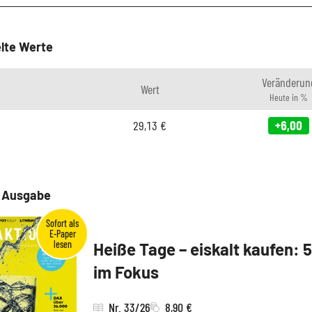
lte Werte
Veränderun
Wert
Heute in %
29,13
€
+6,00
e Ausgabe
Heiße Tage – eiskalt kaufen: 
im Fokus
Nr. 33/26
8,90 €