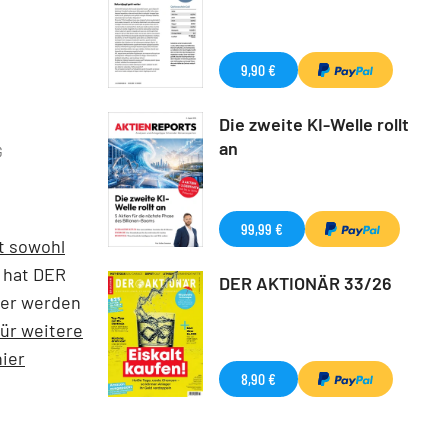
9,90 €
Die zweite KI-Welle rollt
an
G
99,99 €
t sowohl
 hat DER
DER AKTIONÄR 33/26
zer werden
ür weitere
ier
8,90 €