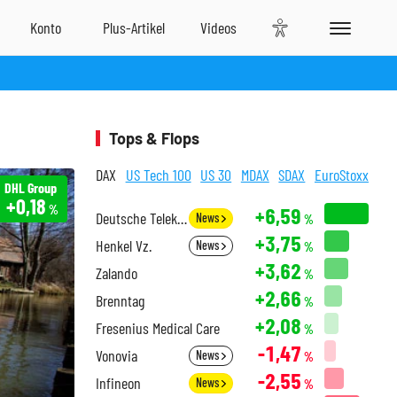
Tops & Flops
DAX
US Tech 100
US 30
MDAX
SDAX
EuroStoxx
DHL Group
+0,18
%
+6,59
Deutsche Telekom
News
%
+3,75
Henkel Vz.
News
%
+3,62
Zalando
%
+2,66
Brenntag
%
+2,08
Fresenius Medical Care
%
-1,47
Vonovia
News
%
-2,55
Infineon
News
%