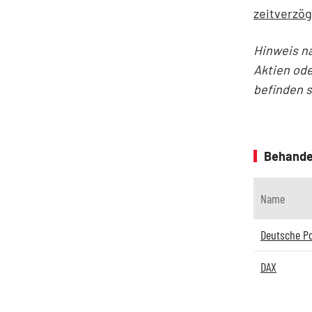
zeitverzög
Hinweis n
Aktien ode
befinden 
Behande
Name
Deutsche P
DAX