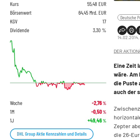
Kurs
55,48
EUR
Börsenwert
64,45 Mrd. EUR
Deutsche P
KGV
17
Dividende
3,30 %
14.02.2014,
DER AKTIONÄR
Eine Zeit 
wäre. Am 
die Puste 
auch der 
Woche
-2,76
%
Zwischenze
1M
-0,50
%
horizontal
1J
+49,46
%
Zepter abe
DHL Group Aktie Kennzahlen und Details
die 26-Eur