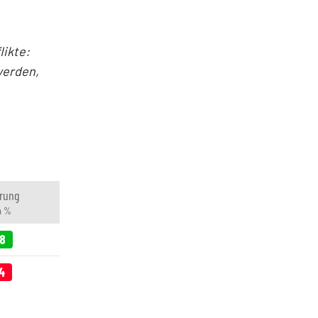
ikte:
werden,
rung
n %
18
4