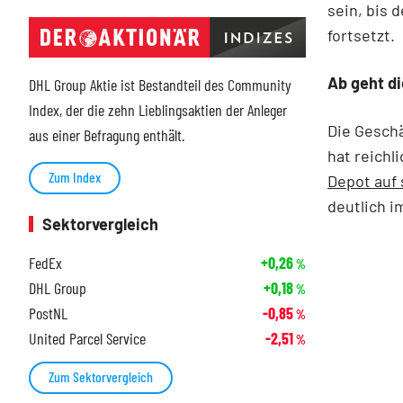
sein, bis 
fortsetzt.
Ab geht di
DHL Group Aktie ist Bestandteil des Community
Index, der die zehn Lieblingsaktien der Anleger
Die Geschä
aus einer Befragung enthält.
hat reich
Zum Index
Depot auf 
deutlich i
Sektorvergleich
FedEx
+0,26
%
DHL Group
+0,18
%
PostNL
-0,85
%
United Parcel Service
-2,51
%
Zum Sektorvergleich