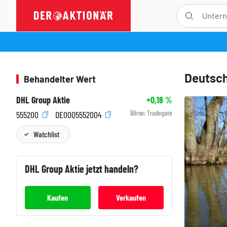
Deutsch
Behandelter Wert
DHL Group Aktie
+0,18
%
Börse:
Tradegate
555200
DE0005552004
Watchlist
DHL Group
Aktie jetzt handeln?
Kaufen
Verkaufen