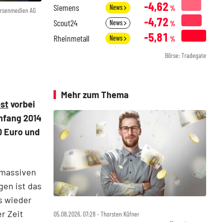
-4,62
Siemens
News
%
örsenmedien AG
-4,72
Scout24
News
%
-5,81
Rheinmetall
News
%
Börse: Tradegate
Mehr zum Thema
st
vorbei
nfang 2014
0 Euro und
 massiven
gen ist das
ts wieder
r Zeit
05.08.2026, 07:28 ‧ Thorsten Küfner