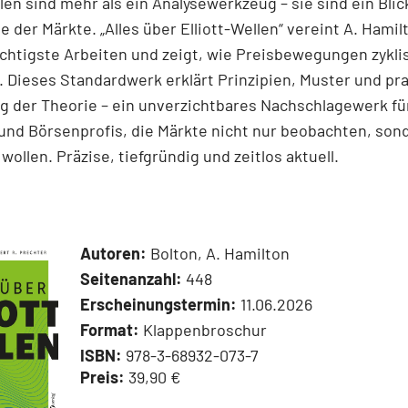
llen sind mehr als ein Analysewerkzeug – sie sind ein Blick
e der Märkte. „Alles über Elliott-Wellen“ vereint A. Hamil
chtigste Arbeiten und zeigt, wie Preisbewegungen zykli
 Dieses Standardwerk erklärt Prinzipien, Muster und pr
 der Theorie – ein unverzichtbares Nachschlagewerk für
und Börsenprofis, die Märkte nicht nur beobachten, son
wollen. Präzise, tiefgründig und zeitlos aktuell.
Autoren:
Bolton, A. Hamilton
Seitenanzahl:
448
Erscheinungstermin:
11.06.2026
Format:
Klappenbroschur
ISBN:
978-3-68932-073-7
Preis:
39,90 €