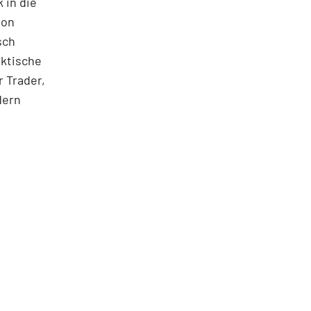
 in die
ton
sch
aktische
 Trader,
dern