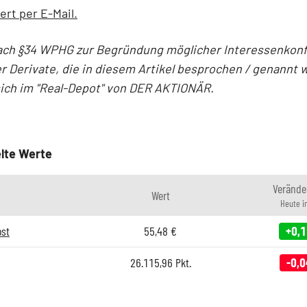
ert per E-Mail.
ach §34 WPHG zur Begründung möglicher Interessenkonfl
r Derivate, die in diesem Artikel besprochen / genannt 
sich im "Real-Depot" von DER AKTIONÄR.
lte Werte
Verände
Wert
Heute i
ost
55,48
€
+0,
26.115,96
Pkt.
-0,0