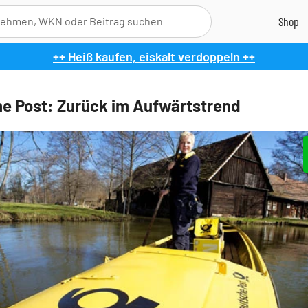
++ Heiß kaufen, eiskalt verdoppeln ++
e Post: Zurück im Aufwärtstrend