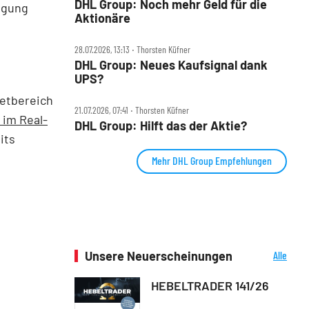
DHL Group: Noch mehr Geld für die
egung
Aktionäre
28.07.2026, 13:13 ‧ Thorsten Küfner
DHL Group: Neues Kaufsignal dank
UPS?
ketbereich
21.07.2026, 07:41 ‧ Thorsten Küfner
 im Real-
DHL Group: Hilft das der Aktie?
its
Mehr DHL Group Empfehlungen
Unsere Neuerscheinungen
Alle
Neuerscheinungen
HEBELTRADER 141/26