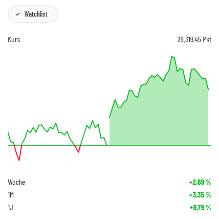
Watchlist
Kurs
26.319,45
Pkt
Woche
+2,69
%
1M
+3,35
%
1J
+8,79
%