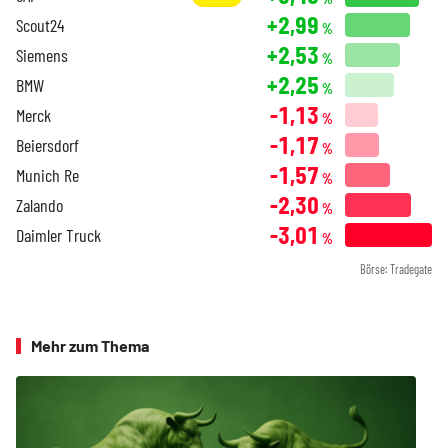
+2,99
Scout24
%
+2,53
Siemens
%
+2,25
BMW
%
-1,13
Merck
%
-1,17
Beiersdorf
%
-1,57
Munich Re
%
-2,30
Zalando
%
-3,01
Daimler Truck
%
Börse: Tradegate
Mehr zum Thema