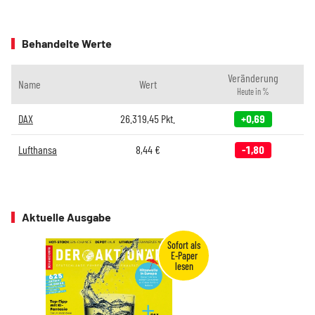
Behandelte Werte
Veränderung
Name
Wert
Heute in %
DAX
26.319,45
Pkt.
+0,69
Lufthansa
8,44
€
-1,80
Aktuelle Ausgabe