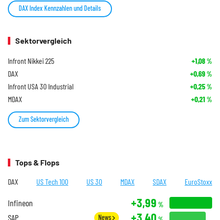
DAX Index Kennzahlen und Details
Sektorvergleich
Infront Nikkei 225
+1,08
%
DAX
+0,69
%
Infront USA 30 Industrial
+0,25
%
MDAX
+0,21
%
Zum Sektorvergleich
Tops & Flops
DAX
US Tech 100
US 30
MDAX
SDAX
EuroStoxx
+3,99
Infineon
%
+3,40
SAP
News
%