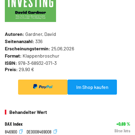
Autoren:
Gardner, David
Seitenanzahl:
336
Erscheinungstermin:
25.06.2026
Format:
Klappenbroschur
ISBN:
978-3-68932-071-3
Preis:
29,90 €
Im Shop kaufen
Behandelter Wert
DAX Index
+0,69
%
846900
DE0008469008
Börse:
Xetra