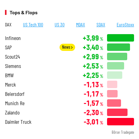
Tops & Flops
DAX
US Tech 100
US 30
MDAX
SDAX
EuroStoxx
+3,99
Infineon
%
+3,40
SAP
News
%
+2,99
Scout24
%
+2,53
Siemens
%
+2,25
BMW
%
-1,13
Merck
%
-1,17
Beiersdorf
%
-1,57
Munich Re
%
-2,30
Zalando
%
-3,01
Daimler Truck
%
Börse: Tradegate