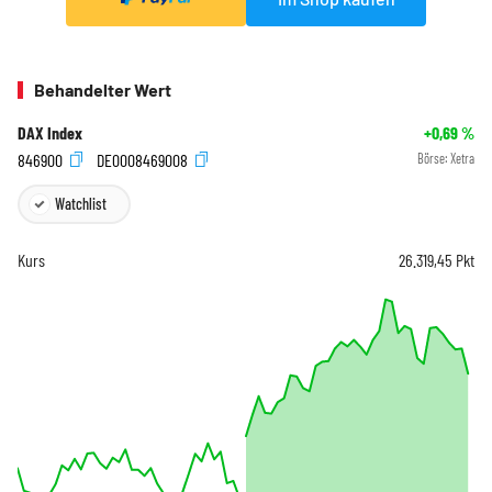
Behandelter Wert
DAX Index
+0,69
%
846900
DE0008469008
Börse:
Xetra
Watchlist
Kurs
26.319,45
Pkt