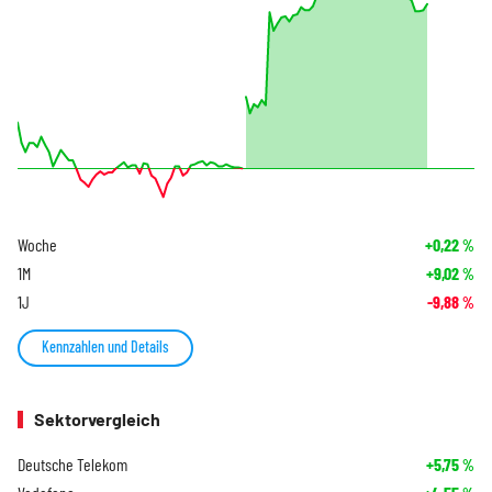
Woche
+0,22
%
1M
+9,02
%
1J
-9,88
%
Kennzahlen und Details
Sektorvergleich
Deutsche Telekom
+5,75
%