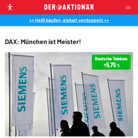
++ Heiß kaufen, eiskalt verdoppeln ++
DAX: München ist Meister!
Deutsche Telekom
+5,75
%