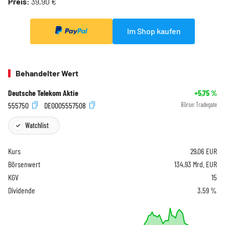
Preis:
39,90 €
Im Shop kaufen
Behandelter Wert
Deutsche Telekom Aktie
+5,75
%
555750
DE0005557508
Börse:
Tradegate
Watchlist
Kurs
29,06
EUR
Börsenwert
134,93 Mrd. EUR
KGV
15
Dividende
3,59 %