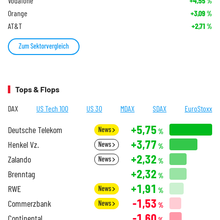
Vodafone
+4,55
%
Orange
+3,09
%
AT&T
+2,71
%
Zum Sektorvergleich
Tops & Flops
DAX
US Tech 100
US 30
MDAX
SDAX
EuroStoxx
+5,75
Deutsche Telekom
News
%
+3,77
Henkel Vz.
News
%
+2,32
Zalando
News
%
+2,32
Brenntag
%
+1,91
RWE
News
%
-1,53
Commerzbank
News
%
-1,60
Continental
%