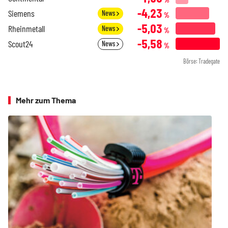
-4,23
Siemens
News
%
-5,03
Rheinmetall
News
%
-5,58
Scout24
News
%
Börse: Tradegate
Mehr zum Thema