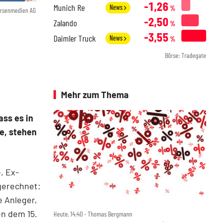
-1,26
Munich Re
News
%
örsenmedien AG
-2,50
Zalando
%
-3,55
Daimler Truck
News
%
Börse: Tradegate
Mehr zum Thema
ass es in
se, stehen
, Ex-
gerechnet:
e Anleger,
en dem 15.
Heute, 14:40 ‧ Thomas Bergmann