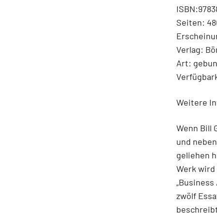
ISBN:9783
Seiten: 48
Erscheinu
Verlag: B
Art: gebu
Verfügbark
Weitere In
Wenn Bill 
und nebenb
geliehen h
Werk wird 
„Business 
zwölf Essa
beschreibt