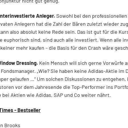
Konjunktur nicht gut genug.
nterinvestierte Anleger.
Sowohl bei den professionellen 
ivaten Anlegern hat die Zahl der Bären zuletzt wieder zu
ann also absolut keine Rede sein. Das ist gut für die Ku
le euphorisch sind, sind auch alle investiert. Wenn alle in
 keiner mehr kaufen – die Basis für den Crash wäre gesch
Window Dressing.
Kein Mensch will sich gerne Vorwürfe 
 Fondsmanager. „Wie? Sie haben keine Adidas-Aktie im 
uper gelaufen …“ Um solchen Diskussionen zu entgehen, 
storen vor dem Jahresende die Top-Performer ins Portfo
 bei Aktien wie Adidas, SAP und Co weiter nährt.
imes - Bestseller
hn Brooks