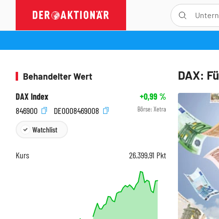
DAX: Fü
Behandelter Wert
DAX Index
+0,99
%
Börse:
Xetra
846900
DE0008469008
Watchlist
Kurs
26.399,91
Pkt