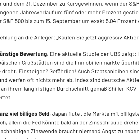
 und dem 31. Dezember zu Kursgewinnen, wenn der S&P
ngenen Jahresverlauf um fünf oder mehr Prozent gestieg
er S&P 500 bis zum 15. September um exakt 5,04 Prozent
hlung an die Anleger: „Kaufen Sie jetzt aggressiv Aktien
günstige Bewertung.
Eine aktuelle Studie der UBS zeigt: I
päischen Großstädten sind die Immobilienmärkte überhit
 droht. Einsteigen? Gefährlich! Auch Staatsanleihen sin
nd werfen oft nichts mehr ab. Indes sind deutsche Akti
an ihrem langfristigen Durchschnitt gemäß Shiller-KGV
rtet.
nz viel billiges Geld.
Japan flutet die Märkte mit billigst
ch, allein die Fed könnte bald an der Zinsschraube dreh
nachhaltigen Zinswende braucht niemand Angst zu haben