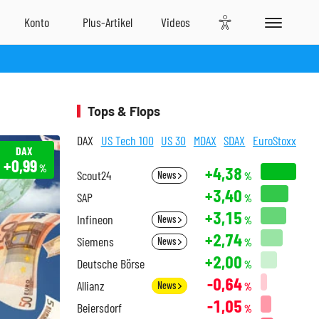
Tops & Flops
DAX
US Tech 100
US 30
MDAX
SDAX
EuroStoxx
DAX
+0,99
%
+4,38
Scout24
News
%
+3,40
SAP
%
+3,15
Infineon
News
%
+2,74
Siemens
News
%
+2,00
Deutsche Börse
%
-0,64
Allianz
News
%
-1,05
Beiersdorf
%