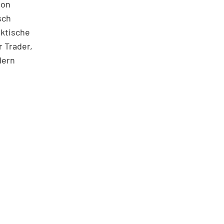
ton
sch
aktische
 Trader,
dern