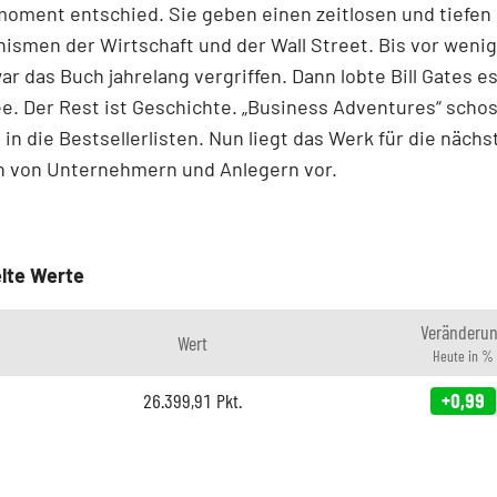
oment entschied. Sie geben einen zeitlosen und tiefen E
ismen der Wirtschaft und der Wall Street. Bis vor weni
r das Buch jahrelang vergriffen. Dann lobte Bill Gates e
e. Der Rest ist Geschichte. „Business ­Adventures“ scho
n die Bestsellerlisten. Nun liegt das Werk für die nächs
n von ­Unternehmern und Anlegern vor.
lte Werte
Veränderu
Wert
Heute in %
26.399,91
Pkt.
+0,99