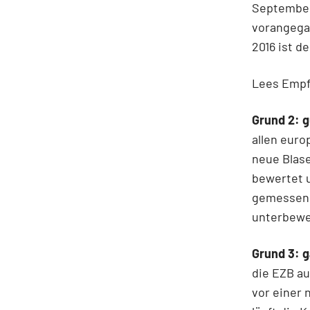
September
vorangega
2016 ist d
Lees Empfe
Grund 2: 
allen euro
neue Blase
bewertet u
gemessen 
unterbewe
Grund 3: ga
die EZB au
vor einer 