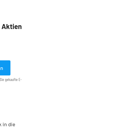
5 Aktien
en
Sie gekaufte E-
 in die