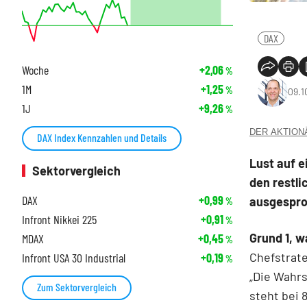
DAX
Woche
+2,06
%
1M
+1,25
%
09.1
1J
+9,26
%
DER AKTIONÄR
DAX Index Kennzahlen und Details
Lust auf e
Sektorvergleich
den restli
DAX
+0,99
ausgespro
%
Infront Nikkei 225
+0,91
%
Grund 1, w
MDAX
+0,45
%
Chefstrate
Infront USA 30 Industrial
+0,19
%
„Die Wahrs
Zum Sektorvergleich
steht bei 