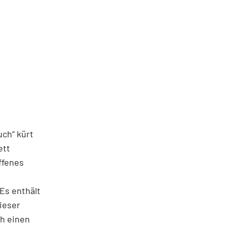
uch“ kürt
ett
ffenes
Es enthält
ieser
ch einen