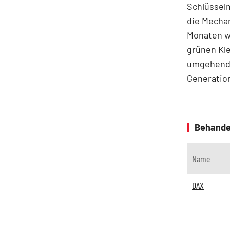
Schlüsselm
die Mechan
Monaten wa
grünen Kle
umgehend i
Generatio
Behande
Name
DAX