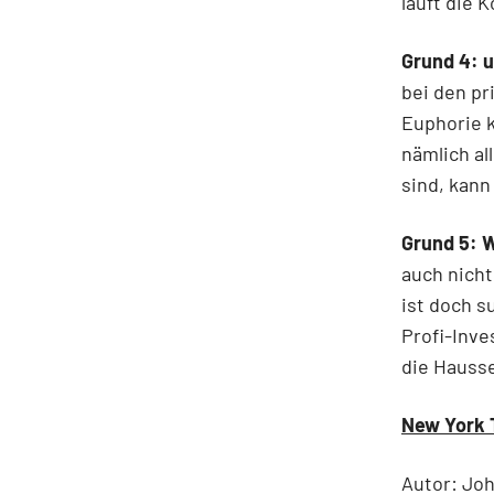
läuft die 
Grund 4: u
bei den pr
Euphorie k
nämlich al
sind, kann
Grund 5: 
auch nicht
ist doch s
Profi-Inve
die Hausse
New York T
Autor: Jo