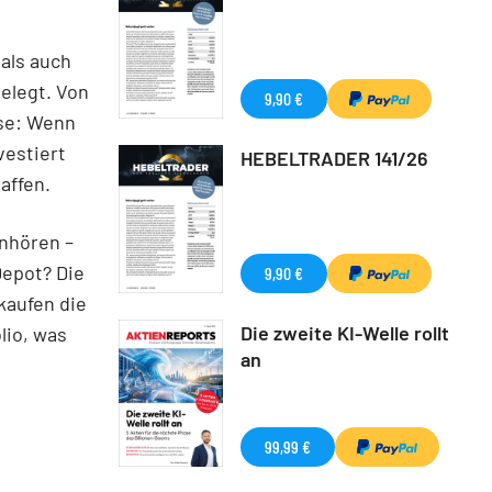
als auch
gelegt. Von
9,90 €
rse: Wenn
vestiert
HEBELTRADER 141/26
affen.
anhören –
Depot? Die
9,90 €
kaufen die
Die zweite KI-Welle rollt
lio, was
an
99,99 €