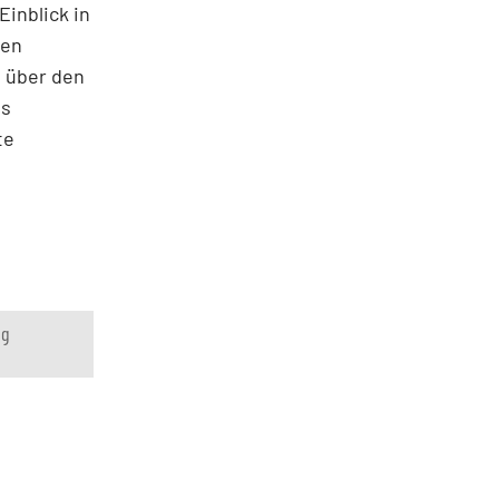
inblick in
gen
s über den
ss
te
ng