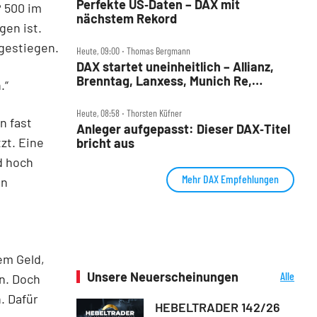
Perfekte US‑Daten – DAX mit
 500 im
nächstem Rekord
en ist.
 gestiegen.
Heute, 09:00 ‧ Thomas Bergmann
DAX startet uneinheitlich – Allianz,
Brenntag, Lanxess, Munich Re,
.“
Porsche SE, SUSS MicroTec im Check
Heute, 08:58 ‧ Thorsten Küfner
n fast
Anleger aufgepasst: Dieser DAX‑Titel
zt. Eine
bricht aus
d hoch
Mehr DAX Empfehlungen
en
em Geld,
Unsere Neuerscheinungen
Alle
en. Doch
Neuerscheinungen
. Dafür
HEBELTRADER 142/26