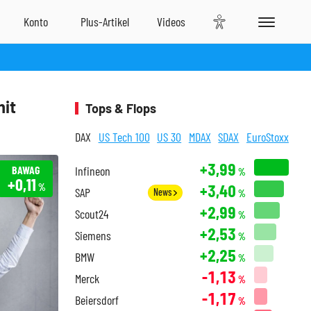
mit
Tops & Flops
DAX
US Tech 100
US 30
MDAX
SDAX
EuroStoxx
+3,99
BAWAG
Infineon
%
+0,11
+3,40
%
SAP
News
%
+2,99
Scout24
%
+2,53
Siemens
%
+2,25
BMW
%
-1,13
Merck
%
-1,17
Beiersdorf
%