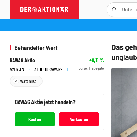
Das geh
Behandelter Wert
unglaub
BAWAG Aktie
+0,11
%
Börse:
Tradegate
A2DYJN
AT0000BAWAG2
Watchlist
BAWAG
Aktie jetzt handeln?
Kaufen
Verkaufen