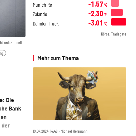
-1,57
Munich Re
%
-2,30
Zalando
%
-3,01
Daimler Truck
%
Börse: Tradegate
ht redaktionell
ng
Mehr zum Thema
e: Die
sche Bank
nen
 der
19.04.2024, 14:49 ‧ Michael Herrmann