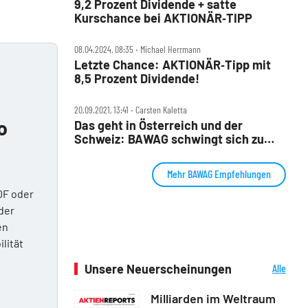
9,2 Prozent Dividende + satte
Kurschance bei AKTIONÄR‑TIPP
08.04.2024, 08:35 ‧ Michael Herrmann
Letzte Chance: AKTIONÄR‑Tipp mit
8,5 Prozent Dividende!
20.09.2021, 13:41 ‧ Carsten Kaletta
o
Das geht in Österreich und der
Schweiz: BAWAG schwingt sich zu
neuen Höhen auf
Mehr BAWAG Empfehlungen
DF oder
der
en
ilität
Unsere Neuerscheinungen
Alle
Neuerscheinungen
Milliarden im Weltraum