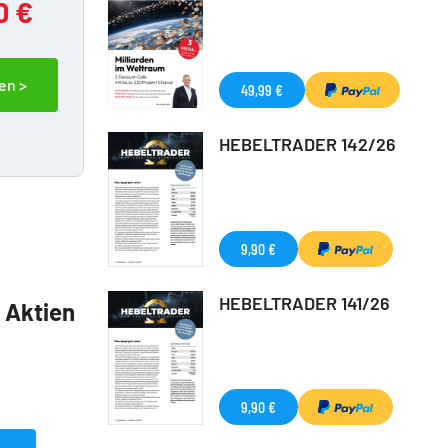
0 €
en >
49,99 €
HEBELTRADER 142/26
9,90 €
HEBELTRADER 141/26
5 Aktien
9,90 €