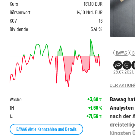
Kurs
181,10
EUR
Börsenwert
14,10 Mrd. EUR
KGV
16
Dividende
3,41 %
BAWAG
B
28.07.2021,
DER AKTIONÄR
Bawag hat 
Woche
+3,60
%
Analysten 
1M
+1,68
%
nach der 
1J
+71,56
%
dreistelli
BAWAG Aktie Kennzahlen und Details
jüngsten 