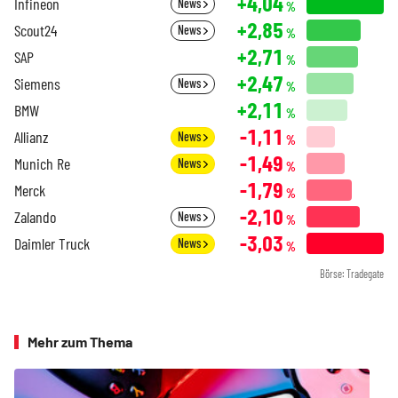
+4,04
Infineon
News
%
+2,85
Scout24
News
%
+2,71
SAP
%
+2,47
Siemens
News
%
+2,11
BMW
%
-1,11
Allianz
News
%
-1,49
Munich Re
News
%
-1,79
Merck
%
-2,10
Zalando
News
%
-3,03
Daimler Truck
News
%
Börse: Tradegate
Mehr zum Thema