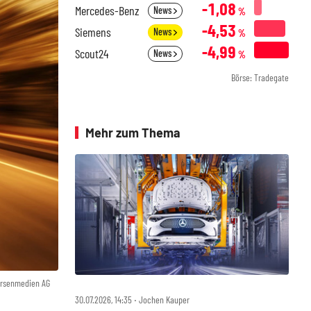
-1,08
Mercedes-Benz
News
%
-4,53
Siemens
News
%
-4,99
Scout24
News
%
Börse: Tradegate
Mehr zum Thema
örsenmedien AG
30.07.2026, 14:35 ‧ Jochen Kauper