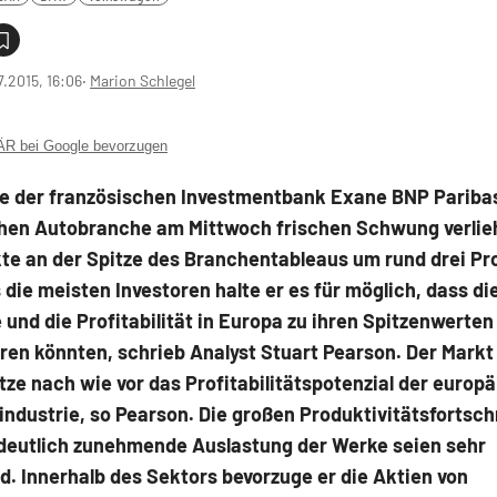
7.2015, 16:06
‧
Marion Schlegel
 bei Google bevorzugen
ie der französischen Investmentbank Exane BNP Paribas
hen Autobranche am Mittwoch frischen Schwung verlieh
te an der Spitze des Branchentableaus um rund drei Pro
 die meisten Investoren halte er es für möglich, dass di
und die Profitabilität in Europa zu ihren Spitzenwerten
en könnten, schrieb Analyst Stuart Pearson. Der Markt
ze nach wie vor das Profitabilitätspotenzial der europ
ndustrie, so Pearson. Die großen Produktivitätsfortsch
 deutlich zunehmende Auslastung der Werke seien sehr
. Innerhalb des Sektors bevorzuge er die Aktien von