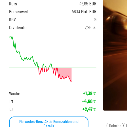
Kurs
46,95
EUR
Börsenwert
46,13 Mrd. EUR
KGV
9
Dividende
7,26 %
Woche
+1,39
%
1M
+4,60
%
1J
+2,47
%
Mercedes-Benz Aktie Kennzahlen und
Daimler
Details