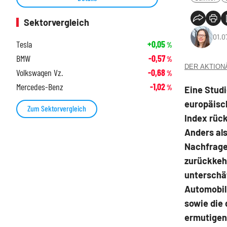
Sektorvergleich
01.0
Tesla
+0,05
%
BMW
-0,57
%
DER AKTIONÄR
Volkswagen Vz.
-0,68
%
Mercedes-Benz
-1,02
%
Eine Stud
europäisc
Zum Sektorvergleich
Index rück
Anders als
Nachfrage 
zurückkehr
unterschät
Automobili
sowie die
ermutigend