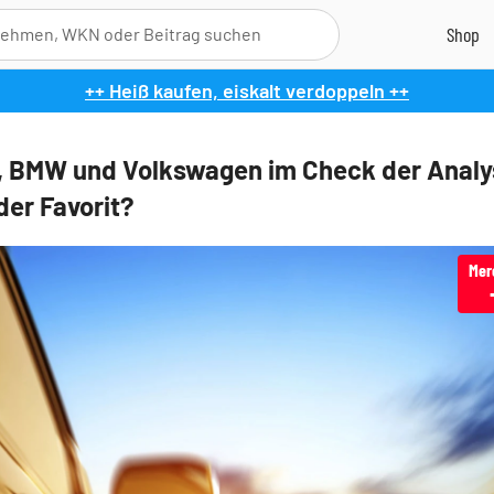
++ Heiß kaufen, eiskalt verdoppeln ++
, BMW und Volkswagen im Check der Analy
der Favorit?
Mer