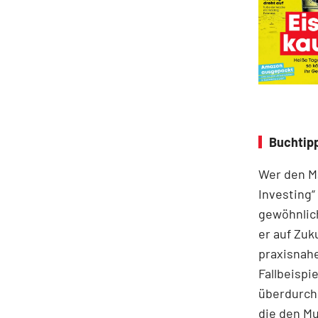
Buchtipp
Wer den Ma
Investing“
gewöhnlich
er auf Zuk
praxisnahe
Fallbeispie
überdurchs
die den M