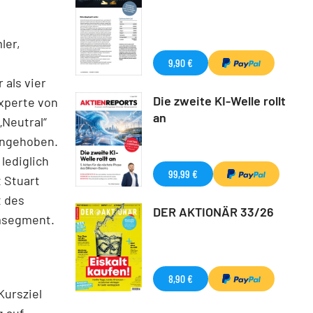
ler,
9,90 €
als vier
Die zweite KI-Welle rollt
Experte von
an
„Neutral“
 angehoben.
lediglich
99,99 €
 Stuart
t des
DER AKTIONÄR 33/26
msegment.
8,90 €
Kursziel