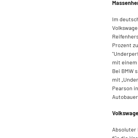
Massenher
Im deutsch
Volkswage
Reifenhers
Prozent zu
"Underperf
mit einem 
Bei BMW si
mit „Under
Pearson in
Autobauer
Volkswage
Absoluter 