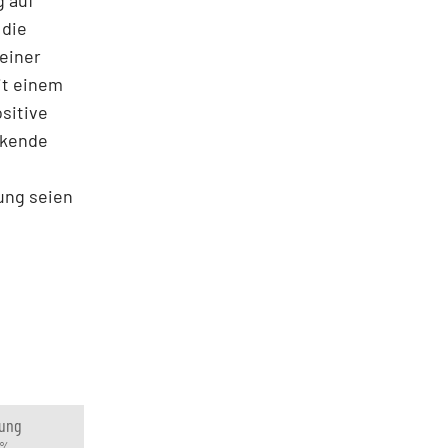
g auf
 die
 einer
it einem
sitive
nkende
ung seien
ung
 %