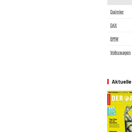
Daimler
DAX
BMW
Volkswagen
Aktuell