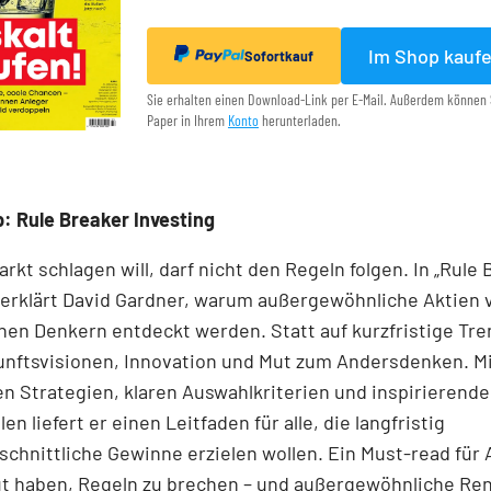
Im Shop kauf
Sofortkauf
Sie erhalten einen Download-Link per E-Mail. Außerdem können 
Paper in Ihrem
Konto
herunterladen.
: Rule Breaker Investing
rkt schlagen will, darf nicht den Regeln folgen. In „Rule
 erklärt David Gardner, warum außergewöhnliche Aktien 
en Denkern entdeckt werden. Statt auf kurzfristige Tre
unftsvisionen, Innovation und Mut zum Andersdenken. M
n Strategien, klaren Auswahlkriterien und inspirierend
len liefert er einen Leit­faden für alle, die langfristig
chnittliche Gewinne erzielen wollen. Ein Must-read für 
ut haben, Regeln zu brechen – und außergewöhnliche Re