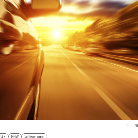
Foto: B
DAX
BMW
Volkswagen