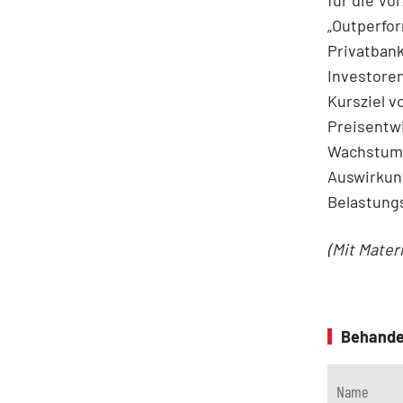
für die Vo
„Outperfor
Privatbank
Investoren
Kursziel v
Preisentwi
Wachstum 
Auswirkun
Belastungs
(Mit Mater
Behande
Name