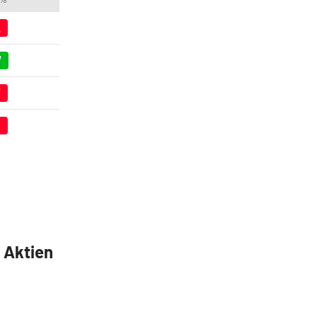
2
7
7
8
5 Aktien