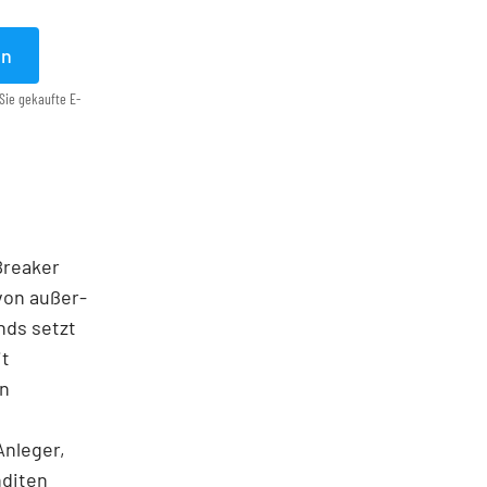
en
Sie gekaufte E-
 Breaker
von außer­
nds setzt
it
en
Anleger,
nditen