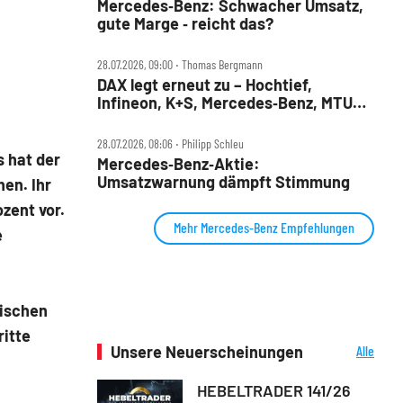
Mercedes‑Benz: Schwacher Umsatz,
gute Marge ‑ reicht das?
28.07.2026, 09:00 ‧ Thomas Bergmann
DAX legt erneut zu – Hochtief,
Infineon, K+S, Mercedes‑Benz, MTU
und Teamviewer im Check
28.07.2026, 08:06 ‧ Philipp Schleu
 hat der
Mercedes‑Benz‑Aktie:
Umsatzwarnung dämpft Stimmung
en. Ihr
zent vor.
Mehr Mercedes-Benz Empfehlungen
e
äischen
ritte
Unsere Neuerscheinungen
Alle
Neuerscheinungen
HEBELTRADER 141/26