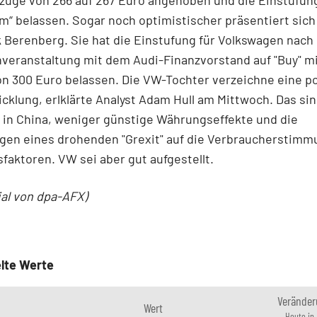
rzüge von 266 auf 267 Euro angehoben und die Einstufun
m“ belassen. Sogar noch optimistischer präsentiert sich
 Berenberg. Sie hat die Einstufung für Volkswagen nach
veranstaltung mit dem Audi-Finanzvorstand auf "Buy" m
on 300 Euro belassen. Die VW-Tochter verzeichne eine po
cklung, erlklärte Analyst Adam Hull am Mittwoch. Das si
in China, weniger günstige Währungseffekte und die
gen eines drohenden "Grexit" auf die Verbraucherstimm
faktoren. VW sei aber gut aufgestellt.
ial von dpa-AFX)
lte Werte
Veränder
Wert
Heute in