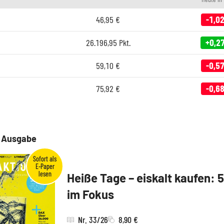
46,95
€
-1,0
26.196,95
Pkt.
+0,2
59,10
€
-0,5
75,92
€
-0,6
e Ausgabe
Heiße Tage – eiskalt kaufen: 
im Fokus
Nr. 33/26
8,90 €