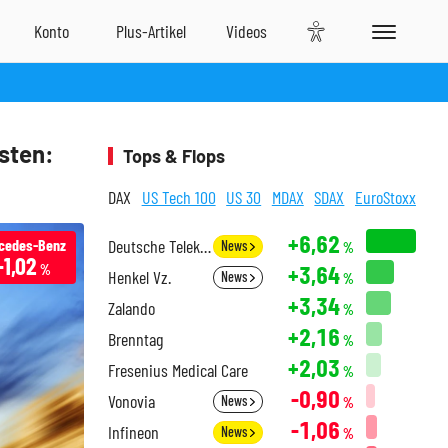
sten:
Tops & Flops
DAX
US Tech 100
US 30
MDAX
SDAX
EuroStoxx
+6,62
cedes-Benz
Deutsche Telekom
News
%
-1,02
+3,64
%
Henkel Vz.
News
%
+3,34
Zalando
%
+2,16
Brenntag
%
+2,03
Fresenius Medical Care
%
-0,90
Vonovia
News
%
-1,06
Infineon
News
%