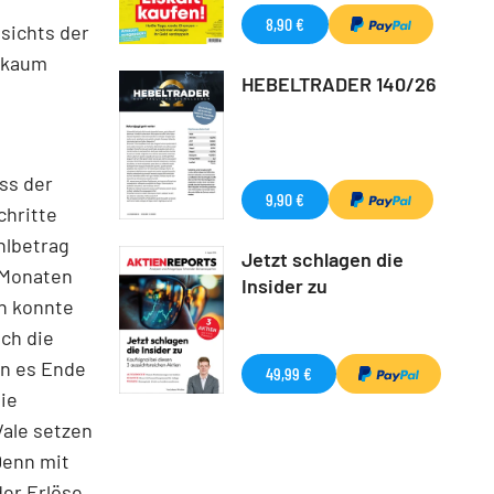
8,90 €
sichts der
l kaum
HEBELTRADER 140/26
ss der
9,90 €
chritte
hlbetrag
Jetzt schlagen die
n Monaten
Insider zu
en konnte
ich die
en es Ende
49,99 €
die
Vale setzen
Denn mit
er Erlöse.