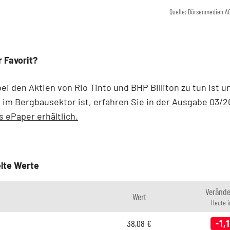
Quelle: Börsenmedien A
r Favorit?
bei den Aktien von Rio Tinto und BHP Billiton zu tun ist u
 im Bergbausektor ist,
erfahren Sie in der Ausgabe 03/20
 ePaper erhältlich.
lte Werte
Veränd
Wert
Heute 
38,08
€
-1,