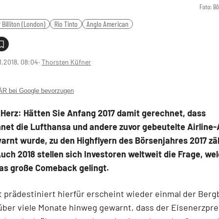
Foto: B
 Billiton (London)
Rio Tinto
Anglo American
1.2018, 08:04
‧
Thorsten Küfner
 bei Google bevorzugen
 Herz: Hätten Sie Anfang 2017 damit gerechnet, dass
et die Lufthansa und andere zuvor gebeutelte Airline-A
arnt wurde, zu den Highflyern des Börsenjahres 2017 zä
ch 2018 stellen sich Investoren weltweit die Frage, we
as große Comeback gelingt.
 prädestiniert hierfür erscheint wieder einmal der Berg
ber viele Monate hinweg gewarnt, dass der Eisenerzprei