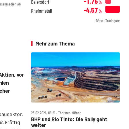
-1,76
Beiersdorf
%
örsenmedien AG
-4,57
Rheinmetall
%
Börse: Tradegate
Mehr zum Thema
ktien, vor
hlen
lcher
23.02.2026, 08:21 ‧ Thorsten Küfner
bausektor.
BHP und Rio Tinto: Die Rally geht
s kräftig
weiter