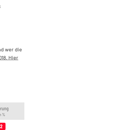
G
nd wer die
18. Hier
erung
in %
12