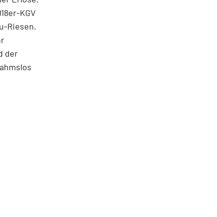
018er-KGV
au-Riesen.
hr
d der
nahmslos