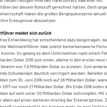
r neuen riesigen Mine des Marktführers Vale eher mit
täten bei diesem Rohstoff gerechnet hatten. Doch ange
eltwirtschaft haben die großen Bergbaukonzerne aktuel
 ihre Erzeugnisse abzusetzen.
tführer meldet sich zurück
tive Entwicklung hat entscheidend dazu beigetragen, da
sche Weltmarktführer Vale zuletzt bemerkenswerte Forts
 konnte. So gelang es dem Unternehmen nach einem Fe
lliarden Dollar 2015 zum einen, alleine in den ersten neu
 Gewinn von 7,6 Milliarden Dollar zu erzielen. Zum ander
nde Schuldenlast deutlich verringert werden: Beliefen s
den zum 30. Juni 2016 noch auf 28 Milliarden Dollar, war
2017 nur noch 21 Milliarden Dollar. Bis Ende 2018 sollen 
den auf weit unter 20 Milliarden Dollar schrumpfen. Mit 
r allem auf einen weiteren Anstieg der Eisenerzpreise. 
stoff erwirtschaftet der Konzern mehr als zwei Drittel d