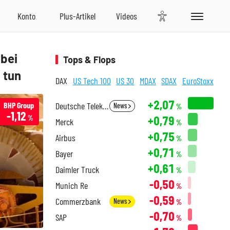
 bei
Tops & Flops
 tun
DAX
US Tech 100
US 30
MDAX
SDAX
EuroStoxx
+2,07
BHP Group
Deutsche Telekom
News
%
-1,12
+0,79
%
Merck
%
+0,75
Airbus
%
+0,71
Bayer
%
+0,61
Daimler Truck
%
-0,50
Munich Re
%
-0,59
Commerzbank
News
%
-0,70
SAP
%