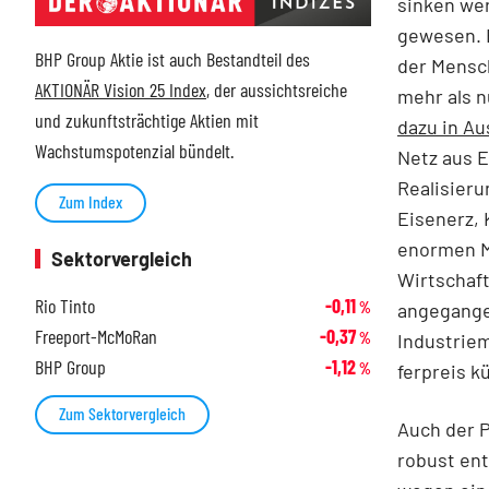
sinken wer
gewesen. E
BHP Group Aktie ist auch Bestandteil des
der Mensch
AKTIONÄR Vision 25 Index
, der aussichtsreiche
mehr als n
und zukunftsträchtige Aktien mit
dazu in Au
Wachstumspotenzial bündelt.
Netz aus E
Realisieru
Zum Index
Eisenerz, 
enormen M
Sektorvergleich
Wirtschaft
Rio Tinto
-0,11
angegangen
%
Freeport-McMoRan
-0,37
Industriem
%
BHP Group
-1,12
ferpreis k
%
Zum Sektorvergleich
Auch der P
robust ent