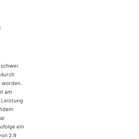
G
t schwer
 durch
t worden.
nt am
 Leistung
achdem
lar
ufolge ein
von 2,9