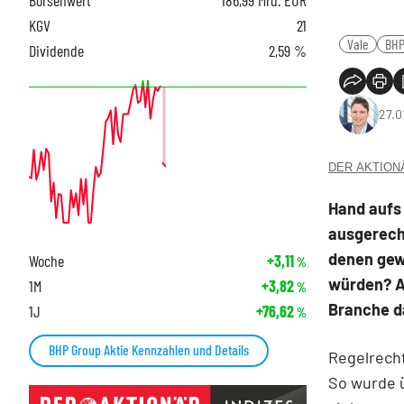
KGV
21
Vale
BHP
Dividende
2,59 %
27.0
DER AKTIONÄR
Hand aufs
ausgerechn
denen gew
Woche
+3,11
%
würden? Au
1M
+3,82
%
Branche d
1J
+76,62
%
BHP Group Aktie Kennzahlen und Details
Regelrecht
So wurde ü