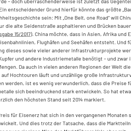
de – doch überraschenderweise ist zuletzt das Gegenteil
in entscheidender Grund hierfür könnte das größte „Ba
heitsgeschichte sein: Mit „One Belt, one Road“ will Chi
ur die alte Seidenstraße asphaltieren und Brücken bauen
sgabe 15/2017
). China möchte, dass in Asien, Afrika und 
isenbahnlinien, Flughäfen und Seehäfen entsteht. Und fü
ng dieses sowie vieler anderer Infrastrukturprojekte we
Kupfer und andere Industriemetalle benötigt – und zwar i
engen. Da auch in vielen anderen Regionen der Welt die
 auf Hochtouren läuft und unzählige große Infrastruktu
 werden, ist es wenig verwunderlich, dass die Preise fü
etalle sich beeindruckend stark entwickeln. So hat etwa
ürzlich den höchsten Stand seit 2014 markiert.
reis für Eisenerz hat sich in den vergangenen Monaten 
wickelt. Und dies trotz der Tatsache, dass die Markttei