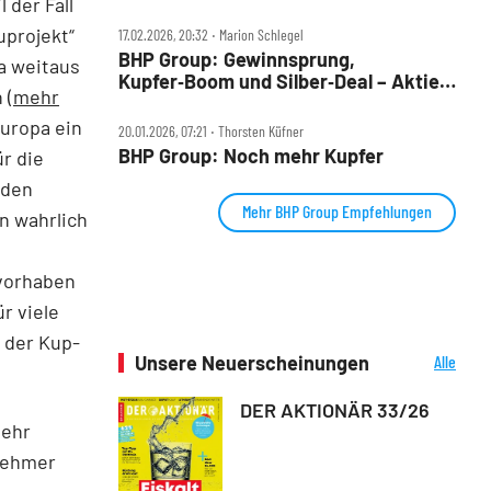
 der Fall
uprojekt“
17.02.2026, 20:32 ‧ Marion Schlegel
BHP Group: Gewinnsprung,
na weitaus
Kupfer‑Boom und Silber‑Deal – Aktie
 (
mehr
legt erneut zu
Europa ein
20.01.2026, 07:21 ‧ Thorsten Küfner
BHP Group: Noch mehr Kupfer
r die
rden
Mehr BHP Group Empfehlungen
n wahrlich
rvorhaben
r viele
 der Kup­
Unsere Neuerscheinungen
Alle
Neuerscheinungen
DER AKTIONÄR 33/26
sehr
lnehmer