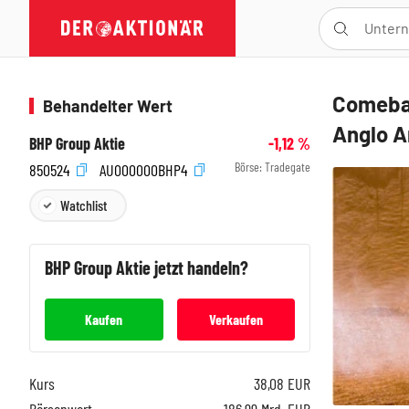
Comebac
Behandelter Wert
Anglo Am
BHP Group Aktie
-1,12
%
Börse:
Tradegate
850524
AU000000BHP4
Watchlist
BHP Group
Aktie jetzt handeln?
Kaufen
Verkaufen
Kurs
38,08
EUR
Börsenwert
186,99 Mrd. EUR