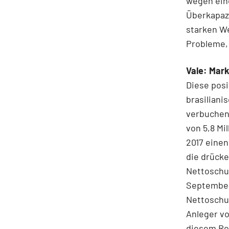
wegen eine
Überkapazi
starken W
Probleme,
Vale: Mark
Diese posi
brasiliani
verbuchen
von 5,8 Mi
2017 einen
die drücke
Nettoschul
September 
Nettoschul
Anleger vo
diesem Roh