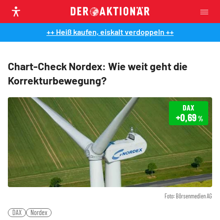
++ Heiß kaufen, eiskalt verdoppeln ++
Chart-Check Nordex: Wie weit geht die
Korrekturbewegung?
DAX
+0,69
%
Foto: Börsenmedien AG
DAX
Nordex