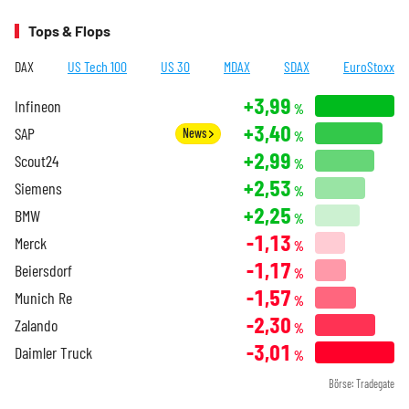
Tops & Flops
DAX
US Tech 100
US 30
MDAX
SDAX
EuroStoxx
+3,99
Infineon
%
+3,40
SAP
News
%
+2,99
Scout24
%
+2,53
Siemens
%
+2,25
BMW
%
-1,13
Merck
%
-1,17
Beiersdorf
%
-1,57
Munich Re
%
-2,30
Zalando
%
-3,01
Daimler Truck
%
Börse: Tradegate