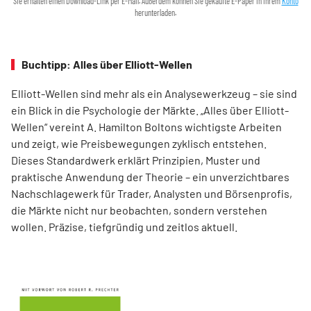
Sie erhalten einen Download-Link per E-Mail. Außerdem können Sie gekaufte E-Paper in Ihrem
Konto
herunterladen.
Buchtipp: Alles über Elliott-Wellen
Elliott-Wellen sind mehr als ein Analysewerkzeug – sie sind
ein Blick in die Psychologie der Märkte. „Alles über Elliott-
Wellen“ vereint A. Hamilton Boltons wichtigste Arbeiten
und zeigt, wie Preisbewegungen zyklisch entstehen.
Dieses Standardwerk erklärt Prinzipien, Muster und
praktische Anwendung der Theorie – ein unverzichtbares
Nachschlagewerk für Trader, Analysten und Börsenprofis,
die Märkte nicht nur beobachten, sondern verstehen
wollen. Präzise, tiefgründig und zeitlos aktuell.