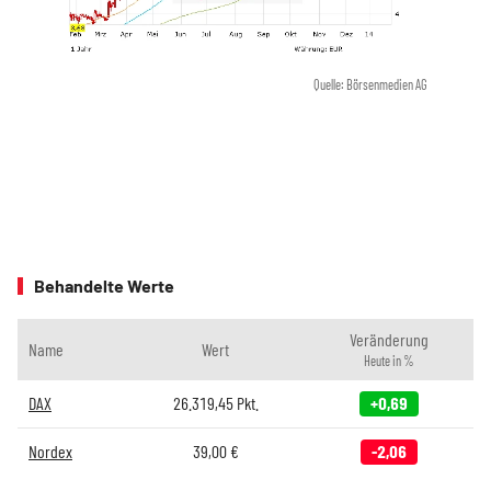
Quelle: Börsenmedien AG
Behandelte Werte
Veränderung
Name
Wert
Heute in %
DAX
26.319,45
Pkt.
+0,69
Nordex
39,00
€
-2,06