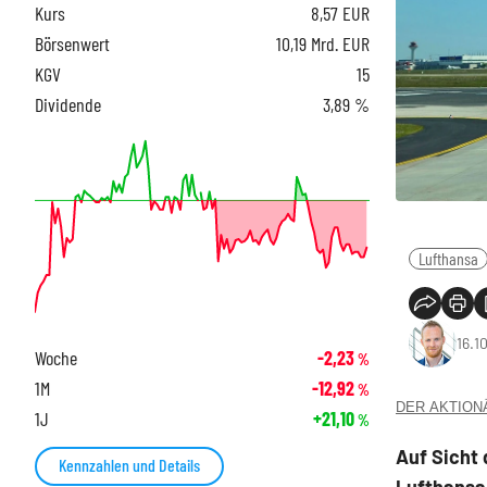
Kurs
8,57
EUR
Börsenwert
10,19 Mrd. EUR
KGV
15
Dividende
3,89 %
Lufthansa
16.1
Woche
-2,23
%
1M
-12,92
%
DER AKTIONÄR
1J
+21,10
%
Auf Sicht
Kennzahlen und Details
Lufthansa