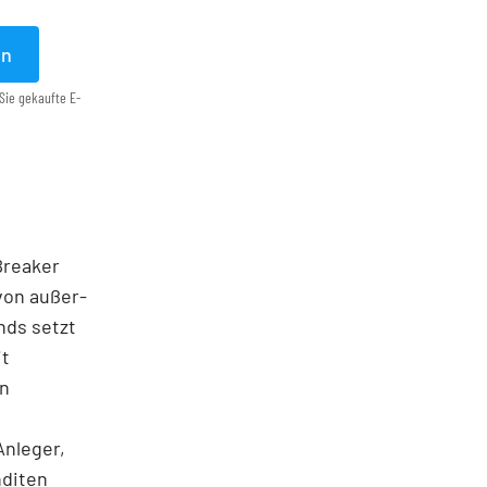
en
Sie gekaufte E-
 Breaker
von außer­
nds setzt
it
en
Anleger,
nditen