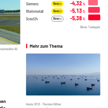
-4,32
Siemens
News
%
-5,13
Rheinmetall
News
%
-5,38
Scout24
News
%
Börse: Tradegate
Mehr zum Thema
örsenmedien AG
hen
Heute, 07:12 ‧ Thorsten Küfner
die