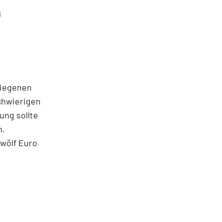
G
tiegenen
schwierigen
ng sollte
n.
zwölf Euro