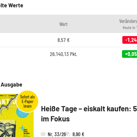
lte Werte
Veränder
Wert
Heute in
8,57
€
-1,24
26.140,13
Pkt.
+0,05
e Ausgabe
Heiße Tage – eiskalt kaufen: 
im Fokus
Nr. 33/26
8,90 €