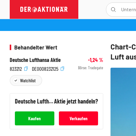
Chart-C
Behandelter Wert
Luft au
Deutsche Lufthansa Aktie
-1,24
%
Börse:
Tradegate
823212
DE0008232125
Watchlist
Deutsche Lufthansa
Aktie jetzt handeln?
Kaufen
Verkaufen