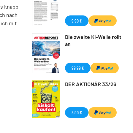
rs knapp
uch nach
9,90 €
ich mit
Die zweite KI-Welle rollt
an
99,99 €
DER AKTIONÄR 33/26
8,90 €