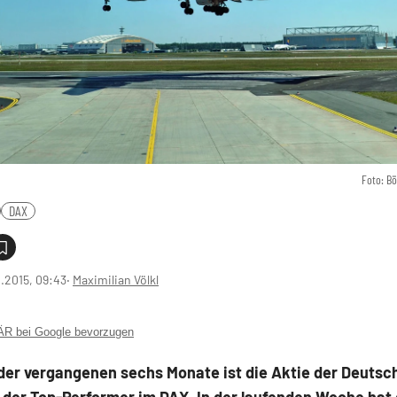
Foto: B
DAX
0.2015, 09:43
‧
Maximilian Völkl
 bei Google bevorzugen
 der vergangenen sechs Monate ist die Aktie der Deutsc
 der Top-Performer im DAX. In der laufenden Woche hat 