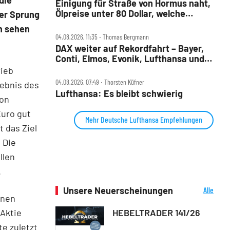
Einigung für Straße von Hormus naht,
Ölpreise unter 80 Dollar, welche
er Sprung
Aktien profitieren jetzt?
en sehen
04.08.2026, 11:35 ‧ Thomas Bergmann
DAX weiter auf Rekordfahrt – Bayer,
Conti, Elmos, Evonik, Lufthansa und
Nordex im Check
rieb
04.08.2026, 07:49 ‧ Thorsten Küfner
gebnis des
Lufthansa: Es bleibt schwierig
von
Euro gut
Mehr Deutsche Lufthansa Empfehlungen
 das Ziel
 Die
llen
.
Unsere Neuerscheinungen
Alle
enen
Neuerscheinungen
HEBELTRADER 141/26
 Aktie
te zuletzt