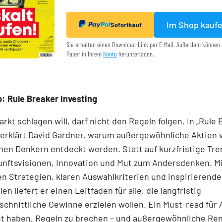
Im Shop kauf
Sofortkauf
Sie erhalten einen Download-Link per E-Mail. Außerdem können 
Paper in Ihrem
Konto
herunterladen.
: Rule Breaker Investing
rkt schlagen will, darf nicht den Regeln folgen. In „Rule
 erklärt David Gardner, warum außergewöhnliche Aktien 
en Denkern entdeckt werden. Statt auf kurzfristige Tre
unftsvisionen, Innovation und Mut zum Andersdenken. M
n Strategien, klaren Auswahlkriterien und inspirierend
len liefert er einen Leit­faden für alle, die langfristig
chnittliche Gewinne erzielen wollen. Ein Must-read für 
ut haben, Regeln zu brechen – und außergewöhnliche Re