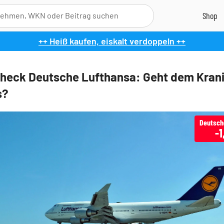
++ Heiß kaufen, eiskalt verdoppeln ++
heck Deutsche Lufthansa: Geht dem Krani
s?
-1