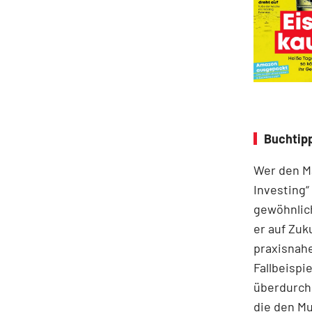
Buchtipp
Wer den Ma
Investing“
gewöhnlich
er auf Zuk
praxisnahe
Fallbeispie
überdurchs
die den M