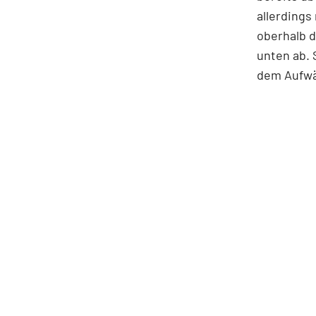
allerding
oberhalb d
unten ab. 
dem Aufwär