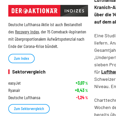
Kranich-A
über die 1
auf dem a
Deutsche Lufthansa Aktie ist auch Bestandteil
des
Recovery Index
, der 15 Comeback-Aspiranten
Eine Studi
mit überproportionalem Aufwärtspotenzial nach
liefern. A
Ende der Corona-Krise bündelt.
Gesamtjahr
„Underperf
Zum Index
sieben Pro
für
Luftha
Sektorvergleich
Schweizer 
easyJet
+3,07
%
Niveau. En
Ryanair
+0,43
%
Deutsche Lufthansa
-1,24
%
Charttechn
Wochen deu
Zum Sektorvergleich
bereits üb