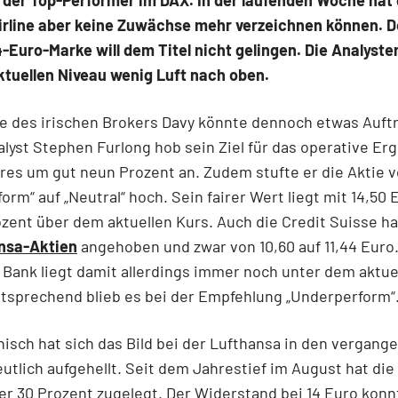
irline aber keine Zuwächse mehr verzeichnen können. D
4-Euro-Marke will dem Titel nicht gelingen. Die Analyst
ktuellen Niveau wenig Luft nach oben.
e des irischen Brokers Davy könnte dennoch etwas Auft
nalyst Stephen Furlong hob sein Ziel für das operative Er
es um gut neun Prozent an. Zudem stufte er die Aktie 
orm“ auf „Neutral“ hoch. Sein fairer Wert liegt mit 14,50 
zent über dem aktuellen Kurs. Auch die Credit Suisse hat
nsa-Aktien
angehoben und zwar von 10,60 auf 11,44 Euro.
Bank liegt damit allerdings immer noch unter dem aktue
tsprechend blieb es bei der Empfehlung „Underperform“
isch hat sich das Bild bei der Lufthansa in den vergang
tlich aufgehellt. Seit dem Jahrestief im August hat die
er 30 Prozent zugelegt. Der Widerstand bei 14 Euro konn