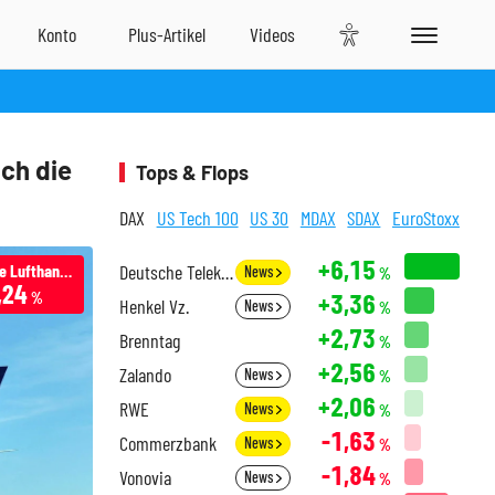
ch die
Tops & Flops
DAX
US Tech 100
US 30
MDAX
SDAX
EuroStoxx
+6,15
Deutsche Lufthansa
Deutsche Telekom
News
%
,24
+3,36
%
Henkel Vz.
News
%
+2,73
Brenntag
%
+2,56
Zalando
News
%
+2,06
RWE
News
%
-1,63
Commerzbank
News
%
-1,84
Vonovia
News
%