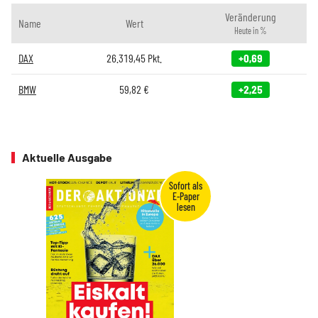
Veränderung
Name
Wert
Heute in %
DAX
26.319,45
Pkt.
+0,69
BMW
59,82
€
+2,25
Aktuelle Ausgabe