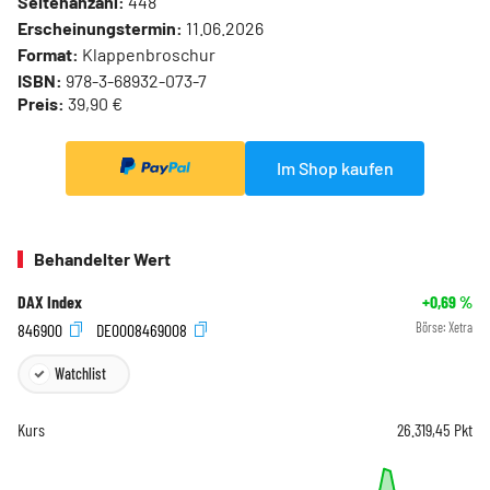
Seitenanzahl:
448
Erscheinungstermin:
11.06.2026
Format:
Klappenbroschur
ISBN:
978-3-68932-073-7
Preis:
39,90 €
Im Shop kaufen
Behandelter Wert
DAX Index
+0,69
%
846900
DE0008469008
Börse:
Xetra
Watchlist
Kurs
26.319,45
Pkt