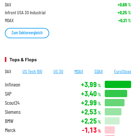
DAX
+0,69
%
Infront USA 30 Industrial
+0,25
%
MDAX
+0,21
%
Zum Sektorvergleich
Tops & Flops
DAX
US Tech 100
US 30
MDAX
SDAX
EuroStoxx
+3,99
Infineon
%
+3,40
SAP
%
+2,99
Scout24
%
+2,53
Siemens
%
+2,25
BMW
%
-1,13
Merck
%