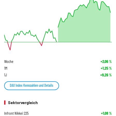
Woche
+2,06
%
1M
+1,25
%
1J
+9,26
%
DAX Index Kennzahlen und Details
Sektorvergleich
Infront Nikkei 225
+1,08
%