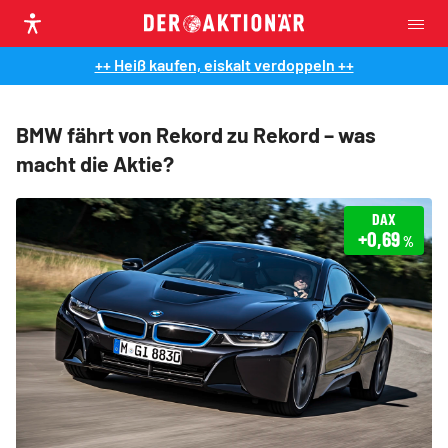
++ Heiß kaufen, eiskalt verdoppeln ++
BMW fährt von Rekord zu Rekord – was
macht die Aktie?
DAX
+0,69
%