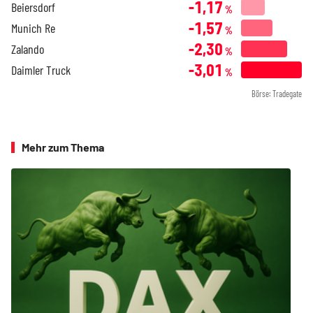
-1,17
Beiersdorf
%
-1,57
Munich Re
%
-2,30
Zalando
%
-3,01
Daimler Truck
%
Börse: Tradegate
Mehr zum Thema