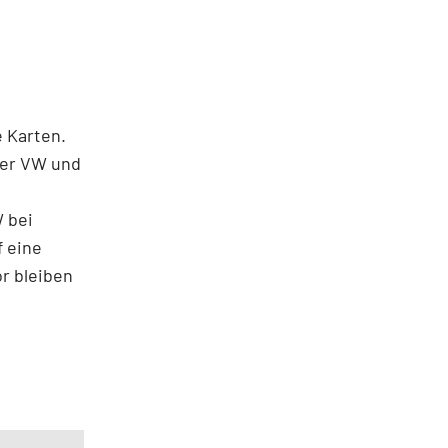
 Karten.
nter VW und
 bei
f eine
r bleiben