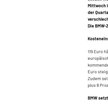
Mittwoch i
der Quarta
verschlec
Die BMW-Z
Kostenei
119 Euro h
europäisch
kommenden
Euro steig
Zudem sei 
plus 8 Pro
BMW setzt