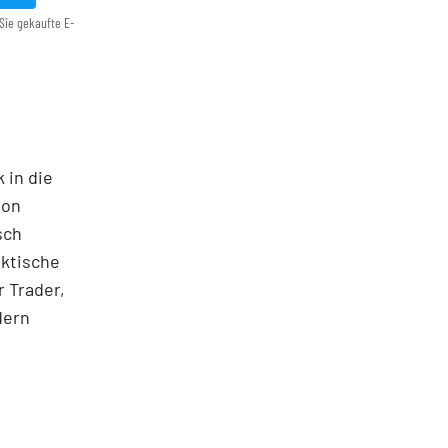
Sie gekaufte E-
 in die
ton
sch
aktische
 Trader,
dern