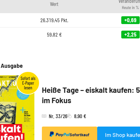
Veränderu
Wert
Heute in %
26.319,45
Pkt.
+0,69
59,82
€
+2,25
e Ausgabe
Heiße Tage – eiskalt kaufen: 
im Fokus
Nr. 33/26
8,90 €
Im Shop kauf
Sofortkauf