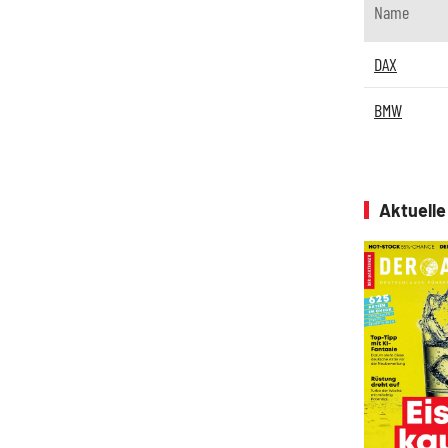
Name
DAX
BMW
Aktuell