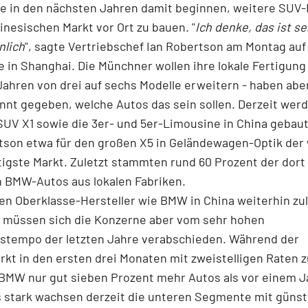
e in den nächsten Jahren damit beginnen, weitere SUV-
inesischen Markt vor Ort zu bauen. "
Ich denke, das ist se
nlich
", sagte Vertriebschef Ian Robertson am Montag auf
in Shanghai. Die Münchner wollen ihre lokale Fertigung
ahren von drei auf sechs Modelle erweitern - haben abe
nnt gegeben, welche Autos das sein sollen. Derzeit wer
V X1 sowie die 3er- und 5er-Limousine in China gebaut.
tson etwa für den großen X5 in Geländewagen-Optik der
igste Markt. Zuletzt stammten rund 60 Prozent der dort
n
BMW
-Autos aus lokalen Fabriken.
en Oberklasse-Hersteller wie
BMW
in China weiterhin zu
 müssen sich die Konzerne aber vom sehr hohen
tempo der letzten Jahre verabschieden. Während der
t in den ersten drei Monaten mit zweistelligen Raten z
BMW
nur gut sieben Prozent mehr Autos als vor einem J
 stark wachsen derzeit die unteren Segmente mit günst