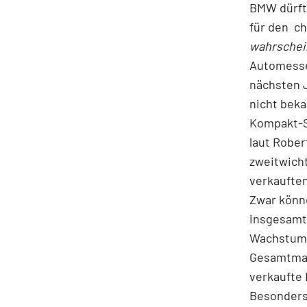
BMW
dürft
für den
ch
wahrschei
Automesse 
nächsten J
nicht beka
Kompakt-SU
laut Rober
zweitwicht
verkaufte
Zwar könn
insgesamt
Wachstums
Gesamtmark
verkaufte
Besonders