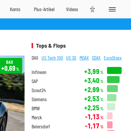
Tops & Flops
DAX
US Tech 100
US 30
MDAX
SDAX
EuroStoxx
DAX
+0,69
%
+3,99
Infineon
%
+3,40
SAP
%
+2,99
Scout24
%
+2,53
Siemens
%
+2,25
BMW
%
-1,13
Merck
%
-1,17
Beiersdorf
%