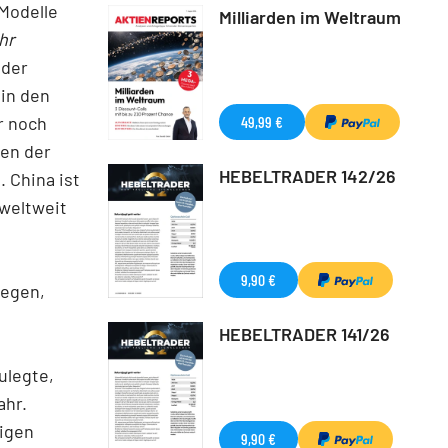
Modelle
Milliarden im Weltraum
hr
 der
 in den
49,99 €
r noch
den der
HEBELTRADER 142/26
 China ist
 weltweit
9,90 €
legen,
HEBELTRADER 141/26
ulegte,
ahr.
igen
9,90 €