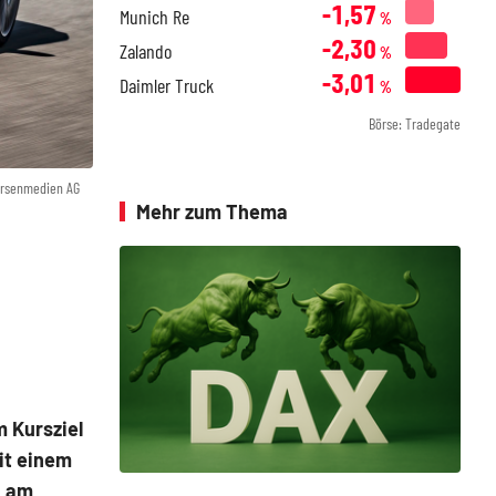
-1,57
Munich Re
%
-2,30
Zalando
%
-3,01
Daimler Truck
%
Börse: Tradegate
örsenmedien AG
Mehr zum Thema
m Kursziel
it einem
a am