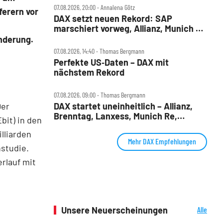
07.08.2026, 20:00 ‧ Annalena Götz
ferern vor
DAX setzt neuen Rekord: SAP
marschiert vorweg, Allianz, Munich Re
& Daimler Truck patzen
nderung.
07.08.2026, 14:40 ‧ Thomas Bergmann
Perfekte US‑Daten – DAX mit
nächstem Rekord
07.08.2026, 09:00 ‧ Thomas Bergmann
Der
DAX startet uneinheitlich – Allianz,
Brenntag, Lanxess, Munich Re,
bit) in den
Porsche SE, SUSS MicroTec im Check
lliarden
Mehr DAX Empfehlungen
nstudie.
rlauf mit
Unsere Neuerscheinungen
Alle
Neuerscheinungen