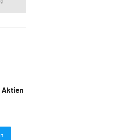
ng
5 Aktien
en