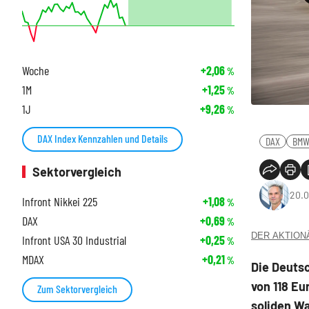
Woche
+2,06
%
1M
+1,25
%
1J
+9,26
%
DAX Index Kennzahlen und Details
DAX
BM
Sektorvergleich
20.0
Infront Nikkei 225
+1,08
%
DAX
+0,69
%
DER AKTIONÄR
Infront USA 30 Industrial
+0,25
%
MDAX
+0,21
%
Die Deutsc
von 118 E
Zum Sektorvergleich
soliden W