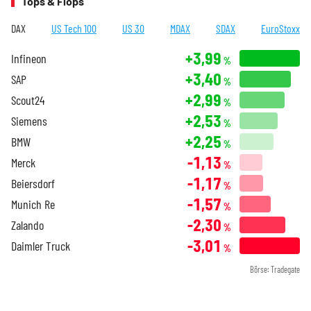
Tops & Flops
DAX
US Tech 100
US 30
MDAX
SDAX
EuroStoxx
+3,99
Infineon
%
+3,40
SAP
%
+2,99
Scout24
%
+2,53
Siemens
%
+2,25
BMW
%
-1,13
Merck
%
-1,17
Beiersdorf
%
-1,57
Munich Re
%
-2,30
Zalando
%
-3,01
Daimler Truck
%
Börse: Tradegate