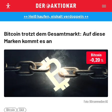
++ Heiß kaufen, eiskalt verdoppeln ++
Bitcoin trotzt dem Gesamtmarkt: Auf diese
Marken kommt es an
Bitcoin
-0,20
%
Foto: Börsenmedien AG
Bitcoin
DAX