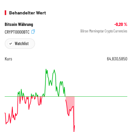
Behandelter Wert
Bitcoin Währung
-0,20
%
CRYPT0000BTC
Börse:
Morningstar Crypto Currencies
Watchlist
Kurs
64.830,5850