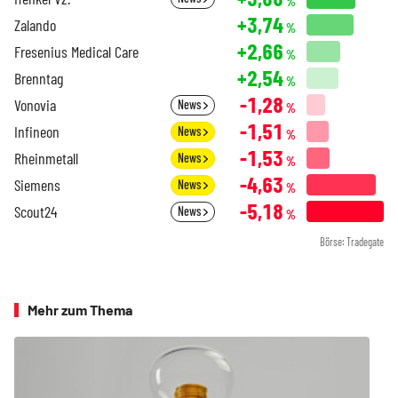
%
+3,74
Zalando
%
+2,66
Fresenius Medical Care
%
+2,54
Brenntag
%
-1,28
Vonovia
News
%
-1,51
Infineon
News
%
-1,53
Rheinmetall
News
%
-4,63
Siemens
News
%
-5,18
Scout24
News
%
Börse: Tradegate
Mehr zum Thema