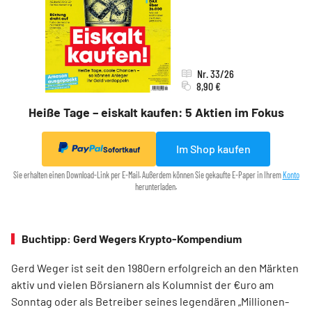
Nr. 33/26
8,90 €
Heiße Tage – eiskalt kaufen: 5 Aktien im Fokus
Im Shop kaufen
Sofortkauf
Sie erhalten einen Download-Link per E-Mail. Außerdem können Sie gekaufte E-Paper in Ihrem
Konto
herunterladen.
Buchtipp: Gerd Wegers Krypto-Kompendium
Gerd Weger ist seit den 1980ern erfolgreich an den Märkten
aktiv und vielen Börsianern als Kolumnist der €uro am
Sonntag oder als Betreiber seines legendären „Millionen­