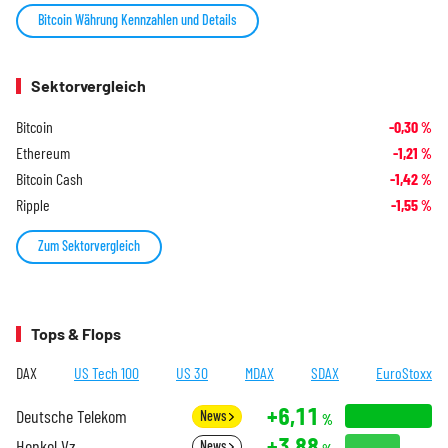
Bitcoin Währung Kennzahlen und Details
Sektorvergleich
Bitcoin
-0,30
%
Ethereum
-1,21
%
Bitcoin Cash
-1,42
%
Ripple
-1,55
%
Zum Sektorvergleich
Tops & Flops
DAX
US Tech 100
US 30
MDAX
SDAX
EuroStoxx
+6,11
Deutsche Telekom
News
%
+3,88
Henkel Vz.
News