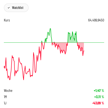
Watchlist
Kurs
64.499,9450
Woche
+1,47
%
1M
+3,11
%
1J
-43,09
%