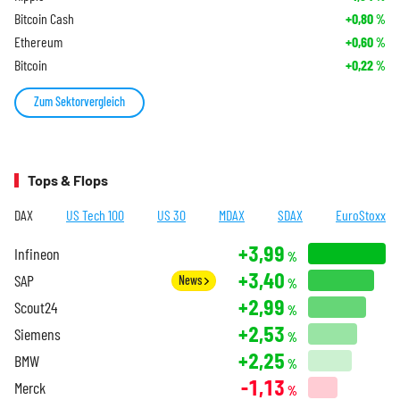
Bitcoin Cash
+0,80
%
Ethereum
+0,60
%
Bitcoin
+0,22
%
Zum Sektorvergleich
Tops & Flops
DAX
US Tech 100
US 30
MDAX
SDAX
EuroStoxx
+3,99
Infineon
%
+3,40
SAP
News
%
+2,99
Scout24
%
+2,53
Siemens
%
+2,25
BMW
%
-1,13
Merck
%