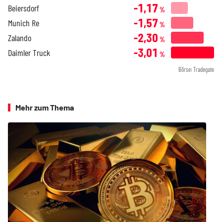
-1,17
Beiersdorf
%
-1,57
Munich Re
%
-2,30
Zalando
%
-3,01
Daimler Truck
%
Börse: Tradegate
Mehr zum Thema