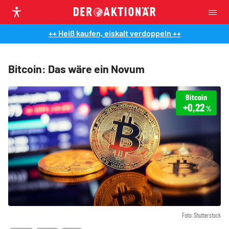
++ Heiß kaufen, eiskalt verdoppeln ++
Bitcoin: Das wäre ein Novum
Bitcoin
+0,22
%
Foto: Shutterstock