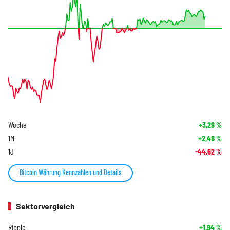
Woche
+3,29
%
1M
+2,48
%
1J
-44,62
%
Bitcoin Währung Kennzahlen und Details
Sektorvergleich
Ripple
+1,94
%