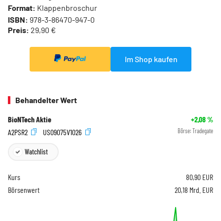
Format:
Klappenbroschur
ISBN:
978-3-86470-947-0
Preis:
29,90 €
Im Shop kaufen
Behandelter Wert
BioNTech Aktie
+2,08
%
A2PSR2
US09075V1026
Börse:
Tradegate
Watchlist
Kurs
80,90
EUR
Börsenwert
20,18 Mrd. EUR