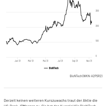
300
200
100
0
Jan '21
Mär '21
Mai '21
Jul '21
Sep '21
Nov '21
BioNTech
BioNTech
(WKN: A2PSR2)
Derzeit keinen weiteren Kurszuwachs traut der Aktie die
US-Bank JPMorgan zu. Sie hat das Kursziel für BioNTech