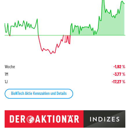
Woche
-1,92
%
1M
-3,77
%
1J
-17,27
%
BioNTech Aktie Kennzahlen und Details