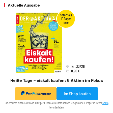
Aktuelle Ausgabe
Nr. 33/26
8,90 €
Heiße Tage – eiskalt kaufen: 5 Aktien im Fokus
Im Shop kaufen
Sofortkauf
Sie erhalten einen Download-Link per E-Mail. Außerdem können Sie gekaufte E-Paper in Ihrem
Konto
herunterladen.