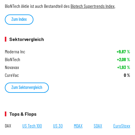
BioNTech Aktie ist auch Bestandteil des
Biotech Supertrends Index
.
Zum Index
Sektorvergleich
Moderna Inc
+9,87
%
BioNTech
+2,08
%
Novavax
+1,93
%
CureVac
0
%
Zum Sektorvergleich
Tops & Flops
DAX
US Tech 100
US 30
MDAX
SDAX
EuroStoxx