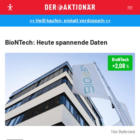
++ Heiß kaufen, eiskalt verdoppeln ++
BioNTech: Heute spannende Daten
BioNTech
+2,08
%
Foto: Shutterstock