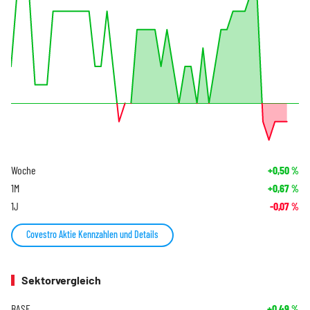
Woche
+0,50
%
1M
+0,67
%
1J
-0,07
%
Covestro Aktie Kennzahlen und Details
Sektorvergleich
BASF
+0,49
%