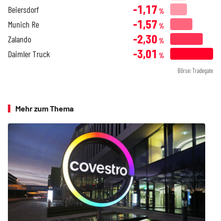
-1,17
Beiersdorf
%
-1,57
Munich Re
%
-2,30
Zalando
%
-3,01
Daimler Truck
%
Börse: Tradegate
Mehr zum Thema