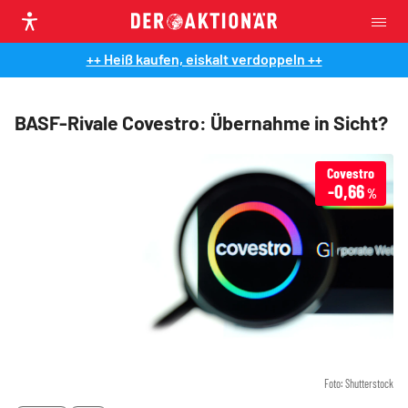
++ Heiß kaufen, eiskalt verdoppeln ++
BASF-Rivale Covestro: Übernahme in Sicht?
Covestro
-0,66
%
Foto: Shutterstock