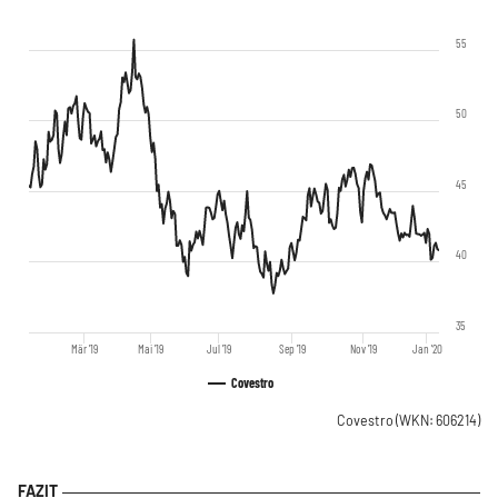
55
50
45
40
35
Mär '19
Mai '19
Jul '19
Sep '19
Nov '19
Jan '20
Covestro
Covestro
(WKN: 606214)