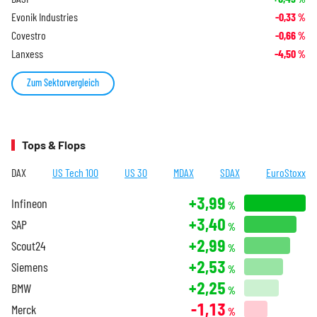
Evonik Industries
-0,33
%
Covestro
-0,66
%
Lanxess
-4,50
%
Zum Sektorvergleich
Tops & Flops
DAX
US Tech 100
US 30
MDAX
SDAX
EuroStoxx
+3,99
Infineon
%
+3,40
SAP
%
+2,99
Scout24
%
+2,53
Siemens
%
+2,25
BMW
%
-1,13
Merck
%