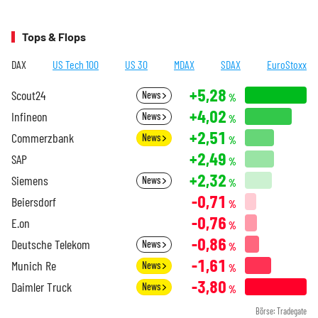
Tops & Flops
DAX
US Tech 100
US 30
MDAX
SDAX
EuroStoxx
+5,28
Scout24
News
%
+4,02
Infineon
News
%
+2,51
Commerzbank
News
%
+2,49
SAP
%
+2,32
Siemens
News
%
-0,71
Beiersdorf
%
-0,76
E.on
%
-0,86
Deutsche Telekom
News
%
-1,61
Munich Re
News
%
-3,80
Daimler Truck
News
%
Börse: Tradegate