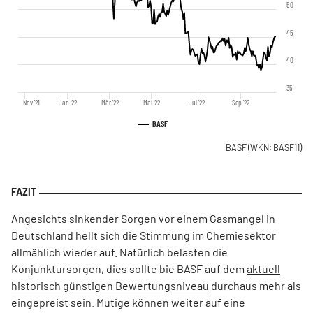
50
45
40
35
Nov '21
Jan '22
Mär '22
Mai '22
Jul '22
Sep '22
BASF
BASF
(WKN: BASF11)
Angesichts sinkender Sorgen vor einem Gasmangel in
Deutschland hellt sich die Stimmung im Chemiesektor
allmählich wieder auf. Natürlich belasten die
Konjunktursorgen, dies sollte bie BASF auf dem
aktuell
historisch günstigen Bewertungsniveau
durchaus mehr als
eingepreist sein. Mutige können weiter auf eine