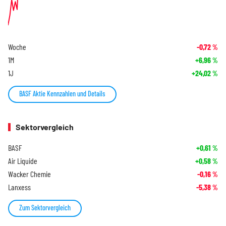
Woche
-0,72
%
1M
+6,96
%
1J
+24,02
%
BASF Aktie Kennzahlen und Details
Sektorvergleich
BASF
+0,61
%
Air Liquide
+0,58
%
Wacker Chemie
-0,16
%
Lanxess
-5,38
%
Zum Sektorvergleich