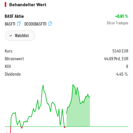
Behandelter Wert
BASF Aktie
+0,61
%
BASF11
DE000BASF111
Börse:
Tradegate
Watchlist
Kurs
51,40
EUR
Börsenwert
44,69 Mrd. EUR
KGV
8
Dividende
4,45 %