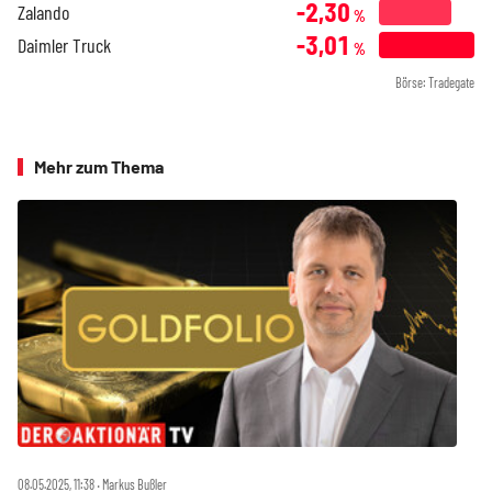
-2,30
Zalando
%
-3,01
Daimler Truck
%
Börse: Tradegate
Mehr zum Thema
08.05.2025, 11:38 ‧ Markus Bußler