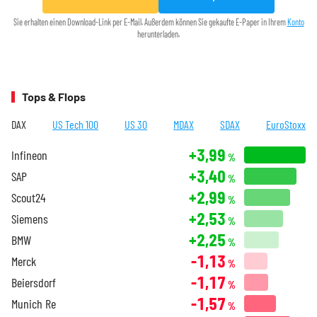
Sie erhalten einen Download-Link per E-Mail. Außerdem können Sie gekaufte E-Paper in Ihrem
Konto
herunterladen.
Tops & Flops
DAX
US Tech 100
US 30
MDAX
SDAX
EuroStoxx
+3,99
Infineon
%
+3,40
SAP
%
+2,99
Scout24
%
+2,53
Siemens
%
+2,25
BMW
%
-1,13
Merck
%
-1,17
Beiersdorf
%
-1,57
Munich Re
%