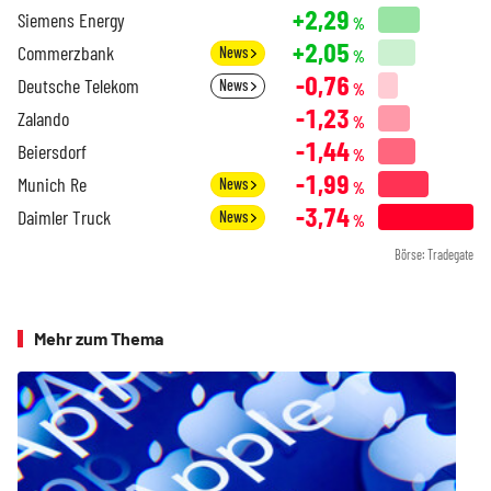
+2,29
Siemens Energy
%
+2,05
Commerzbank
News
%
-0,76
Deutsche Telekom
News
%
-1,23
Zalando
%
-1,44
Beiersdorf
%
-1,99
Munich Re
News
%
-3,74
Daimler Truck
News
%
Börse: Tradegate
Mehr zum Thema