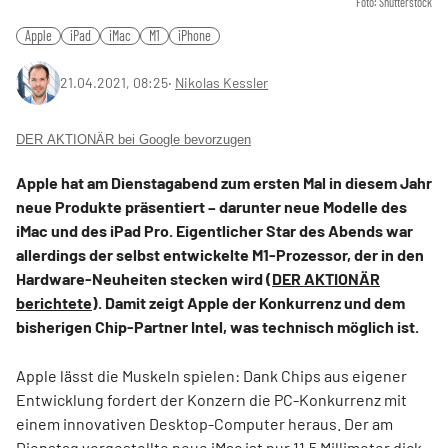
Foto: Shutterstock
Apple
iPad
iMac
M1
iPhone
21.04.2021, 08:25
‧
Nikolas Kessler
DER AKTIONÄR bei Google bevorzugen
Apple hat am Dienstagabend zum ersten Mal in diesem Jahr
neue Produkte präsentiert – darunter neue Modelle des
iMac und des iPad Pro. Eigentlicher Star des Abends war
allerdings der selbst entwickelte M1-Prozessor, der in den
Hardware-Neuheiten stecken wird (
DER AKTIONÄR
berichtete
). Damit zeigt Apple der Konkurrenz und dem
bisherigen Chip-Partner Intel, was technisch möglich ist.
Apple lässt die Muskeln spielen: Dank Chips aus eigener
Entwicklung fordert der Konzern die PC-Konkurrenz mit
einem innovativen Desktop-Computer heraus. Der am
Dienstag vorgestellte neue iMac ist nur 11,5 Millimeter dick -