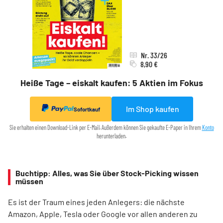
Nr. 33/26
8,90 €
Heiße Tage – eiskalt kaufen: 5 Aktien im Fokus
Im Shop kaufen
Sofortkauf
Sie erhalten einen Download-Link per E-Mail. Außerdem können Sie gekaufte E-Paper in Ihrem
Konto
herunterladen.
Buchtipp: Alles, was Sie über Stock-Picking wissen
müssen
Es ist der Traum eines jeden Anlegers: die nächste
Amazon, Apple, Tesla oder Google vor allen anderen zu