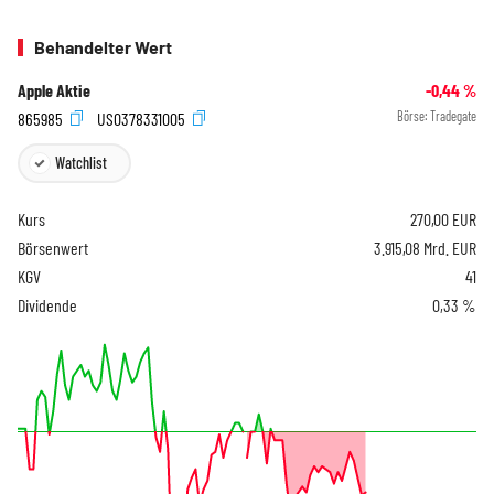
Behandelter Wert
Apple Aktie
-0,44
%
865985
US0378331005
Börse:
Tradegate
Watchlist
Kurs
270,00
EUR
Börsenwert
3.915,08 Mrd. EUR
KGV
41
Dividende
0,33 %