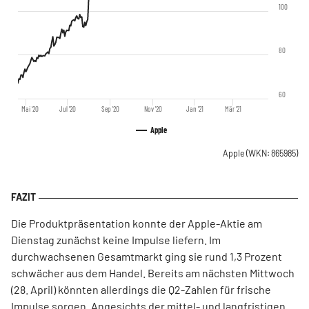
100
80
60
Mai '20
Jul '20
Sep '20
Nov '20
Jan '21
Mär '21
Apple
Apple
(WKN: 865985)
Die Produktpräsentation konnte der Apple-Aktie am
Dienstag zunächst keine Impulse liefern. Im
durchwachsenen Gesamtmarkt ging sie rund 1,3 Prozent
schwächer aus dem Handel. Bereits am nächsten Mittwoch
(28. April) könnten allerdings die Q2-Zahlen für frische
Impulse sorgen. Angesichts der mittel- und langfristigen