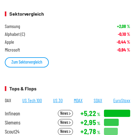
Sektorvergleich
Samsung
+2,08
%
Alphabet (C)
-0,10
%
Apple
-0,44
%
Microsoft
-0,94
%
Zum Sektorvergleich
Tops & Flops
DAX
US Tech 100
US 30
MDAX
SDAX
EuroStoxx
+5,22
Infineon
News
%
+2,95
Siemens
News
%
+2,78
Scout24
News
%