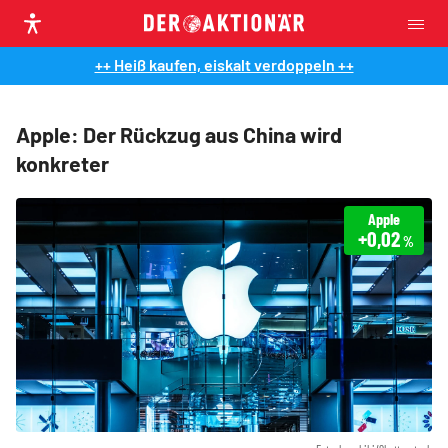
++ Heiß kaufen, eiskalt verdoppeln ++
Apple: Der Rückzug aus China wird
konkreter
Apple
+0,02
%