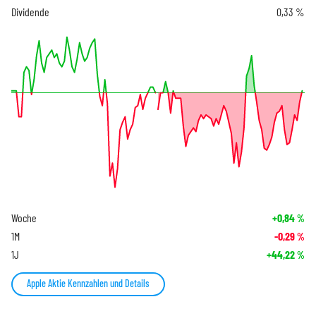
Dividende
0,33 %
Woche
+0,84
%
1M
-0,29
%
1J
+44,22
%
Apple Aktie Kennzahlen und Details