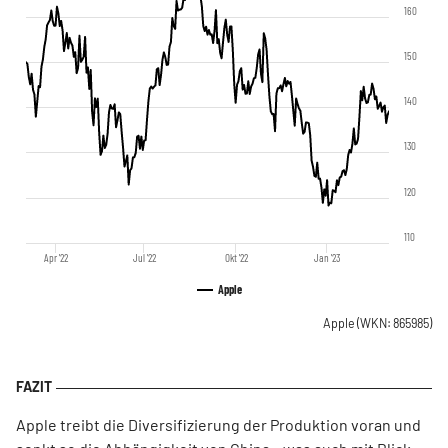
160
150
140
130
120
110
Apr '22
Jul '22
Okt '22
Jan '23
Apple
Apple
(WKN: 865985)
Apple treibt die Diversifizierung der Produktion voran und