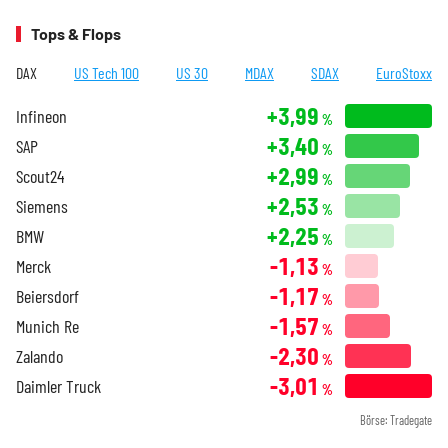
Tops & Flops
DAX
US Tech 100
US 30
MDAX
SDAX
EuroStoxx
+3,99
Infineon
%
+3,40
SAP
%
+2,99
Scout24
%
+2,53
Siemens
%
+2,25
BMW
%
-1,13
Merck
%
-1,17
Beiersdorf
%
-1,57
Munich Re
%
-2,30
Zalando
%
-3,01
Daimler Truck
%
Börse: Tradegate