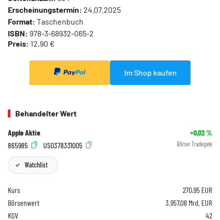
Erscheinungstermin:
24.07.2025
Format:
Taschenbuch
ISBN:
978-3-68932-065-2
Preis:
12,90 €
Im Shop kaufen
Behandelter Wert
Apple Aktie
+0,02
%
865985
US0378331005
Börse:
Tradegate
Watchlist
Kurs
270,95
EUR
Börsenwert
3.957,08 Mrd. EUR
KGV
42