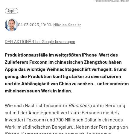
Foto: hanohiki/Shutterstock
Apple
04.03.2023, 10:00
‧
Nikolas Kessler
DER AKTIONÄR bei Google bevorzugen
Produktionsausfälle im weltgrößten iPhone-Wert des
Zulieferers Foxconn im chinesischen Zhengzhou haben
Apple das wichtige Weihnachtsgeschäft verhagelt. Grund
genug, die Produktion künftig stärker zu diversifizieren
und die Abhängigkeit von China zu senken – unter anderem
mit einem neuen Werk in Indien.
Wie nach Nachrichtenagentur
Bloomberg
unter Berufung
auf mit der Angelegenheit vertraute Personen meldet,
investiert Foxconn rund 700 Millionen Dollar in ein neues
Werk im südindischen Bengaluru. Neben der Fertigung von
iPhone-Komponenten seien dort auch Anlagen zur