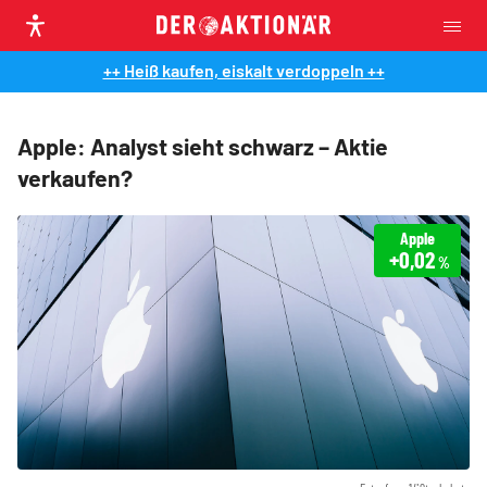
++ Heiß kaufen, eiskalt verdoppeln ++
Apple: Analyst sieht schwarz – Aktie
verkaufen?
Apple
+0,02
%