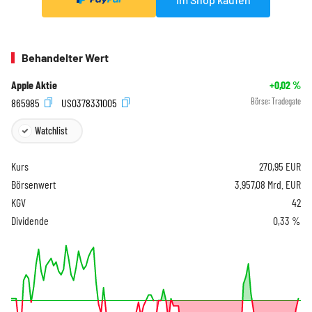
Behandelter Wert
Apple Aktie
+0,02
%
865985
US0378331005
Börse:
Tradegate
Watchlist
Kurs
270,95
EUR
Börsenwert
3.957,08 Mrd. EUR
KGV
42
Dividende
0,33 %