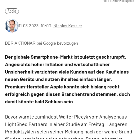
Foto: fazon1/iStockphoto
Apple
11.03.2023, 10:00
‧
Nikolas Kessler
DER AKTIONÄR bei Google bevorzugen
Der globale Smartphone-Markt ist zuletzt geschrumpft.
Angesichts hoher Inflation und wirtschaftlicher
Unsicherheit verzichten viele Kunden auf den Kauf eines
neuen Geräts und nutzen ihr altes einfach länger.
Premium-Hersteller Apple konnte sich bislang recht
erfolgreich gegen diesen Branchentrend stemmen, doch
damit könnte bald Schluss sein.
Davor warnte zumindest Walter Piecyk vom Analysehaus
LightShed Partners in einer Studie am Freitag. Längeren
Produktzyklen seien seiner Meinung nach der wahre Grund
für den vergleichsweise schwachen iPhone-Absatz im