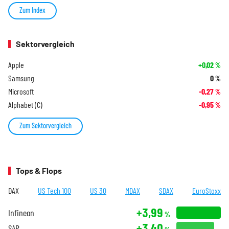
Zum Index
Sektorvergleich
Apple
+0,02
%
Samsung
0
%
Microsoft
-0,27
%
Alphabet (C)
-0,95
%
Zum Sektorvergleich
Tops & Flops
DAX
US Tech 100
US 30
MDAX
SDAX
EuroStoxx
+3,99
Infineon
%
+3,40
SAP