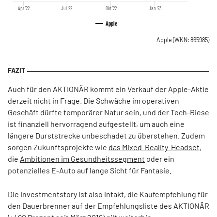
Apr '22
Jul '22
Okt '22
Jan '23
Apple
Apple
(WKN: 865985)
Auch für den AKTIONÄR kommt ein Verkauf der Apple-Aktie
derzeit nicht in Frage. Die Schwäche im operativen
Geschäft dürfte temporärer Natur sein, und der Tech-Riese
ist finanziell hervorragend aufgestellt, um auch eine
längere Durststrecke unbeschadet zu überstehen. Zudem
sorgen Zukunftsprojekte wie
das Mixed-Reality-Headset
,
die
Ambitionen im Gesundheitssegment
oder ein
potenzielles E-Auto auf lange Sicht für Fantasie.
Die Investmentstory ist also intakt, die Kaufempfehlung für
den Dauerbrenner auf der Empfehlungsliste des AKTIONÄR