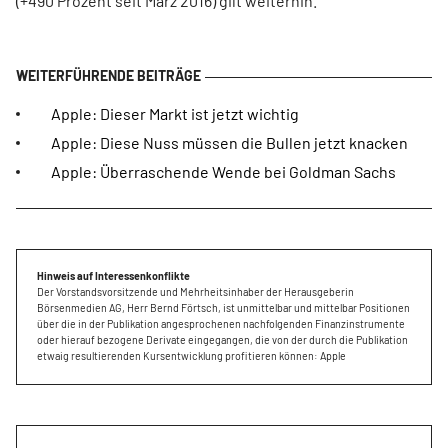
(+490 Prozent seit März 2016) gilt weiterhin.
Apple: Dieser Markt ist jetzt wichtig
Apple: Diese Nuss müssen die Bullen jetzt knacken
Apple: Überraschende Wende bei Goldman Sachs
Hinweis auf Interessenkonflikte
Der Vorstandsvorsitzende und Mehrheitsinhaber der Herausgeberin
Börsenmedien AG, Herr Bernd Förtsch, ist unmittelbar und mittelbar Positionen
über die in der Publikation angesprochenen nachfolgenden Finanzinstrumente
oder hierauf bezogene Derivate eingegangen, die von der durch die Publikation
etwaig resultierenden Kursentwicklung profitieren können: Apple