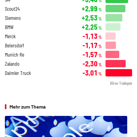
%
+2,99
Scout24
%
+2,53
Siemens
%
+2,25
BMW
%
-1,13
Merck
%
-1,17
Beiersdorf
%
-1,57
Munich Re
%
-2,30
Zalando
%
-3,01
Daimler Truck
%
Börse: Tradegate
Mehr zum Thema