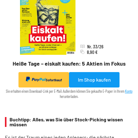
Nr. 33/26
8,90 €
Heiße Tage – eiskalt kaufen: 5 Aktien im Fokus
Im Shop kaufen
Sofortkauf
Sie erhalten einen Download-Link per E-Mail. Außerdem können Sie gekaufte E-Paper in Ihrem
Konto
herunterladen.
Buchtipp: Alles, was Sie über Stock-Picking wissen
müssen
Es ist der Traum eines jeden Anlegers: die nächste