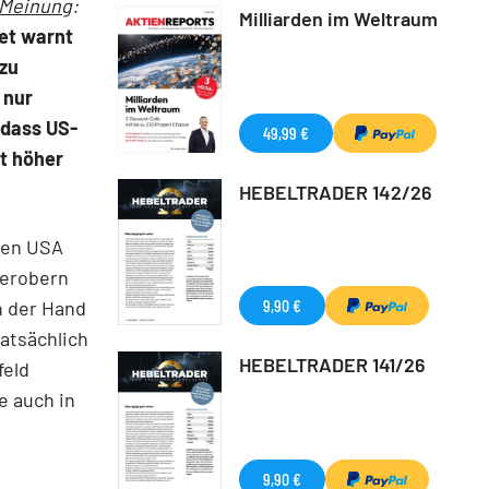
 Meinung
:
Milliarden im Weltraum
fet warnt
 zu
 nur
 dass US-
49,99 €
t höher
HEBELTRADER 142/26
den USA
 erobern
9,90 €
n der Hand
tatsächlich
HEBELTRADER 141/26
feld
e auch in
9,90 €