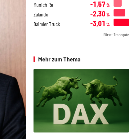
-1,57
Munich Re
%
-2,30
Zalando
%
-3,01
Daimler Truck
%
Börse: Tradegate
Mehr zum Thema