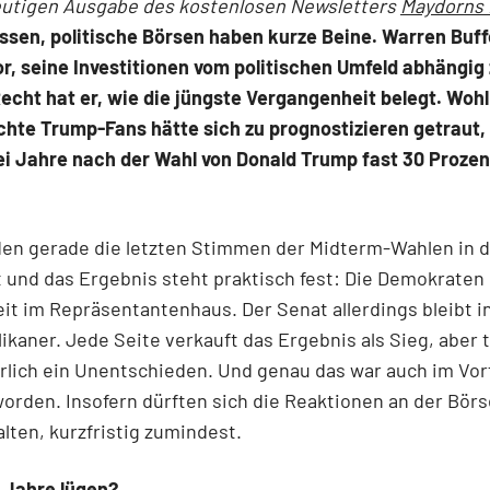
eutigen Ausgabe des kostenlosen Newsletters
Maydorns
issen, politische Börsen haben kurze Beine. Warren Buf
r, seine Investitionen vom politischen Umfeld abhängig
cht hat er, wie die jüngste Vergangenheit belegt. Wohl
chte Trump-Fans hätte sich zu prognostizieren getraut,
ei Jahre nach der Wahl von Donald Trump fast 30 Prozen
den gerade die letzten Stimmen der Midterm-Wahlen in 
 und das Ergebnis steht praktisch fest: Die Demokraten
it im Repräsentantenhaus. Der Senat allerdings bleibt i
ikaner. Jede Seite verkauft das Ergebnis als Sieg, aber 
ürlich ein Unentschieden. Und genau das war auch im Vor
orden. Insofern dürften sich die Reaktionen an der Börs
lten, kurzfristig zumindest.
 Jahre lügen?