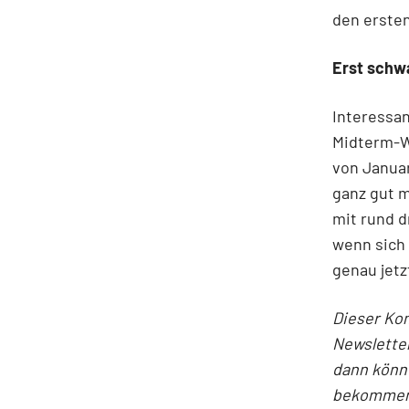
den ersten
Erst schw
Interessan
Midterm-W
von Januar
ganz gut m
mit rund d
wenn sich 
genau jetz
Dieser Ko
Newslette
dann könne
bekommen 