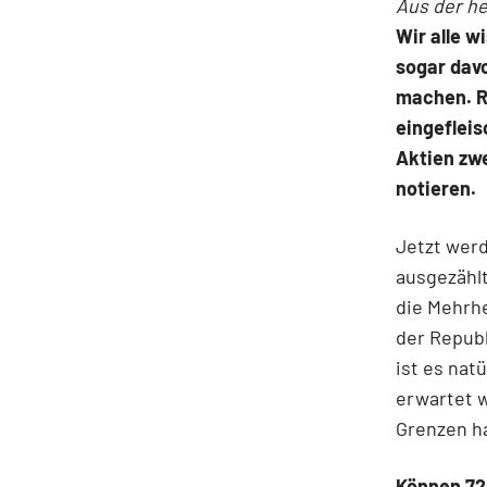
Aus der h
Wir alle w
sogar davo
machen. Re
eingefleis
Aktien zw
notieren.
Jetzt wer
ausgezählt
die Mehrhe
der Republ
ist es nat
erwartet w
Grenzen ha
Können 72