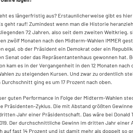
eht es längerfristig aus? Erstaunlicherweise gibt es hier
s geht rauf! Zumindest wenn man die Historie heranzieh
liegenden 72 Jahren, also seit dem zweiten Weltkrieg, s
 den zwölf Monaten nach den Midterm-Wahlen IMMER gest
 egal, ob der Präsident ein Demokrat oder ein Republi
en Senat oder das Repräsentantenhaus gewonnen hat. Be
on kam es in der Vergangenheit in den 12 Monaten nach 
ahlen zu steigenden Kursen. Und zwar zu ordentlich st
 Durchschnitt ging es um 17 Prozent nach oben.
ser guten Performance in Folge der Midterm-Wahlen ste
e Präsidenten-Zyklus. Die mit Abstand größten Gewinne 
ritten Jahr einer Präsidentschaft. Das wäre bei Donald 
019. Der durchschnittliche Gewinn im dritten Jahr einer
ch auf fast 14 Prozent und ist damit mehr als doppelt so g