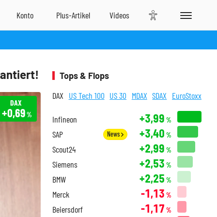
antiert!
Tops & Flops
DAX
US Tech 100
US 30
MDAX
SDAX
EuroStoxx
DAX
+0,69
%
+3,99
Infineon
%
+3,40
SAP
News
%
+2,99
Scout24
%
+2,53
Siemens
%
+2,25
BMW
%
-1,13
Merck
%
-1,17
Beiersdorf
%