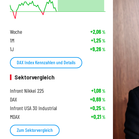
Woche
+2,06
%
1M
+1,25
%
1J
+9,26
%
DAX Index Kennzahlen und Details
Sektorvergleich
Infront Nikkei 225
+1,08
%
DAX
+0,69
%
Infront USA 30 Industrial
+0,25
%
MDAX
+0,21
%
Zum Sektorvergleich