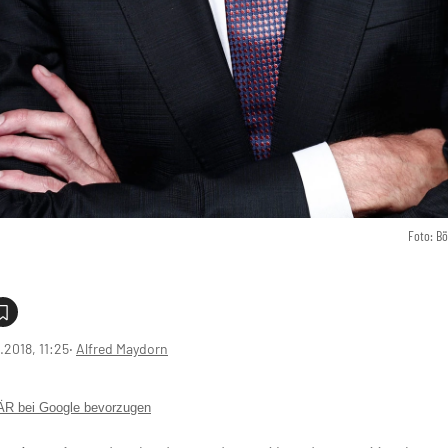
Foto: B
1.2018, 11:25
‧
Alfred Maydorn
 bei Google bevorzugen