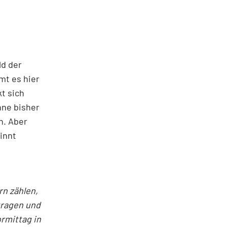
ld der
mt es hier
t sich
nne bisher
n. Aber
innt
rn zählen,
tragen und
rmittag in