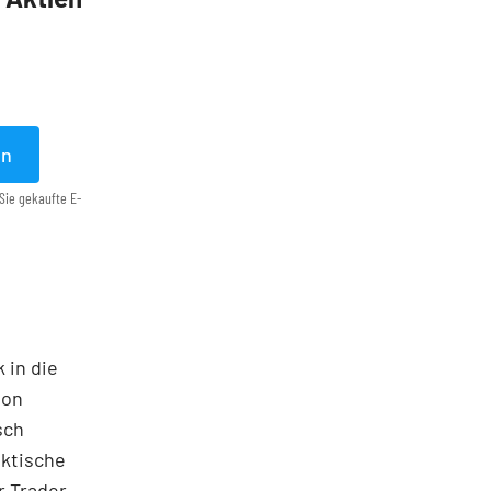
en
Sie gekaufte E-
 in die
ton
sch
aktische
 Trader,