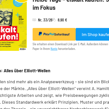
im Fokus
Nr. 33/26
8,90 €
Im Shop kauf
Sofortkauf
Sie erhalten einen Download-Link per E-Mail. Außerdem können 
Paper in Ihrem
Konto
herunterladen.
: Alles über Elliott-Wellen
llen sind mehr als ein Analysewerkzeug – sie sind ein Blick
e der Märkte. „Alles über Elliott-Wellen“ vereint A. Hamil
chtigste Arbeiten und zeigt, wie Preisbewegungen zykli
 Dieses Standardwerk erklärt Prinzipien, Muster und pr
 der Theorie – ein unverzichtbares Nachschlagewerk für