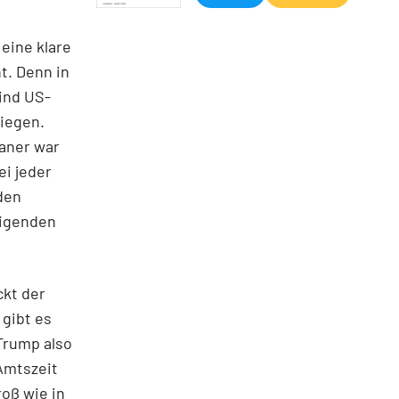
 eine klare
t. Denn in
ind US-
iegen.
kaner war
i jeder
den
eigenden
ckt der
gibt es
Trump also
 Amtszeit
roß wie in