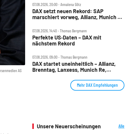
07.08.2026, 20:00 ‧ Annalena Götz
DAX setzt neuen Rekord: SAP
marschiert vorweg, Allianz, Munich Re
& Daimler Truck patzen
07.08.2026, 14:40 ‧ Thomas Bergmann
Perfekte US‑Daten – DAX mit
nächstem Rekord
07.08.2026, 09:00 ‧ Thomas Bergmann
DAX startet uneinheitlich – Allianz,
Brenntag, Lanxess, Munich Re,
örsenmedien AG
Porsche SE, SUSS MicroTec im Check
Mehr DAX Empfehlungen
Unsere Neuerscheinungen
Alle
Neuerscheinungen