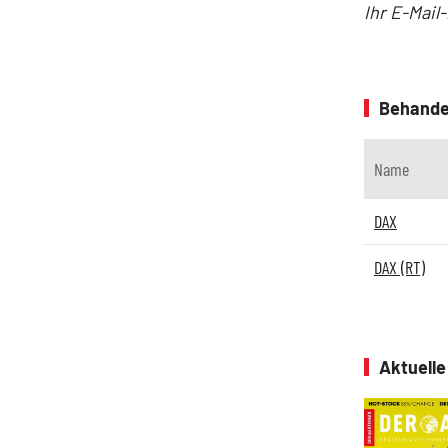
Ihr E-Mail
Behande
Name
DAX
DAX (RT)
Aktuell