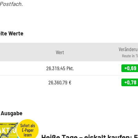
-Postfach.
lte Werte
Veränderu
Wert
Heute in 
26.319,45
Pkt.
+0,69
26.360,79
€
+0,78
e Ausgabe
Heiße Tage – eiskalt kaufen: 