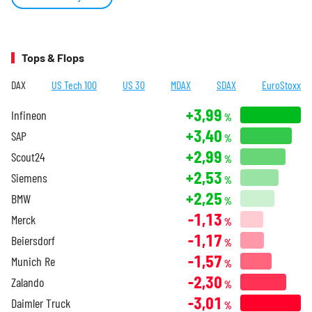
Tops & Flops
DAX
US Tech 100
US 30
MDAX
SDAX
EuroStoxx
+3,99
Infineon
%
+3,40
SAP
%
+2,99
Scout24
%
+2,53
Siemens
%
+2,25
BMW
%
-1,13
Merck
%
-1,17
Beiersdorf
%
-1,57
Munich Re
%
-2,30
Zalando
%
-3,01
Daimler Truck
%