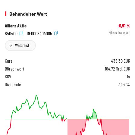
Behandelter Wert
Allianz Aktie
-0,91
%
840400
DE0008404005
Börse:
Tradegate
Watchlist
Kurs
435,30
EUR
Börsenwert
164,72 Mrd. EUR
KGV
14
Dividende
3,94 %