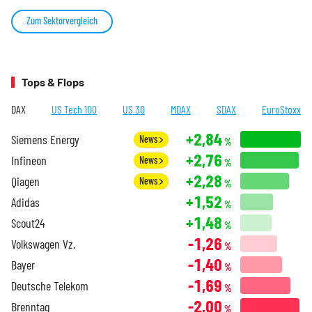
Zum Sektorvergleich
Tops & Flops
DAX
US Tech 100
US 30
MDAX
SDAX
EuroStoxx
+2,84
Siemens Energy
News
%
+2,76
Infineon
News
%
+2,28
Qiagen
News
%
+1,52
Adidas
%
+1,48
Scout24
%
-1,26
Volkswagen Vz.
%
-1,40
Bayer
%
-1,69
Deutsche Telekom
%
-2,00
Brenntag
%