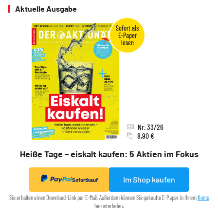
Aktuelle Ausgabe
Nr. 33/26
8,90 €
Heiße Tage – eiskalt kaufen: 5 Aktien im Fokus
Im Shop kaufen
Sofortkauf
Sie erhalten einen Download-Link per E-Mail. Außerdem können Sie gekaufte E-Paper in Ihrem
Konto
herunterladen.