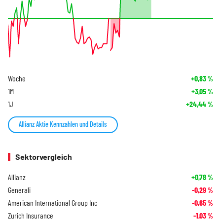
Woche
+0,83
%
1M
+3,05
%
1J
+24,44
%
Allianz Aktie Kennzahlen und Details
Sektorvergleich
Allianz
+0,78
%
Generali
-0,29
%
American International Group Inc
-0,65
%
Zurich Insurance
-1,03
%