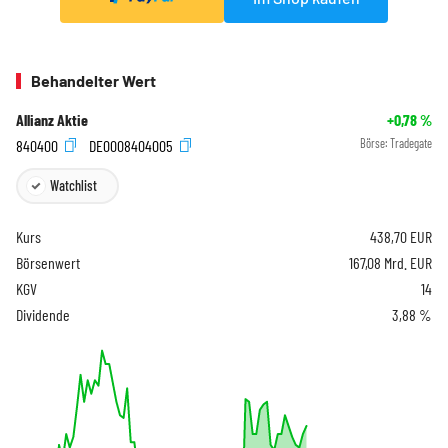
Behandelter Wert
Allianz Aktie
+0,78
%
840400
DE0008404005
Börse:
Tradegate
Watchlist
Kurs
438,70
EUR
Börsenwert
167,08 Mrd. EUR
KGV
14
Dividende
3,88 %