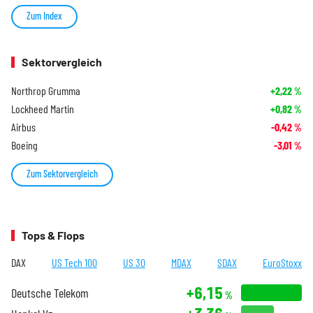
Zum Index
Sektorvergleich
Northrop Grumma
+2,22
%
Lockheed Martin
+0,82
%
Airbus
-0,42
%
Boeing
-3,01
%
Zum Sektorvergleich
Tops & Flops
DAX
US Tech 100
US 30
MDAX
SDAX
EuroStoxx
+6,15
Deutsche Telekom
%