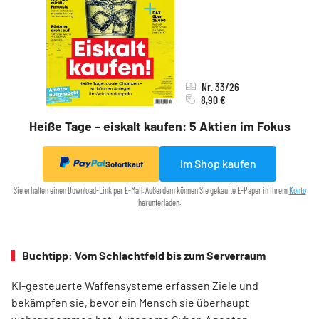
Nr. 33/26
8,90 €
Heiße Tage – eiskalt kaufen: 5 Aktien im Fokus
Im Shop kaufen
Sofortkauf
Sie erhalten einen Download-Link per E-Mail. Außerdem können Sie gekaufte E-Paper in Ihrem
Konto
herunterladen.
Buchtipp: Vom Schlachtfeld bis zum Serverraum
KI-gesteuerte Waffensysteme erfassen Ziele und
bekämpfen sie, bevor ein Mensch sie überhaupt