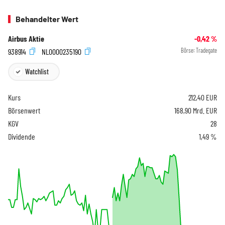
Behandelter Wert
Airbus Aktie
-0,42
%
938914
NL0000235190
Börse:
Tradegate
Watchlist
Kurs
212,40
EUR
Börsenwert
168,90 Mrd. EUR
KGV
28
Dividende
1,49 %