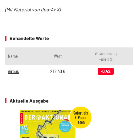
(Mit Material von dpa-AFX)
Behandelte Werte
Veränderung
Name
Wert
Heute in %
Airbus
212,40
€
-0,42
Aktuelle Ausgabe