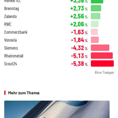
+3,36
Henkel Vz.
%
+2,73
Brenntag
%
+2,56
Zalando
%
+2,06
RWE
%
-1,63
Commerzbank
%
-1,84
Vonovia
%
-4,32
Siemens
%
-5,13
Rheinmetall
%
-5,38
Scout24
%
Börse: Tradegate
Mehr zum Thema