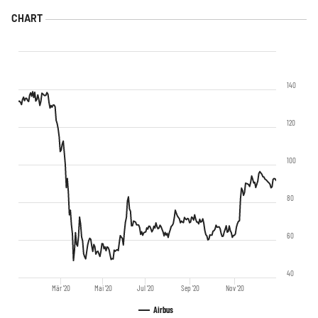
140
120
100
80
60
40
Mär '20
Mai '20
Jul '20
Sep '20
Nov '20
Airbus