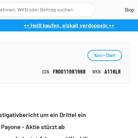
++ Heiß kaufen, eiskalt verdoppeln ++
Kurs + Chart
ISIN
FR0011981968
WKN
A116LR
igativbericht um ein Drittel ein
ayone - Aktie stürzt ab