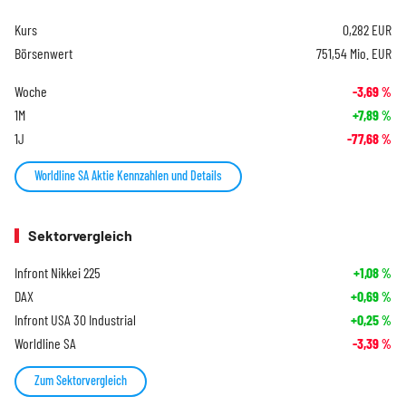
Kurs
0,282
EUR
Börsenwert
751,54 Mio. EUR
Woche
-3,69
%
1M
+7,89
%
1J
-77,68
%
Worldline SA Aktie Kennzahlen und Details
Sektorvergleich
Infront Nikkei 225
+1,08
%
DAX
+0,69
%
Infront USA 30 Industrial
+0,25
%
Worldline SA
-3,39
%
Zum Sektorvergleich