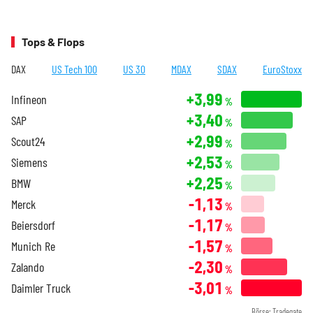
Tops & Flops
DAX
US Tech 100
US 30
MDAX
SDAX
EuroStoxx
+3,99
Infineon
%
+3,40
SAP
%
+2,99
Scout24
%
+2,53
Siemens
%
+2,25
BMW
%
-1,13
Merck
%
-1,17
Beiersdorf
%
-1,57
Munich Re
%
-2,30
Zalando
%
-3,01
Daimler Truck
%
Börse: Tradegate