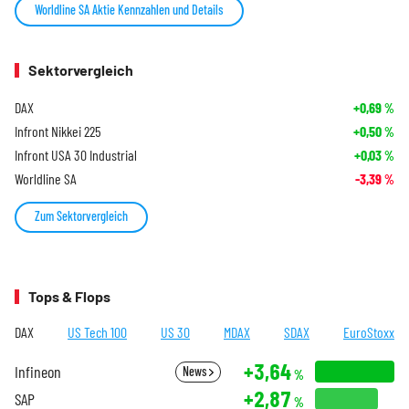
Worldline SA Aktie Kennzahlen und Details
Sektorvergleich
DAX
+0,69
%
Infront Nikkei 225
+0,50
%
Infront USA 30 Industrial
+0,03
%
Worldline SA
-3,39
%
Zum Sektorvergleich
Tops & Flops
DAX
US Tech 100
US 30
MDAX
SDAX
EuroStoxx
+3,64
Infineon
News
%
+2,87
SAP
%