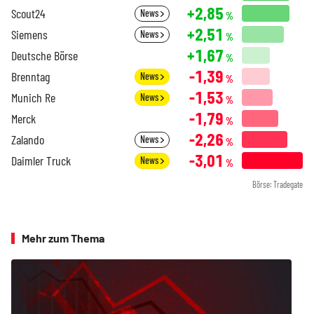
+2,85
Scout24
News
%
+2,51
Siemens
News
%
+1,67
Deutsche Börse
%
-1,39
Brenntag
News
%
-1,53
Munich Re
News
%
-1,79
Merck
%
-2,26
Zalando
News
%
-3,01
Daimler Truck
News
%
Börse: Tradegate
Mehr zum Thema