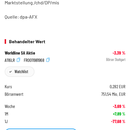
Marktstellung./chd/DP/mis
Quelle: dpa-AFX
Behandelter Wert
Worldline SA Aktie
-3,39
%
A116LR
FR0011981968
Börse:
Stuttgart
Watchlist
Kurs
0,282
EUR
Börsenwert
751,54 Mio. EUR
Woche
-3,69
%
1M
+7,89
%
1J
-77,68
%