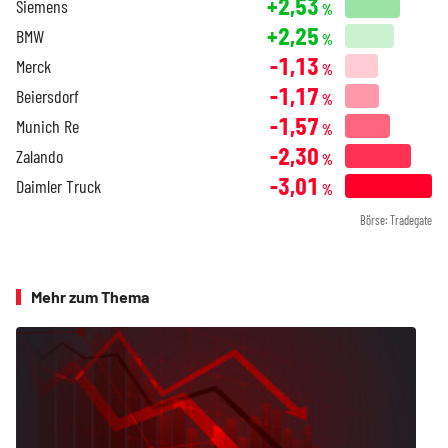
+2,53
Siemens
%
+2,25
BMW
%
-1,13
Merck
%
-1,17
Beiersdorf
%
-1,57
Munich Re
%
-2,30
Zalando
%
-3,01
Daimler Truck
%
Börse: Tradegate
Mehr zum Thema