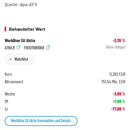
Quelle: dpa-AFX
Behandelter Wert
Worldline SA Aktie
-3,39
%
A116LR
FR0011981968
Börse:
Stuttgart
Watchlist
Kurs
0,282
EUR
Börsenwert
751,54 Mio. EUR
Woche
-3,69
%
1M
+7,89
%
1J
-77,68
%
Worldline SA Aktie Kennzahlen und Details