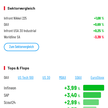
Sektorvergleich
Infront Nikkei 225
+1,08
%
DAX
+0,69
%
Infront USA 30 Industrial
+0,25
%
Worldline SA
-3,39
%
Zum Sektorvergleich
Tops & Flops
DAX
US Tech 100
US 30
MDAX
SDAX
EuroStoxx
+3,99
Infineon
%
+3,40
SAP
%
+2,99
Scout24
%