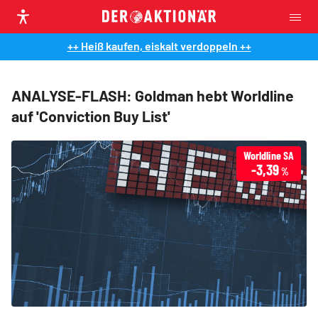
++ Heiß kaufen, eiskalt verdoppeln ++
ANALYSE-FLASH: Goldman hebt Worldline
auf 'Conviction Buy List'
Worldline SA
-3,39
%