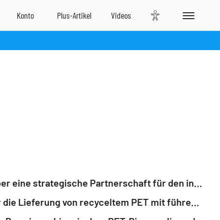
GNW-News: CARBIOS und Wankai New Materials unterzeichnen eine verbindliche Vereinbarung über eine strategische Partnerschaft für den industriellen Einsatz der CARBIOS PET-Biorecycling-Technologie in Asien
GNW-News: CARBIOS unterzeichnet zwei weitere mehrjährige kommerzielle Vereinbarungen über die Lieferung von recyceltem PET mit führenden Unternehmen in der Getränkeindustrie