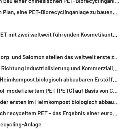
GNW-News: CARBIOS und die Zhink Group Tochter Wankai New Materials verpflichten sich mit dem Bau einer chinesischen PET-Biorecyclinganlage zum industriellen Einsatz der PET-Biorecycling-Technologie von CARBIOS in Asien
GNW-News: CARBIOS berichtet Finanzergebnisse für das erste Halbjahr 2025 und bestätigt seinen Plan, eine PET-Biorecyclinganlage zu bauen, mit überarbeitetem Zeitplan
GNW-News: CARBIOS unterzeichnet erste Verträge über den Verkauf von biologisch recyceltem PET mit zwei weltweit führenden Kosmetikunternehmen
GNW-Adhoc: CARBIOS und das Textilkonsortium der Markenhersteller On, Patagonia, PUMA, PVH Corp. und Salomon stellen das weltweit erste zu 100 % biologisch von Faser-zu-Faser-recycelte Kleidungsstück vor
GNW-Adhoc: CARBIOS berichtet Finanzergebnisse für das erste Halbjahr 2024 und Fortschritte in Richtung Industrialisierung und Kommerzialisierung
GNW-Adhoc: SLEEVER® und CARBIOS bringen den weltweit ersten manipulationssicheren und im Heimkompost biologisch abbaubaren Erstöffnungsschutz auf den Markt: SEELCAP® ONEGO
GNW-Adhoc: CARBIOS und Selenis schließen strategische Partnerschaft zur Herstellung von Glycol-modefiziertem PET (PETG) auf Basis von CARBIOS Biorecycling-Technologie für die Kosmetik- und Gesundheitsindustrie
GNW-Adhoc: CARBIOS und SLEEVER® schließen Partnerschaft zur Entwicklung und Vermarktung der ersten im Heimkompost biologisch abbaubaren Etikettenhüllen
GNW-Adhoc: L'OCCITANE en Provence und CARBIOS präsentieren Kunststoffflakon aus enzymatisch recyceltem PET - das Ergebnis einer europäischen Kooperation für eine Kreislaufwirtschaft
recycling-Anlage