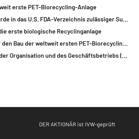
weit erste PET-Biorecycling-Anlage
GNW-Adhoc: CARBIOS Active, die enzymatische Lösung für bis zu 100% kompostierbares PLA, wurde in das U.S. FDA-Verzeichnis zulässiger Substanzen für den Kontakt mit Lebensmitteln (Inventory of Food Contact Substances) aufgenommen
ie erste biologische Recyclinganlage
GNW-Adhoc: CARBIOS und De Smet Engineers & Contractors gehen technische Partnerschaft für den Bau der weltweit ersten PET-Biorecyclinganlage ein
EQS-News: Carbios erweitert Executive Committee zur Unterstützung des schnellen Wachstums der Organisation und des Geschäftsbetriebs (deutsch)
DER AKTIONÄR ist IVW-geprüft