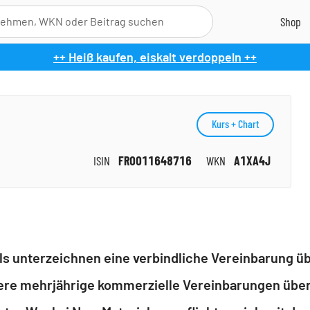
++ Heiß kaufen, eiskalt verdoppeln ++
Kurs + Chart
ISIN
FR0011648716
WKN
A1XA4J