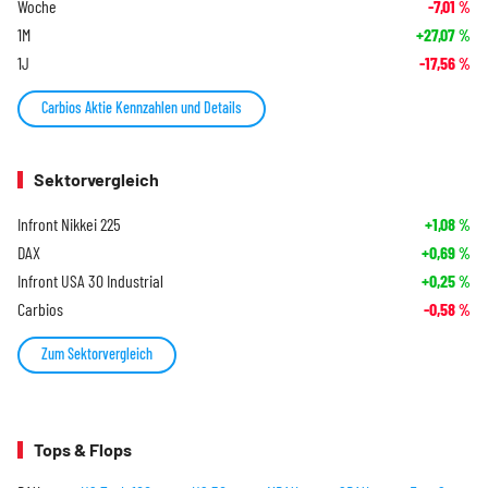
Woche
-7,01
%
1M
+27,07
%
1J
-17,56
%
Carbios Aktie Kennzahlen und Details
Sektorvergleich
Infront Nikkei 225
+1,08
%
DAX
+0,69
%
Infront USA 30 Industrial
+0,25
%
Carbios
-0,58
%
Zum Sektorvergleich
Tops & Flops