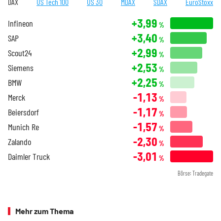
DAX
US Tech 100
US 30
MDAX
SDAX
EuroStoxx
+3,99
Infineon
%
+3,40
SAP
%
+2,99
Scout24
%
+2,53
Siemens
%
+2,25
BMW
%
-1,13
Merck
%
-1,17
Beiersdorf
%
-1,57
Munich Re
%
-2,30
Zalando
%
-3,01
Daimler Truck
%
Börse: Tradegate
Mehr zum Thema