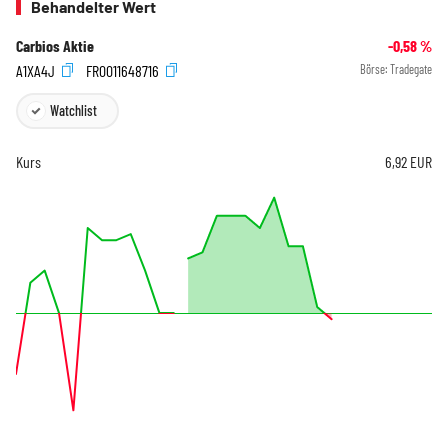
Behandelter Wert
Carbios Aktie
-0,58
%
A1XA4J
FR0011648716
Börse:
Tradegate
Watchlist
Kurs
6,92
EUR