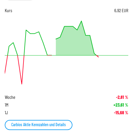
Kurs
6,92
EUR
Woche
-2,81
%
1M
+23,61
%
1J
-15,68
%
Carbios Aktie Kennzahlen und Details