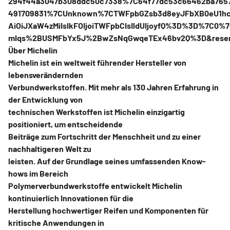
294f44a3047b308ddc50c7338%7C64f77dc53c66462ba76
491709831%7CUnknown%7CTWFpbGZsb3d8eyJFbXB0eU1hcGk
AiOiJXaW4zMiIsIkFOIjoiTWFpbCIsIldUIjoyfQ%3D%3D%7
mIqs%2BUSMFbYx5J%2BwZsNqGwqeTEx46bv2Q%3D&reser
Über Michelin
Michelin ist ein weltweit führender Hersteller von
lebensverändernden
Verbundwerkstoffen. Mit mehr als 130 Jahren Erfahrung in
der Entwicklung von
technischen Werkstoffen ist Michelin einzigartig
positioniert, um entscheidende
Beiträge zum Fortschritt der Menschheit und zu einer
nachhaltigeren Welt zu
leisten. Auf der Grundlage seines umfassenden Know-
hows im Bereich
Polymerverbundwerkstoffe entwickelt Michelin
kontinuierlich Innovationen für die
Herstellung hochwertiger Reifen und Komponenten für
kritische Anwendungen in