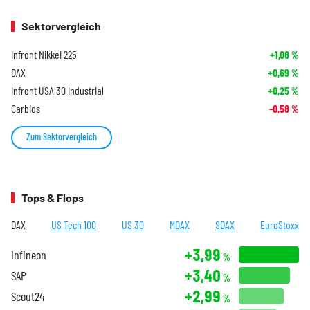
Sektorvergleich
Infront Nikkei 225
+1,08
%
DAX
+0,69
%
Infront USA 30 Industrial
+0,25
%
Carbios
-0,58
%
Zum Sektorvergleich
Tops & Flops
DAX
US Tech 100
US 30
MDAX
SDAX
EuroStoxx
+3,99
Infineon
%
+3,40
SAP
%
+2,99
Scout24
%