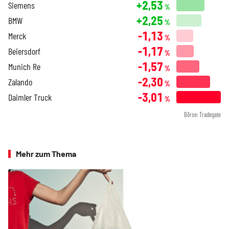
+2,53
Siemens
%
+2,25
BMW
%
-1,13
Merck
%
-1,17
Beiersdorf
%
-1,57
Munich Re
%
-2,30
Zalando
%
-3,01
Daimler Truck
%
Börse: Tradegate
Mehr zum Thema