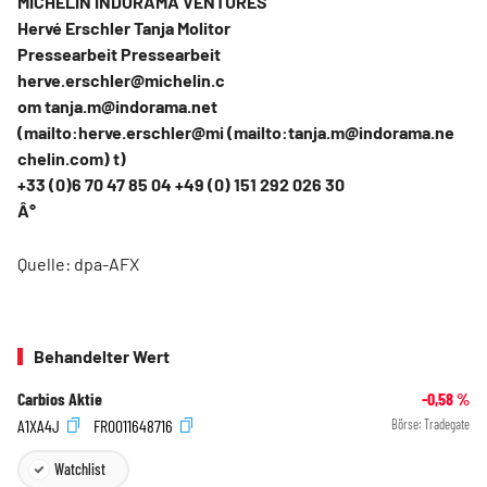
MICHELIN INDORAMA VENTURES
Hervé Erschler Tanja Molitor
Pressearbeit Pressearbeit
herve.erschler@michelin.c
om tanja.m@indorama.net
(mailto:herve.erschler@mi (mailto:tanja.m@indorama.ne
chelin.com) t)
+33 (0)6 70 47 85 04 +49 (0) 151 292 026 30
Â°
Quelle: dpa-AFX
Behandelter Wert
Carbios Aktie
-0,58
%
A1XA4J
FR0011648716
Börse:
Tradegate
Watchlist